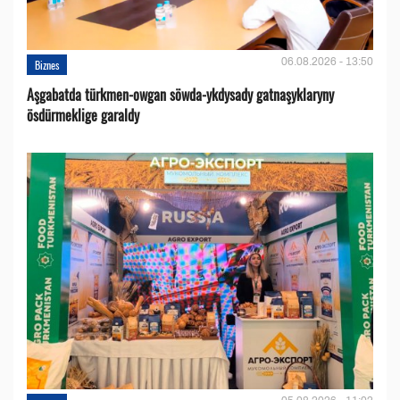
06.08.2026 - 13:50
Biznes
Aşgabatda türkmen-owgan söwda-ykdysady gatnaşyklaryny
ösdürmeklige garaldy