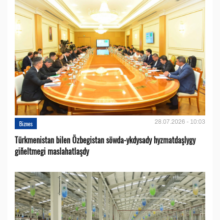
28.07.2026 - 10:03
Biznes
Türkmenistan bilen Özbegistan söwda-ykdysady hyzmatdaşlygy
giňeltmegi maslahatlaşdy