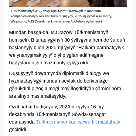
Türkmenistanyň ABŞ-daky ilçisi Meret Orazowyň iri amerikan
kompaniýalarynyň wekilleri bilen duşuşygy, 2025-nji ýylyň 4-nji marty,
Waşington, ABŞ (Surat: Türkmenistanyň ABŞ-daky ilçihanasy)
Mundan başga-da, M.Orazow Türkmenistanyň
hemişelik Bitaraplygynyň 30 ýyllygyna hem-de ýurduň
başlangyjy bilen 2025-nji ýylyň “Halkara parahatçylyk
we ynanyşmak ýyly” diýlip yglan edilmegine
bagyşlanan giň mazmunly çykyş etdi.
Duşuşygyň dowamynda diplomatik dialogy we
hyzmatdaşlygy mundan beýläk-de berkitmäge
gönükdirilip geçirilmegi meýilleşdirilýän çäreler hem
ara alnyp maslahatlaşyldy.
Ozal habar berlişi ýaly, 2024-nji ýylyň 16-njy
dekabrynda Türkmenistanyň Söwda-senagat
edarasynda
Türkmen-amerikan işewürlik maslahaty
geçirildi.