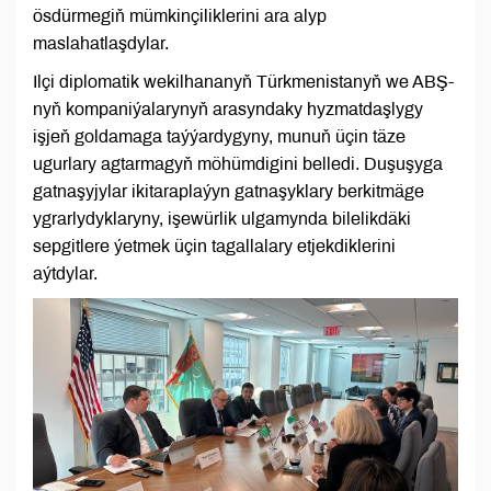
ösdürmegiň mümkinçiliklerini ara alyp
maslahatlaşdylar.
Ilçi diplomatik wekilhananyň Türkmenistanyň we ABŞ-
nyň kompaniýalarynyň arasyndaky hyzmatdaşlygy
işjeň goldamaga taýýardygyny, munuň üçin täze
ugurlary agtarmagyň möhümdigini belledi. Duşuşyga
gatnaşyjylar ikitaraplaýyn gatnaşyklary berkitmäge
ygrarlydyklaryny, işewürlik ulgamynda bilelikdäki
sepgitlere ýetmek üçin tagallalary etjekdiklerini
aýtdylar.