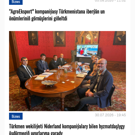
05.08.2026 - 11:02
Biznes
“AgroEksport” kompaniýasy Türkmenistana iberýän un
önümleriniň görnüşlerini giňeltdi
30.07.2026 - 19:45
Biznes
Türkmen wekiliýeti Niderland kompaniýalary bilen hyzmatdaşlygy
ösdürmegiň ugurlaryna garady