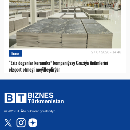
27.07.2026 - 14:48
Biznes
“Eziz doganlar keramika” kompaniýasy Gruziýa önümlerini
eksport etmegi meýilleşdirýär
© 2026 BT. Ähli hukuklar goralandyr.