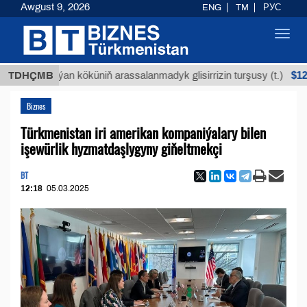
Awgust 9, 2026
ENG
TM
РУС
Toggl
navig
$12935,18
Buýan köküniň arassalanmadyk glisirrizin turşusy (t.)
TDHÇMB
Biznes
Türkmenistan iri amerikan kompaniýalary bilen
işewürlik hyzmatdaşlygyny giňeltmekçi
BT
12:18
05.03.2025