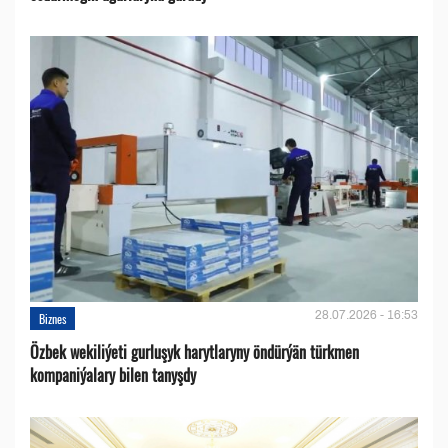
28.07.2026 - 16:53
Biznes
Özbek wekiliýeti gurluşyk harytlaryny öndürýän türkmen
kompaniýalary bilen tanyşdy