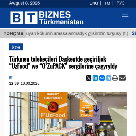
Awgust 8, 2026
ENG
TM
РУС
Toggl
navig
$12935,1
TDHÇMB
Buýan köküniň arassalanmadyk glisirrizin turşusy (t.)
Biznes
Türkmen telekeçileri Daşkentde geçiriljek
“UzFood” we “O`ZuPACK” sergilerine çagyryldy
BT
12:06
10.03.2025