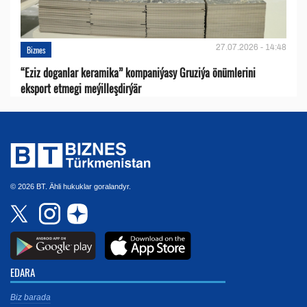
27.07.2026 - 14:48
Biznes
“Eziz doganlar keramika” kompaniýasy Gruziýa önümlerini
eksport etmegi meýilleşdirýär
© 2026 BT. Ähli hukuklar goralandyr.
EDARA
Biz barada