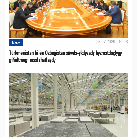
28.07.2026 - 10:03
Biznes
Türkmenistan bilen Özbegistan söwda-ykdysady hyzmatdaşlygy
giňeltmegi maslahatlaşdy