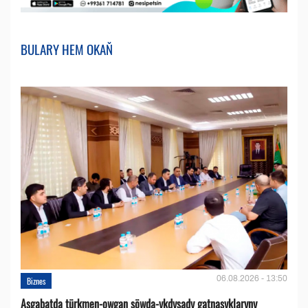
BULARY HEM OKAŇ
06.08.2026 - 13:50
Biznes
Aşgabatda türkmen-owgan söwda-ykdysady gatnaşyklaryny