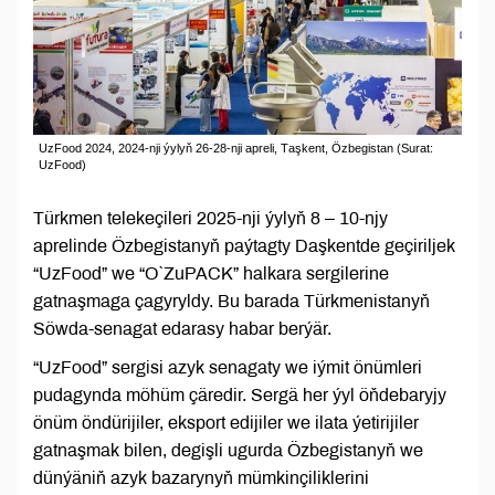
UzFood 2024, 2024-nji ýylyň 26-28-nji apreli, Таşkent, Özbegistan (Surat:
UzFood)
Türkmen telekeçileri 2025-nji ýylyň 8 – 10-njy
aprelinde Özbegistanyň paýtagty Daşkentde geçiriljek
“UzFood” we “O`ZuPACK” halkara sergilerine
gatnaşmaga çagyryldy. Bu barada Türkmenistanyň
Söwda-senagat edarasy habar berýär.
“UzFood” sergisi azyk senagaty we iýmit önümleri
pudagynda möhüm çäredir. Sergä her ýyl öňdebaryjy
önüm öndürijiler, eksport edijiler we ilata ýetirijiler
gatnaşmak bilen, degişli ugurda Özbegistanyň we
dünýäniň azyk bazarynyň mümkinçiliklerini