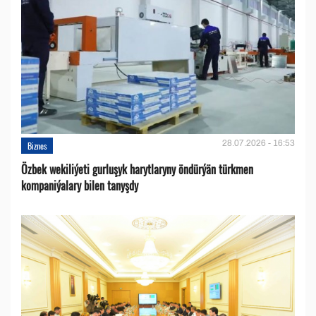
28.07.2026 - 16:53
Biznes
Özbek wekiliýeti gurluşyk harytlaryny öndürýän türkmen
kompaniýalary bilen tanyşdy