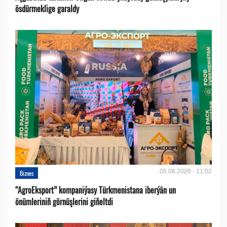
ösdürmeklige garaldy
05.08.2026 - 11:02
Biznes
“AgroEksport” kompaniýasy Türkmenistana iberýän un
önümleriniň görnüşlerini giňeltdi