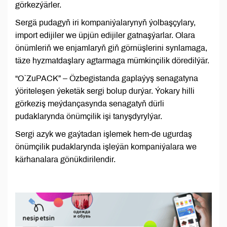
görkezýärler.
Sergä pudagyň iri kompaniýalarynyň ýolbaşçylary,
import edijiler we üpjün edijiler gatnaşýarlar. Olara
önümleriň we enjamlaryň giň görnüşlerini synlamaga,
täze hyzmatdaşlary agtarmaga mümkinçilik döredilýär.
“O`ZuPACK” – Özbegistanda gaplaýyş senagatyna
ýöriteleşen ýeketäk sergi bolup durýar. Ýokary hilli
görkeziş meýdançasynda senagatyň dürli
pudaklarynda önümçilik işi tanyşdyrylýar.
Sergi azyk we gaýtadan işlemek hem-de ugurdaş
önümçilik pudaklarynda işleýän kompaniýalara we
kärhanalara gönükdirilendir.