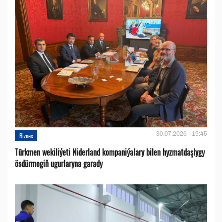
30.07.2026 - 19:45
Biznes
Türkmen wekiliýeti Niderland kompaniýalary bilen hyzmatdaşlygy
ösdürmegiň ugurlaryna garady