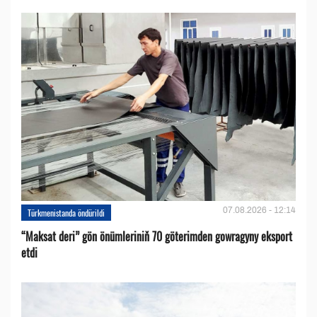
07.08.2026 - 12:14
Türkmenistanda öndürildi
“Maksat deri” gön önümleriniň 70 göterimden gowragyny eksport
etdi