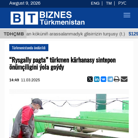
Awgust 9, 2026
ENG
TM
РУС
Toggl
navig
$12935,18
Buýan köküniň arassalanmadyk glisirrizin turşusy (t.)
TDHÇMB
Türkmenistanda öndürildi
“Rysgally pagta” türkmen kärhanasy sintepon
önümçiligini ýola goýdy
14:49
11.03.2025