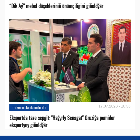
“Dik Aý” mebel düşekleriniň önümçiligini giňeldýär
17.07.2026 - 10:35
Türkmenistanda öndürildi
Eksportda täze sepgit: "Haýyrly Senagat" Gruziýa pomidor
eksportyny giňeldýär