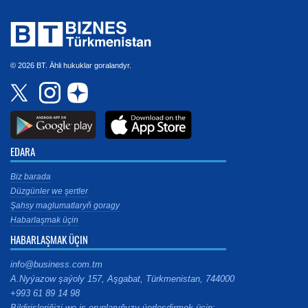
© 2026 BT. Ähli hukuklar goralandyr.
EDARA
Biz barada
Düzgünler we şertler
Şahsy maglumatlaryň goragy
Habarlaşmak üçin
HABARLAŞMAK ÜÇIN
info@business.com.tm
A.Nyýazow şaýoly 157, Aşgabat, Türkmenistan, 744000
+993 61 89 14 98
Bildirişleriňizi we iş orunlaryňyzy ýerleşdirmek üçin: