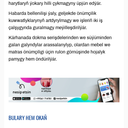
harytlaryň ýokary hilli çykmagyny üpjün edýär.
Habarda bellenilişi ýaly, geljekde önümçilik
kuwwatlyklarynyň artdyrylmagy we işleriň iki iş
çalşygynda guralmagy meýilleşdirilýär.
Kärhanada dokma serişdelerinden we süýüminden
galan galyndylar arassalanylyp, olardan mebel we
matras önümçiligi üçin rulon görnüşinde hojalyk
pamygy hem öndürilýär.
BULARY HEM OKAŇ