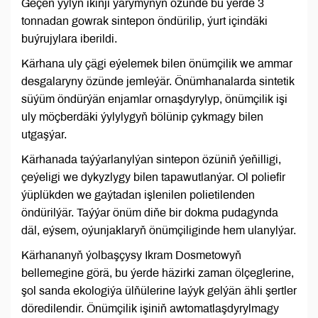
Geçen ýylyň ikinji ýarymynyň özünde bu ýerde 3
tonnadan gowrak sintepon öndürilip, ýurt içindäki
buýrujylara iberildi.
Kärhana uly çägi eýelemek bilen önümçilik we ammar
desgalaryny özünde jemleýär. Önümhanalarda sintetik
süýüm öndürýän enjamlar ornaşdyrylyp, önümçilik işi
uly möçberdäki ýylylygyň bölünip çykmagy bilen
utgaşýar.
Kärhanada taýýarlanylýan sintepon özüniň ýeňilligi,
çeýeligi we dykyzlygy bilen tapawutlanýar. Ol poliefir
ýüplükden we gaýtadan işlenilen polietilenden
öndürilýär. Taýýar önüm diňe bir dokma pudagynda
däl, eýsem, oýunjaklaryň önümçiliginde hem ulanylýar.
Kärhananyň ýolbaşçysy Ikram Dosmetowyň
bellemegine görä, bu ýerde häzirki zaman ölçeglerine,
şol sanda ekologiýa ülňülerine laýyk gelýän ähli şertler
döredilendir. Önümçilik işiniň awtomatlaşdyrylmagy