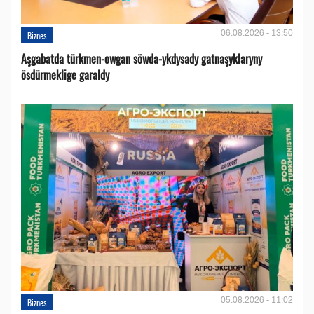
06.08.2026 - 13:50
Biznes
Aşgabatda türkmen-owgan söwda-ykdysady gatnaşyklaryny
ösdürmeklige garaldy
05.08.2026 - 11:02
Biznes