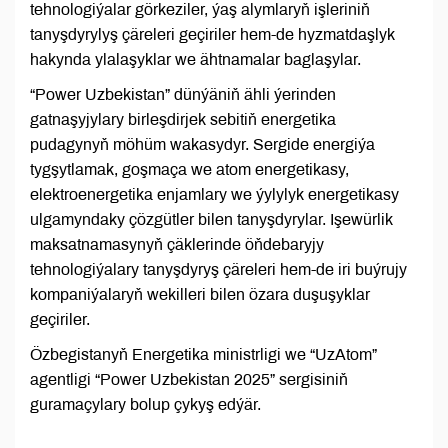
tehnologiýalar görkeziler, ýaş alymlaryň işleriniň
tanyşdyrylyş çäreleri geçiriler hem-de hyzmatdaşlyk
hakynda ylalaşyklar we ähtnamalar baglaşylar.
“Power Uzbekistan” dünýäniň ähli ýerinden
gatnaşyjylary birleşdirjek sebitiň energetika
pudagynyň möhüm wakasydyr. Sergide energiýa
tygşytlamak, goşmaça we atom energetikasy,
elektroenergetika enjamlary we ýylylyk energetikasy
ulgamyndaky çözgütler bilen tanyşdyrylar. Işewürlik
maksatnamasynyň çäklerinde öňdebaryjy
tehnologiýalary tanyşdyryş çäreleri hem-de iri buýrujy
kompaniýalaryň wekilleri bilen özara duşuşyklar
geçiriler.
Özbegistanyň Energetika ministrligi we “UzAtom”
agentligi “Power Uzbekistan 2025” sergisiniň
guramaçylary bolup çykyş edýär.