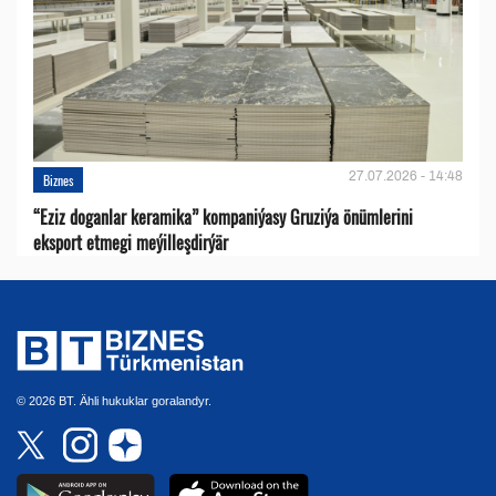
27.07.2026 - 14:48
Biznes
“Eziz doganlar keramika” kompaniýasy Gruziýa önümlerini
eksport etmegi meýilleşdirýär
© 2026 BT. Ähli hukuklar goralandyr.