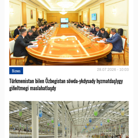
28.07.2026 - 10:03
Biznes
Türkmenistan bilen Özbegistan söwda-ykdysady hyzmatdaşlygy
giňeltmegi maslahatlaşdy