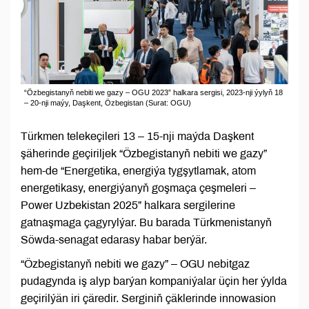
“Özbegistanyň nebiti we gazy – OGU 2023” halkara sergisi, 2023-nji ýylyň 18
– 20-nji maýy, Daşkent, Özbegistan (Surat: OGU)
Türkmen telekeçileri 13 – 15-nji maýda Daşkent
şäherinde geçiriljek “Özbegistanyň nebiti we gazy”
hem-de “Energetika, energiýa tygşytlamak, atom
energetikasy, energiýanyň goşmaça çeşmeleri –
Power Uzbekistan 2025” halkara sergilerine
gatnaşmaga çagyrylýar. Bu barada Türkmenistanyň
Söwda-senagat edarasy habar berýär.
“Özbegistanyň nebiti we gazy” – OGU nebitgaz
pudagynda iş alyp barýan kompaniýalar üçin her ýylda
geçirilýän iri çäredir. Serginiň çäklerinde innowasion