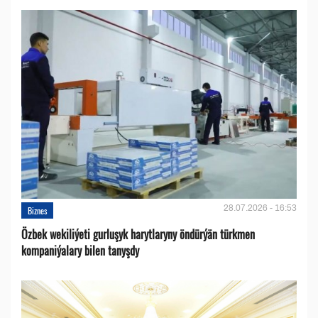
28.07.2026 - 16:53
Biznes
Özbek wekiliýeti gurluşyk harytlaryny öndürýän türkmen
kompaniýalary bilen tanyşdy