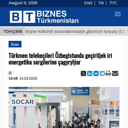
Awgust 9, 2026
ENG
TM
РУС
Toggl
navig
$12935,
TDHÇMB
Buýan köküniň arassalanmadyk glisirrizin turşusy (t.)
Biznes
Türkmen telekeçileri Özbegistanda geçiriljek iri
energetika sergilerine çagyrylýar
BT
16:58
14.03.2025