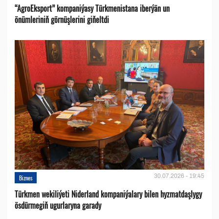
“AgroEksport” kompaniýasy Türkmenistana iberýän un
önümleriniň görnüşlerini giňeltdi
30.07.2026 - 19:45
Biznes
Türkmen wekiliýeti Niderland kompaniýalary bilen hyzmatdaşlygy
ösdürmegiň ugurlaryna garady