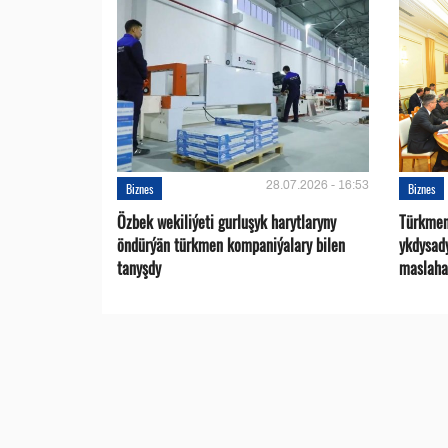
28.07.2026 - 16:53
Biznes
Biznes
Özbek wekiliýeti gurluşyk harytlaryny
Türkmen
öndürýän türkmen kompaniýalary bilen
ykdysad
tanyşdy
maslaha