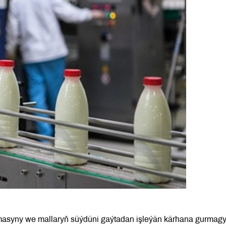
ermasyny we mallaryň süýdüni gaýtadan işleýän kärhana gurmag