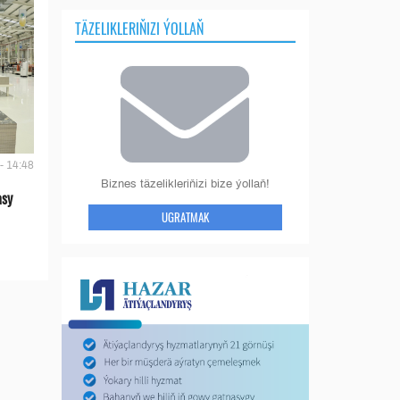
TÄZELIKLERIŇIZI ÝOLLAŇ
- 14:48
Biznes täzelikleriňizi bize ýollaň!
asy
UGRATMAK