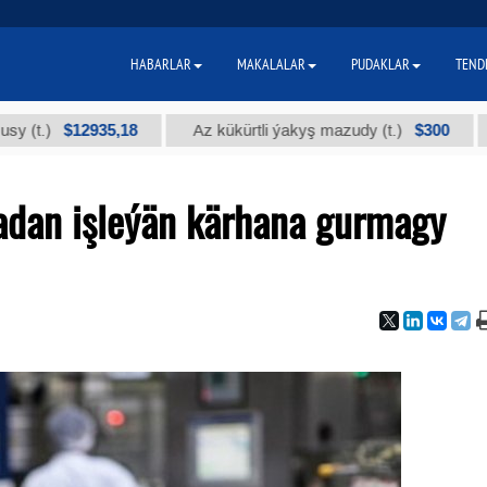
HABARLAR
MAKALALAR
PUDAKLAR
TEND
$12935,18
$300
Az kükürtli ýakyş mazudy (t.)
"А" k
tadan işleýän kärhana gurmagy