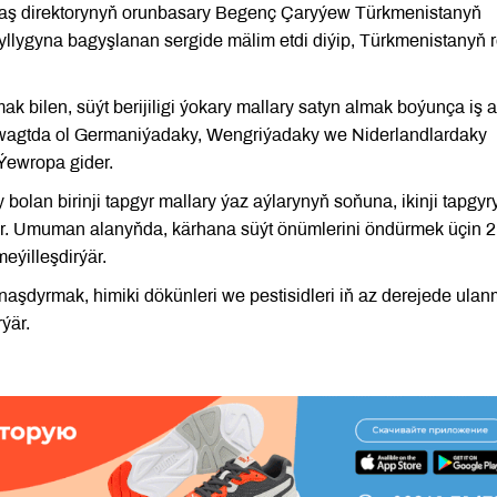
 baş direktorynyň orunbasary Begenç Çaryýew Türkmenistanyň
ýyllygyna bagyşlanan sergide mälim etdi diýip, Türkmenistanyň 
 bilen, süýt berijiligi ýokary mallary satyn almak boýunça iş a
 wagtda ol Germaniýadaky, Wengriýadaky we Niderlandlardaky
 Ýewropa gider.
bolan birinji tapgyr mallary ýaz aýlarynyň soňuna, ikinji tapgyr
ar. Umuman alanyňda, kärhana süýt önümlerini öndürmek üçin 
eýilleşdirýär.
rnaşdyrmak, himiki dökünleri we pestisidleri iň az derejede ula
ýär.