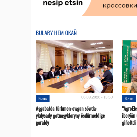
BULARY HEM OKAŇ
06.08.2026 - 13:50
Biznes
Biznes
Aşgabatda türkmen-owgan söwda-
“AgroEk
ykdysady gatnaşyklaryny ösdürmeklige
iberýän 
garaldy
giňeltdi