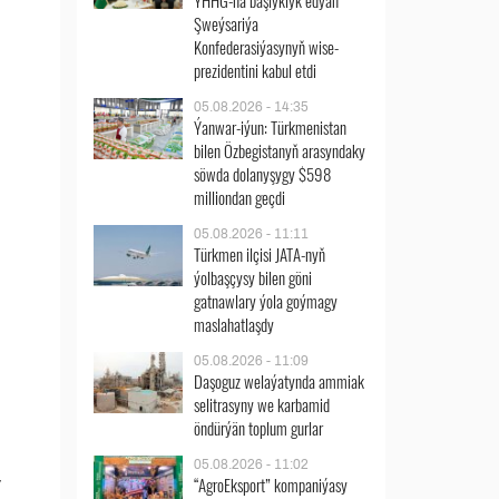
ÝHHG-na başlyklyk edýän
Şweýsariýa
Konfederasiýasynyň wise-
prezidentini kabul etdi
05.08.2026 - 14:35
Ýanwar-iýun: Türkmenistan
bilen Özbegistanyň arasyndaky
söwda dolanyşygy $598
milliondan geçdi
05.08.2026 - 11:11
Türkmen ilçisi JATA-nyň
ýolbaşçysy bilen göni
gatnawlary ýola goýmagy
maslahatlaşdy
05.08.2026 - 11:09
Daşoguz welaýatynda ammiak
selitrasyny we karbamid
öndürýän toplum gurlar
05.08.2026 - 11:02
“AgroEksport” kompaniýasy
y