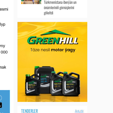
Türkmenistana iberýän un
önümleriniň görnüşlerini
resmi
giňeltdi
lyp
yny
2 000
nmak
TENDERLER
ÄHLISI