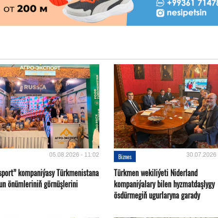
05.08.2026 - 11:02
30.07.2026 
Biznes
sport” kompaniýasy Türkmenistana
Türkmen wekiliýeti Niderland
un önümleriniň görnüşlerini
kompaniýalary bilen hyzmatdaşlygy
ösdürmegiň ugurlaryna garady