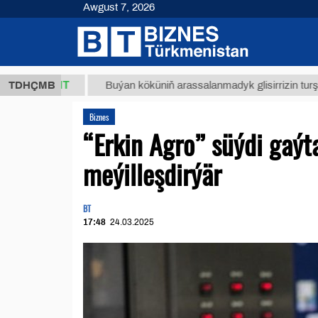
Awgust 7, 2026
,8 ТМТ
TDHÇMB
Buýan köküniň arassalanmadyk glisirrizin turşusy (t.)
Biznes
“Erkin Agro” süýdi gaý
meýilleşdirýär
BT
17:48
24.03.2025