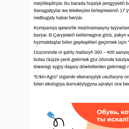
meýilleşdirýär. Bu barada hojalyk jemgyýetiň
Senagatçylar we telekeçiler birleşmesiniň 17 
metbugaty habar berýär.
Kompaniýa işewürlik meýilnamasyny taýýarlamak
barýar. B.Çaryýewiň bellemegine görä, ýakyn
hyzmatdaşlar bilen gepleşikleri geçirmek üçin
Düzüminde iri şahly mallaryň 300 – 400 sanysy 
bolsa Güýze çenli getirmek göz öňünde tutulý
töweregi sygry daşary döwletlerden getirmegi m
“Erkin Agro” organiki ekerançylyk usullaryny o
bilen ekologiýa durnuklylygyna aýratyn üns ber