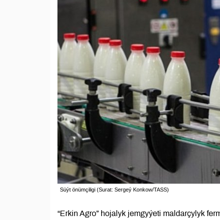
Süýt önümçiligi (Surat: Sergeý Konkow/TASS)
“Erkin Agro” hojalyk jemgyýeti maldarçylyk f