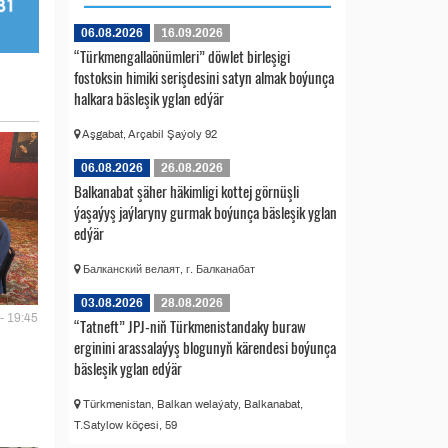
06.08.2026
16.09.2026
“Türkmengallaönümleri” döwlet birleşigi
fostoksin himiki serişdesini satyn almak boýunça
halkara bäsleşik yglan edýär
Aşgabat, Arçabil Şaýoly 92
06.08.2026
26.08.2026
Balkanabat şäher häkimligi kottej görnüşli
ýaşaýyş jaýlaryny gurmak boýunça bäsleşik yglan
edýär
Балканский велаят, г. Балканабат
03.08.2026
28.08.2026
- 19:45
“Tatneft” JPJ-niň Türkmenistandaky buraw
erginini arassalaýyş blogunyň kärendesi boýunça
bäsleşik yglan edýär
Türkmenistan, Balkan welaýaty, Balkanabat,
T.Satylow köçesi, 59