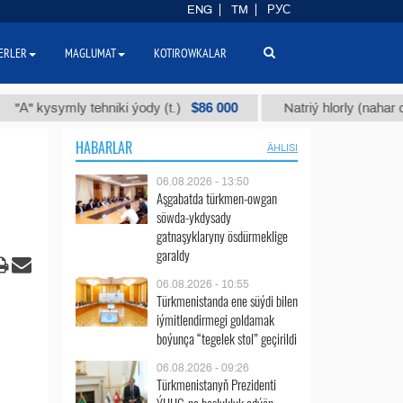
ENG
TM
РУС
ERLER
MAGLUMAT
KOTIROWKALAR
$86 000
ysymly tehniki ýody (t.)
Natriý hlorly (nahar duzy) (t
HABARLAR
ÄHLISI
06.08.2026 - 13:50
Aşgabatda türkmen-owgan
söwda-ykdysady
gatnaşyklaryny ösdürmeklige
garaldy
06.08.2026 - 10:55
Türkmenistanda ene süýdi bilen
iýmitlendirmegi goldamak
boýunça “tegelek stol” geçirildi
06.08.2026 - 09:26
Türkmenistanyň Prezidenti