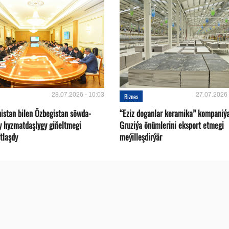
28.07.2026 - 10:03
27.07.2026 
Biznes
istan bilen Özbegistan söwda-
“Eziz doganlar keramika” kompaniý
y hyzmatdaşlygy giňeltmegi
Gruziýa önümlerini eksport etmegi
tlaşdy
meýilleşdirýär