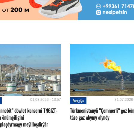
01.08.2026 - 13:57
31.07.2026 
Energiýa
nnebit” döwlet konserni TNGIZT-
Türkmenistanyň “Çemmerli” gaz kä
m önümçiligini
täze gaz akymy alyndy
plaşdyrmagy meýilleşdirýär