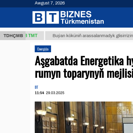
Awgust 7, 2026
37,8 ТМТ
TDHÇMB
Buýan köküniň arassalanmadyk glisirrizin turşusy 
Energiýa
Aşgabatda Energetika 
rumyn toparynyň mejlisi
BT
11:54
29.03.2025