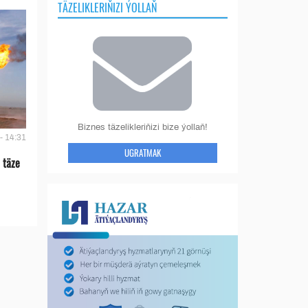
TÄZELIKLERIŇIZI ÝOLLAŇ
Biznes täzelikleriňizi bize ýollaň!
- 14:31
UGRATMAK
 täze