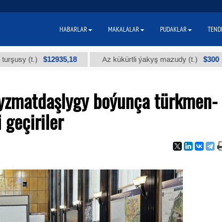
HABARLAR
MAKALALAR
PUDAKLAR
TEND
$12935,18
$300
(t.)
Az kükürtli ýakyş mazudy (t.)
"
hyzmatdaşlygy boýunça türkmen-
 geçiriler