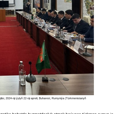
i, 2024-nji ýylyň 22-nji apreli, Buharest, Rumyniýa (Türkmenistanyň