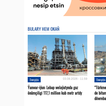
BULARY HEM OKAŇ
03.08.2026 - 11:59
Energiýa
Energiýa
Ýanwar-iýun: Lebap welaýatynda gaz
“Türkme
önümçiligi 117,1 million kub metr artdy
de bitu
döwreba