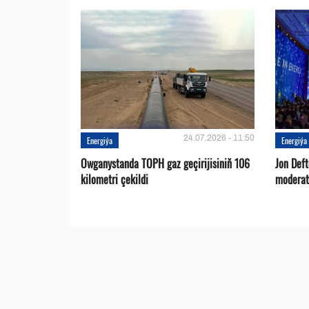
24.07.2026 - 11:50
Energiýa
Energiýa
Owganystanda TOPH gaz geçirijisiniň 106
Jon Def
kilometri çekildi
moderat