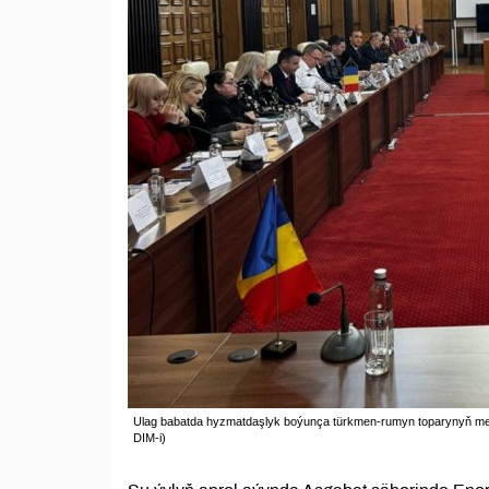
Ulag babatda hyzmatdaşlyk boýunça türkmen-rumyn toparynyň mejlis
DIM-i)