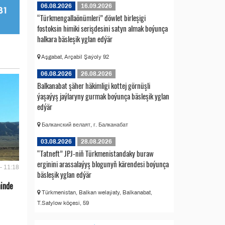
06.08.2026
16.09.2026
“Türkmengallaönümleri” döwlet birleşigi
fostoksin himiki serişdesini satyn almak boýunça
halkara bäsleşik yglan edýär
Aşgabat, Arçabil Şaýoly 92
06.08.2026
26.08.2026
Balkanabat şäher häkimligi kottej görnüşli
ýaşaýyş jaýlaryny gurmak boýunça bäsleşik yglan
edýär
Балканский велаят, г. Балканабат
03.08.2026
28.08.2026
“Tatneft” JPJ-niň Türkmenistandaky buraw
erginini arassalaýyş blogunyň kärendesi boýunça
- 11:18
bäsleşik yglan edýär
ninde
Türkmenistan, Balkan welaýaty, Balkanabat,
T.Satylow köçesi, 59