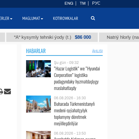
ENG
TM
РУС
ERLER
MAGLUMAT
KOTIROWKALAR
$86 000
А" kysymly tehniki ýody (t.)
Natriý hlorly (nahar duzy
HABARLAR
ÄHLISI
Şu gün - 09:32
“Hazar Logistik” we “Hyundai
Corporation” logistika
pudagyndaky hyzmatdaşlygy
maslahatlaşdy
06.08.2026 - 16:30
Buharada Türkmenistanyň
medeni-syýahatçylyk
toplumyny döretmek
meýilleşdirilýär
06.08.2026 - 13:50