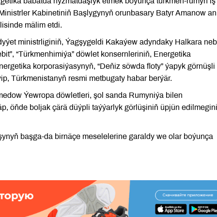
rgetika babatda hyzmatdaşlyk etmek boýunça türkmen-rumyn iş
da Ministrler Kabinetiniň Başlygynyň orunbasary Batyr Amanow a
isinde mälim etdi.
yýet ministrliginiň, Ýagşygeldi Kakaýew adyndaky Halkara neb
bit”, “Türkmenhimiýa” döwlet konsernleriniň, Energetika
nergetika korporasiýasynyň, “Deňiz söwda floty” ýapyk görnüşli
iýip, Türkmenistanyň resmi metbugaty habar berýär.
edow Ýewropa döwletleri, şol sanda Rumyniýa bilen
p, öňde boljak çärä düýpli taýýarlyk görlüşiniň üpjün edilmegin
uşynyň başga-da birnäçe meselelerine garaldy we olar boýunça