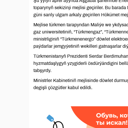
Şu ýylyň aprel aýynda Aşgabat şäherinde Ene
toparynyň sekizinji mejlisi geçiriler. Bu bara
güni sanly ulgam arkaly geçirilen Hökümet mejl
Mejlise türkmen tarapyndan Maliýe we ykdysad
gaz uniwersitetiniň, “Türkmengaz”, “Türkmenne
ministrliginiň “Türkmenenergo” döwlet elektroe
paýdarlar jemgyýetiniň wekilleri gatnaşarlar d
Türkmenistanyň Prezidenti Serdar Berdimuham
hyzmatdaşlygyň yzygiderli ösdürýändigini bellä
tabşyrdy.
Ministrler Kabinetiniň mejlisinde döwlet durm
degişli çözgütler kabul edildi.