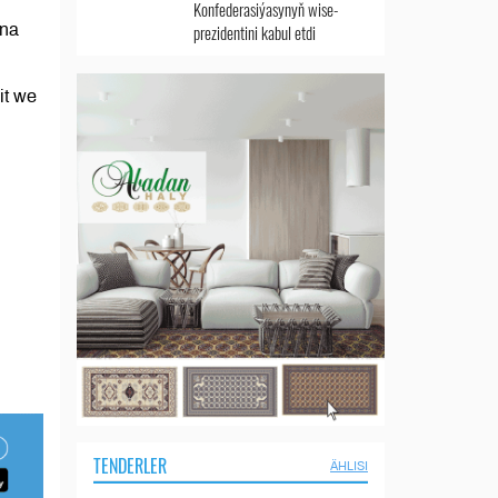
Konfederasiýasynyň wise-
nna
prezidentini kabul etdi
it we
i
TENDERLER
ÄHLISI