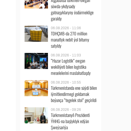
Aşgabatda türkmen-owgan
söwda-ykdysady
gatnaşyklaryny ösdürmeklige
garaldy
06.08.2026 - 11:06
TDHÇMB-da 270 million
manatlyk nebit ýol bitumy
satyldy
06.08.2026 - 11:03
“Hazar Logistik” owgan
wekiliýeti bilen logistika
meselelerini maslahatlaşdy
06.08.2026 - 10:55
Türkmenistanda ene süýdi bilen
iýmitlendirmegi goldamak
boýunça “tegelek stol” geçirildi
06.08.2026 - 09:26
Türkmenistanyň Prezidenti
ÝHHG-na başlyklyk edýän
Şweýsariýa