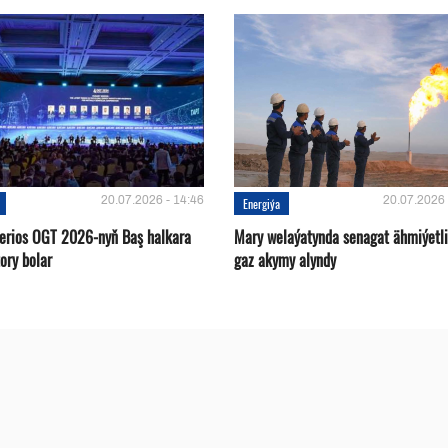
20.07.2026 - 14:46
20.07.2026 
Energiýa
terios OGT 2026-nyň Baş halkara
Mary welaýatynda senagat ähmiýetli
ory bolar
gaz akymy alyndy