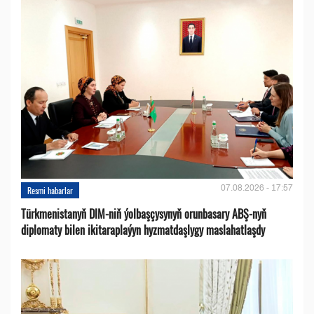
07.08.2026 - 17:57
Resmi habarlar
Türkmenistanyň DIM-niň ýolbaşçysynyň orunbasary ABŞ-nyň
diplomaty bilen ikitaraplaýyn hyzmatdaşlygy maslahatlaşdy