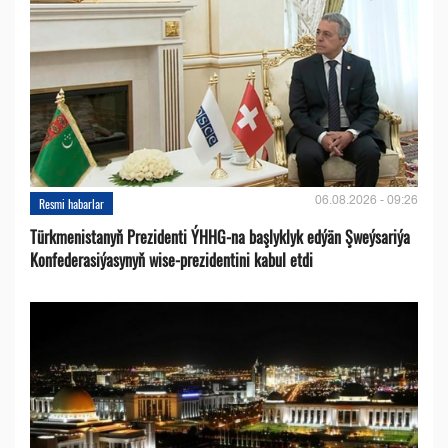
06.08.2026 - 09:26
Resmi habarlar
Türkmenistanyň Prezidenti ÝHHG-na başlyklyk edýän Şweýsariýa
Konfederasiýasynyň wise-prezidentini kabul etdi