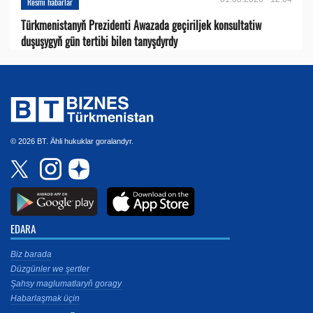
Resmi habarlar
Türkmenistanyň Prezidenti Awazada geçiriljek konsultatiw
duşuşygyň gün tertibi bilen tanyşdyrdy
© 2026 BT. Ähli hukuklar goralandyr.
EDARA
Biz barada
Düzgünler we şertler
Şahsy maglumatlaryň goragy
Habarlaşmak üçin