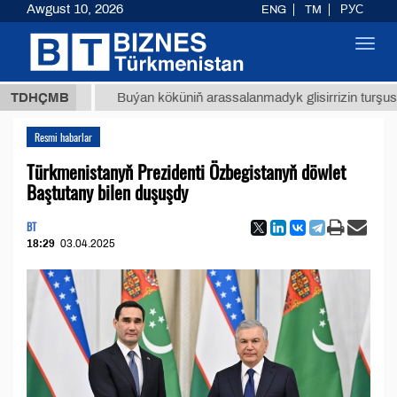
Awgust 10, 2026
ENG
TM
РУС
Toggl
navig
 ТМТ
$
TDHÇMB
Buýan köküniň arassalanmadyk glisirrizin turşusy (t.)
Resmi habarlar
Türkmenistanyň Prezidenti Özbegistanyň döwlet
Baştutany bilen duşuşdy
BT
18:29
03.04.2025