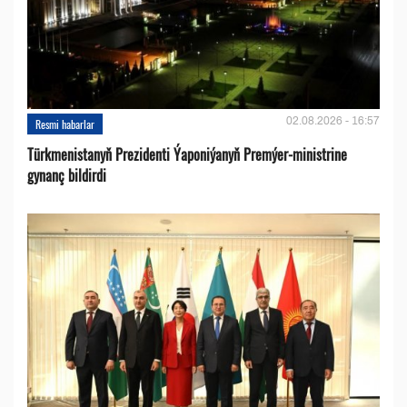
02.08.2026 - 16:57
Resmi habarlar
Türkmenistanyň Prezidenti Ýaponiýanyň Premýer-ministrine
gynanç bildirdi