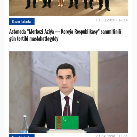
01.08.2026 - 14:14
Resmi habarlar
Astanada “Merkezi Aziýa — Koreýa Respublikasy” sammitiniň
gün tertibi maslahatlaşyldy
01.08.2026 - 12:04