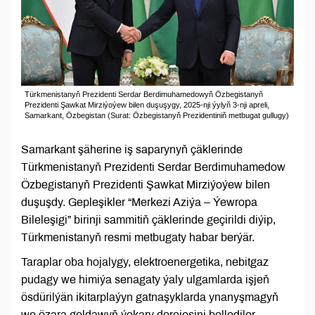
Türkmenistanyň Prezidenti Serdar Berdimuhamedowyň Özbegistanyň
Prezidenti Şawkat Mirziýoýew bilen duşuşygy, 2025-nji ýylyň 3-nji apreli,
Samarkant, Özbegistan (Surat: Özbegistanyň Prezidentiniň metbugat gullugy)
Samarkant şäherine iş saparynyň çäklerinde
Türkmenistanyň Prezidenti Serdar Berdimuhamedow
Özbegistanyň Prezidenti Şawkat Mirziýoýew bilen
duşuşdy. Gepleşikler “Merkezi Aziýa – Ýewropa
Bileleşigi” birinji sammitiň çäklerinde geçirildi diýip,
Türkmenistanyň resmi metbugaty habar berýär.
Taraplar oba hojalygy, elektroenergetika, nebitgaz
pudagy we himiýa senagaty ýaly ulgamlarda işjeň
ösdürilýän ikitarplaýyn gatnaşyklarda ynanyşmagyň
we özara goldawyň ýokary derejesini bellediler.