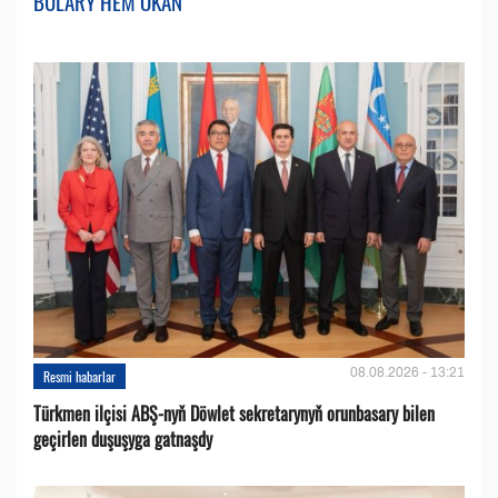
BULARY HEM OKAŇ
08.08.2026 - 13:21
Resmi habarlar
Türkmen ilçisi ABŞ-nyň Döwlet sekretarynyň orunbasary bilen
geçirlen duşuşyga gatnaşdy