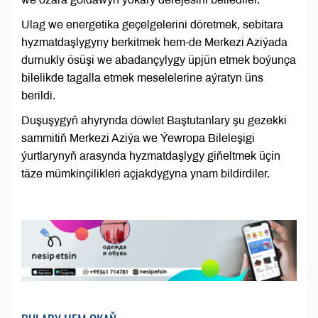
Ulag we energetika geçelgelerini döretmek, sebitara
hyzmatdaşlygyny berkitmek hem-de Merkezi Aziýada
durnukly ösüşi we abadançylygy üpjün etmek boýunça
bilelikde tagalla etmek meselelerine aýratyn üns
berildi.
Duşuşygyň ahyrynda döwlet Baştutanlary şu gezekki
sammitiň Merkezi Aziýa we Ýewropa Bileleşigi
ýurtlarynyň arasynda hyzmatdaşlygy giňeltmek üçin
täze mümkinçilikleri açjakdygyna ynam bildirdiler.