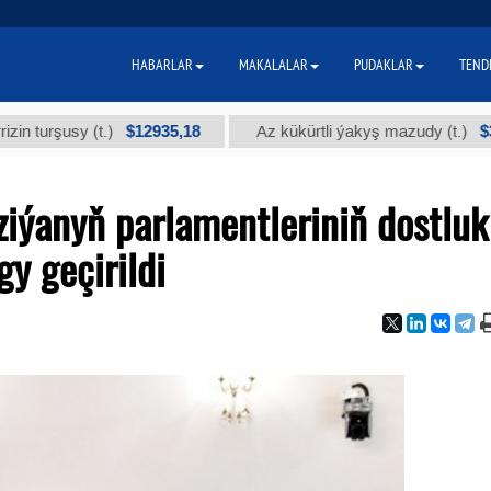
HABARLAR
MAKALALAR
PUDAKLAR
TEND
$12935,18
$300
y (t.)
Az kükürtli ýakyş mazudy (t.)
iýanyň parlamentleriniň dostluk
gy geçirildi