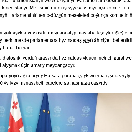
ynda Türkmenistanyň we Gruziýanyň Parlamentara dostluk topa
 Türkmenistanyň Mejlisiniň durmuş syýasaty boýunça komitetiniň
 Parlamentiniň tertip-düzgün meseleleri boýunça komitetini
 gatnaşyklaryny ösdürmegi ara alyp maslahatlaşdylar. Şeýle 
 berkitmekde parlamentara hyzmatdaşlygyň ähmiýeti bellenildi
y habar berýär.
 dialog iki ýurduň arasynda hyzmatdaşlyk üçin netijeli gural we
eri alyşmak üçin amatly meýdançadyr.
toparynyň agzalaryny Halkara parahatçylyk we ynanyşmak ýyly
0 ýyllygy mynasybetli çärelere gatnaşmaga çagyrdy.