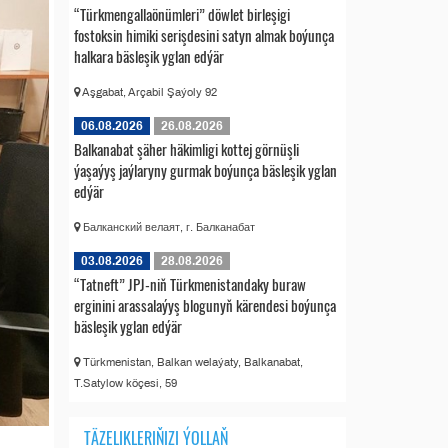
“Türkmengallaönümleri” döwlet birleşigi
fostoksin himiki serişdesini satyn almak boýunça
halkara bäsleşik yglan edýär
Aşgabat, Arçabil Şaýoly 92
06.08.2026
26.08.2026
Balkanabat şäher häkimligi kottej görnüşli
ýaşaýyş jaýlaryny gurmak boýunça bäsleşik yglan
edýär
Балканский велаят, г. Балканабат
03.08.2026
28.08.2026
“Tatneft” JPJ-niň Türkmenistandaky buraw
erginini arassalaýyş blogunyň kärendesi boýunça
bäsleşik yglan edýär
Türkmenistan, Balkan welaýaty, Balkanabat,
T.Satylow köçesi, 59
TÄZELIKLERIŇIZI ÝOLLAŇ