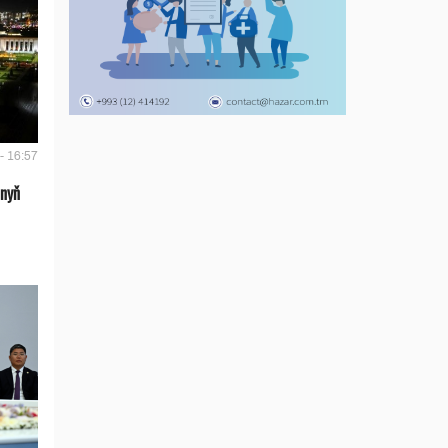
- 16:57
anyň