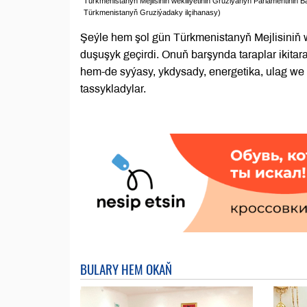
Türkmenistanyň Mejlisiniň wekiliýetiniň Gruziýanyň Parlamentiniň Baş
Türkmenistanyň Gruziýadaky ilçihanasy)
Şeýle hem şol gün Türkmenistanyň Mejlisiniň 
duşuşyk geçirdi. Onuň barşynda taraplar ikitar
hem-de syýasy, ykdysady, energetika, ulag we
tassykladylar.
BULARY HEM OKAŇ