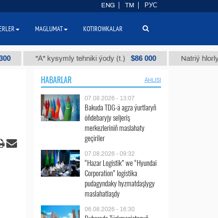
ENG
TM
РУС
ERLER
MAGLUMAT
KOTIROWKALAR
$86 000
"А" kysymly tehniki ýody (t.)
Natriý hlorly (nahar duz
HABARLAR
ÄHLISI
07.08.2026 - 13:07
Bakuda TDG-ä agza ýurtlaryň
öňdebaryjy seljeriş
merkezleriniň maslahaty
geçiriler
07.08.2026 - 09:32
“Hazar Logistik” we “Hyundai
Corporation” logistika
pudagyndaky hyzmatdaşlygy
maslahatlaşdy
06.08.2026 - 16:30