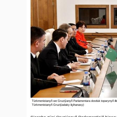
Türkmenistanyň we Gruziýanyň Parlamentara dostluk toparynyň ilkinji
Türkmenistanyň Gruziýadaky ilçihanasy)