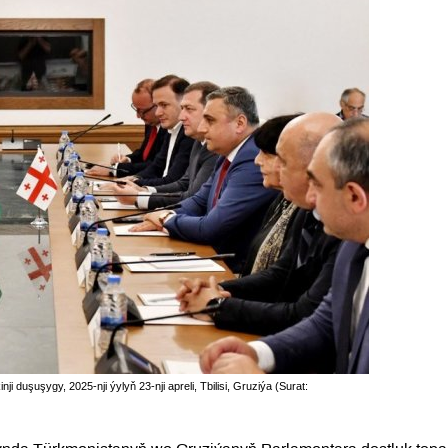
 duşuşygy, 2025-nji ýylyň 23-nji apreli, Tbilisi, Gruziýa (Surat: