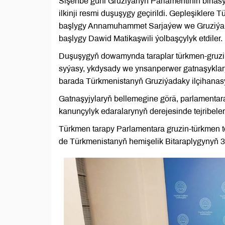
Sişenbe güni Gruziýanyň Parlamentiniň binas
ilkinji resmi duşuşygy geçirildi. Gepleşiklere
başlygy Annamuhammet Sarjaýew we Gruziýanyň
başlygy Dawid Matikaşwili ýolbaşçylyk etdiler.
Duşuşygyň dowamynda taraplar türkmen-gruzin
syýasy, ykdysady we ynsanperwer gatnaşyklary
barada Türkmenistanyň Gruziýadaky ilçihanas
Gatnaşyjylaryň bellemegine görä, parlamentara
kanunçylyk edaralarynyň derejesinde tejribel
Türkmen tarapy Parlamentara gruzin-türkmen 
de Türkmenistanyň hemişelik Bitaraplygynyň 3