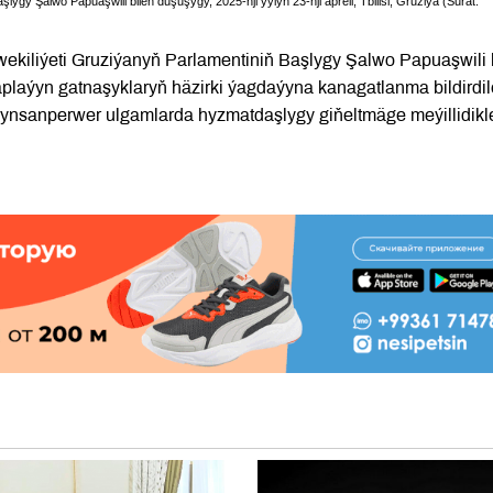
lygy Şalwo Papuaşwili bilen duşuşygy, 2025-nji ýylyň 23-nji apreli, Tbilisi, Gruziýa (Surat:
wekiliýeti Gruziýanyň Parlamentiniň Başlygy Şalwo Papuaşwili 
aplaýyn gatnaşyklaryň häzirki ýagdaýyna kanagatlanma bildirdil
 ynsanperwer ulgamlarda hyzmatdaşlygy giňeltmäge meýillidikle