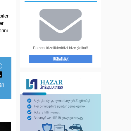
bilen
er
rini
Biznes täzelikleriňizi bize ýollaň!
UGRATMAK