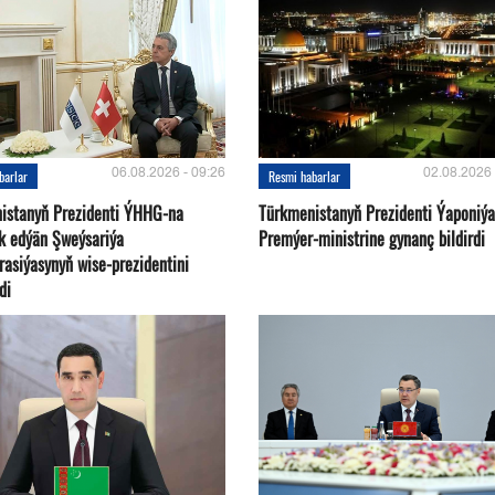
06.08.2026 - 09:26
02.08.2026 
barlar
Resmi habarlar
istanyň Prezidenti ÝHHG-na
Türkmenistanyň Prezidenti Ýaponiý
yk edýän Şweýsariýa
Premýer-ministrine gynanç bildirdi
rasiýasynyň wise-prezidentini
di