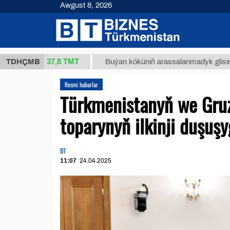
Awgust 8, 2026
37,8 ТМТ
.)
TDHÇMB
Buýan köküniň arassalanmadyk glisirrizin turşus
Resmi habarlar
Türkmenistanyň we Gruz
toparynyň ilkinji duşuşy
BT
11:07
24.04.2025