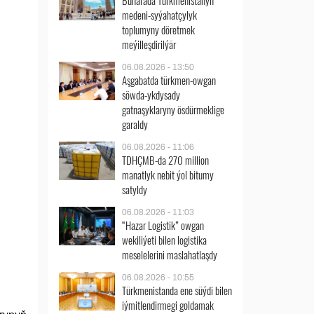
Buharada Türkmenistanyň
medeni-syýahatçylyk
toplumyny döretmek
meýilleşdirilýär
06.08.2026 - 13:50
Aşgabatda türkmen-owgan
söwda-ykdysady
gatnaşyklaryny ösdürmeklige
garaldy
06.08.2026 - 11:06
TDHÇMB-da 270 million
manatlyk nebit ýol bitumy
satyldy
06.08.2026 - 11:03
“Hazar Logistik” owgan
wekiliýeti bilen logistika
meselelerini maslahatlaşdy
06.08.2026 - 10:55
Türkmenistanda ene süýdi bilen
iýmitlendirmegi goldamak