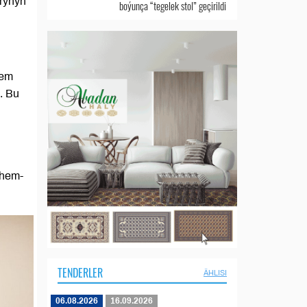
rynyň
boýunça “tegelek stol” geçirildi
ň
hem
. Bu
 hem-
TENDERLER
ÄHLISI
06.08.2026
16.09.2026