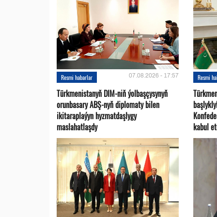
07.08.2026 - 17:57
Resmi habarlar
Resmi ha
Türkmenistanyň DIM-niň ýolbaşçysynyň
Türkmen
orunbasary ABŞ-nyň diplomaty bilen
başlykl
ikitaraplaýyn hyzmatdaşlygy
Konfede
maslahatlaşdy
kabul et