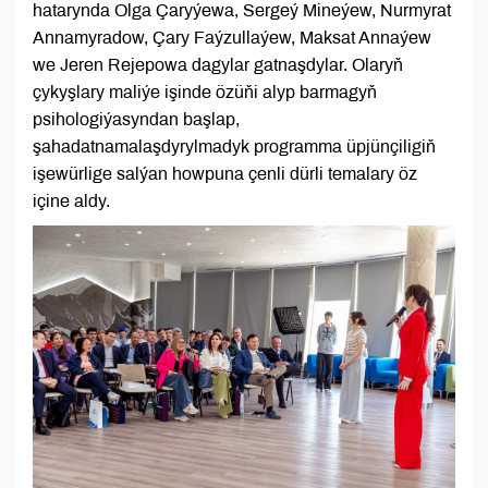
hatarynda Olga Çaryýewa, Sergeý Mineýew, Nurmyrat
Annamyradow, Çary Faýzullaýew, Maksat Annaýew
we Jeren Rejepowa dagylar gatnaşdylar. Olaryň
çykyşlary maliýe işinde özüňi alyp barmagyň
psihologiýasyndan başlap,
şahadatnamalaşdyrylmadyk programma üpjünçiligiň
işewürlige salýan howpuna çenli dürli temalary öz
içine aldy.