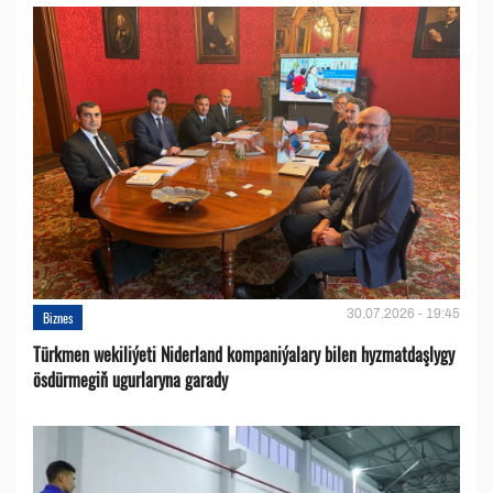
30.07.2026 - 19:45
Biznes
Türkmen wekiliýeti Niderland kompaniýalary bilen hyzmatdaşlygy
ösdürmegiň ugurlaryna garady