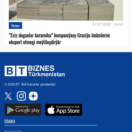
27.07.2026 - 14:48
Biznes
“Eziz doganlar keramika” kompaniýasy Gruziýa önümlerini
eksport etmegi meýilleşdirýär
© 2026 BT. Ähli hukuklar goralandyr.
EDARA