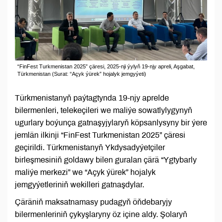
“FinFest Turkmenistan 2025” çäresi, 2025-nji ýylyň 19-njy apreli, Aşgabat,
Türkmenistan (Surat: “Açyk ýürek” hojalyk jemgyýeti)
Türkmenistanyň paýtagtynda 19-njy aprelde
bilermenleri, telekeçileri we maliýe sowatlylygynyň
ugurlary boýunça gatnaşyjylaryň köpsanlysyny bir ýere
jemlän ilkinji “FinFest Turkmenistan 2025” çäresi
geçirildi. Türkmenistanyň Ykdysadyýetçiler
birleşmesiniň goldawy bilen guralan çärä “Ygtybarly
maliýe merkezi” we “Açyk ýürek” hojalyk
jemgyýetleriniň wekilleri gatnaşdylar.
Çäräniň maksatnamasy pudagyň öňdebaryjy
bilermenleriniň çykyşlaryny öz içine aldy. Şolaryň