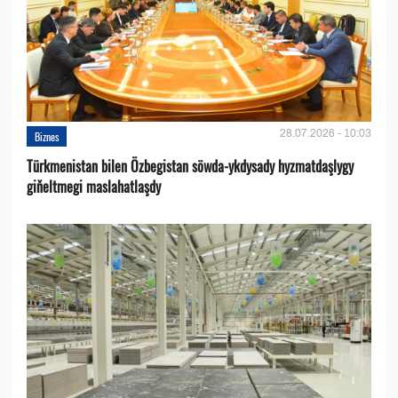
28.07.2026 - 10:03
Biznes
Türkmenistan bilen Özbegistan söwda-ykdysady hyzmatdaşlygy
giňeltmegi maslahatlaşdy