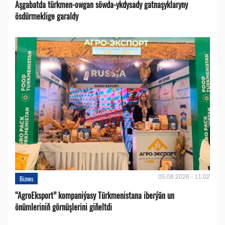
Aşgabatda türkmen-owgan söwda-ykdysady gatnaşyklaryny
ösdürmeklige garaldy
05.08.2026 - 11:02
Biznes
“AgroEksport” kompaniýasy Türkmenistana iberýän un
önümleriniň görnüşlerini giňeltdi