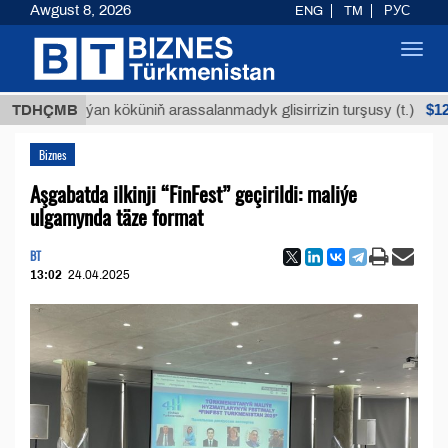
Awgust 8, 2026
ENG
TM
РУС
Toggl
navig
$12935,18
Buýan köküniň arassalanmadyk glisirrizin turşusy (t.)
TDHÇMB
Biznes
Aşgabatda ilkinji “FinFest” geçirildi: maliýe
ulgamynda täze format
BT
13:02
24.04.2025