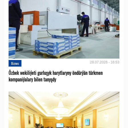
28.07.2026 - 16:53
Biznes
Özbek wekiliýeti gurluşyk harytlaryny öndürýän türkmen
kompaniýalary bilen tanyşdy