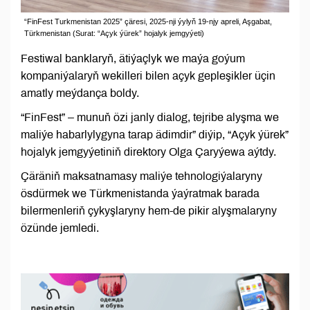
“FinFest Turkmenistan 2025” çäresi, 2025-nji ýylyň 19-njy apreli, Aşgabat,
Türkmenistan (Surat: “Açyk ýürek” hojalyk jemgyýeti)
Festiwal banklaryň, ätiýaçlyk we maýa goýum
kompaniýalaryň wekilleri bilen açyk gepleşikler üçin
amatly meýdança boldy.
“FinFest” – munuň özi janly dialog, tejribe alyşma we
maliýe habarlylygyna tarap ädimdir” diýip, “Açyk ýürek”
hojalyk jemgyýetiniň direktory Olga Çaryýewa aýtdy.
Çäräniň maksatnamasy maliýe tehnologiýalaryny
ösdürmek we Türkmenistanda ýaýratmak barada
bilermenleriň çykyşlaryny hem-de pikir alyşmalaryny
özünde jemledi.