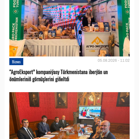
05.08.2026 - 11:02
Biznes
“AgroEksport” kompaniýasy Türkmenistana iberýän un
önümleriniň görnüşlerini giňeltdi