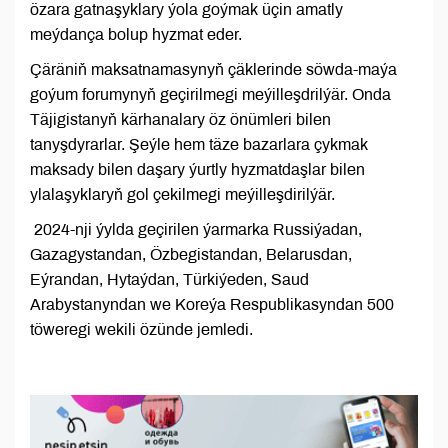
özara gatnaşyklary ýola goýmak üçin amatly
meýdança bolup hyzmat eder.
Çäräniň maksatnamasynyň çäklerinde söwda-maýa
goýum forumynyň geçirilmegi meýilleşdrilýär. Onda
Täjigistanyň kärhanalary öz önümleri bilen
tanyşdyrarlar. Şeýle hem täze bazarlara çykmak
maksady bilen daşary ýurtly hyzmatdaşlar bilen
ylalaşyklaryň gol çekilmegi meýilleşdirilýär.
2024-nji ýylda geçirilen ýarmarka Russiýadan,
Gazagystandan, Özbegistandan, Belarusdan,
Eýrandan, Hytaýdan, Türkiýeden, Saud
Arabystanyndan we Koreýa Respublikasyndan 500
töweregi wekili özünde jemledi.