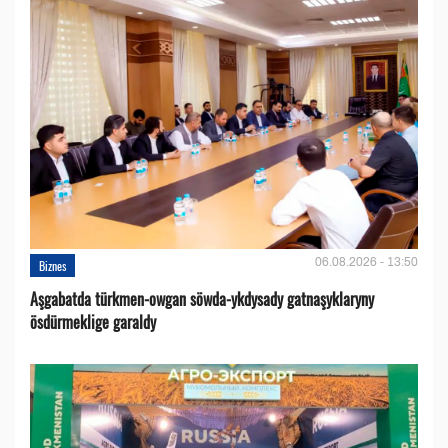
06.08.2026 - 13:50
Biznes
Aşgabatda türkmen-owgan söwda-ykdysady gatnaşyklaryny
ösdürmeklige garaldy