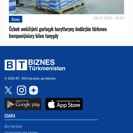
28.07.2026 - 16:53
Biznes
Özbek wekiliýeti gurluşyk harytlaryny öndürýän türkmen
kompaniýalary bilen tanyşdy
© 2026 BT. Ähli hukuklar goralandyr.
EDARA
Biz barada
Düzgünler we şertler