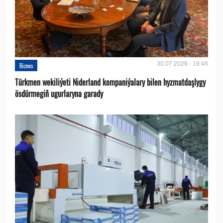
30.07.2026 - 19:45
Biznes
Türkmen wekiliýeti Niderland kompaniýalary bilen hyzmatdaşlygy
ösdürmegiň ugurlaryna garady