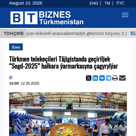
Awgust 10, 2026
ENG
TM
РУС
Toggl
navig
$12935,18
TDHÇMB
Buýan köküniň arassalanmadyk glisirrizin turşusy (t.)
Biznes
Türkmen telekeçileri Täjigistanda geçiriljek
“Sogd-2025” halkara ýarmarkasyna çagyrylýar
BT
14:09
12.05.2025