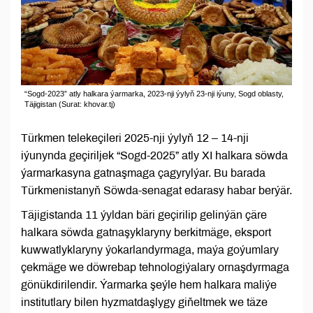
“Sogd-2023” atly halkara ýarmarka, 2023-nji ýylyň 23-nji iýuny, Sogd oblasty,
Täjigistan (Surat: khovar.tj)
Türkmen telekeçileri 2025-nji ýylyň 12 – 14-nji
iýunynda geçiriljek “Sogd-2025” atly XI halkara söwda
ýarmarkasyna gatnaşmaga çagyrylýar. Bu barada
Türkmenistanyň Söwda-senagat edarasy habar berýär.
Täjigistanda 11 ýyldan bäri geçirilip gelinýän çäre
halkara söwda gatnaşyklaryny berkitmäge, eksport
kuwwatlyklaryny ýokarlandyrmaga, maýa goýumlary
çekmäge we döwrebap tehnologiýalary ornaşdyrmaga
gönükdirilendir. Ýarmarka şeýle hem halkara maliýe
institutlary bilen hyzmatdaşlygy giňeltmek we täze