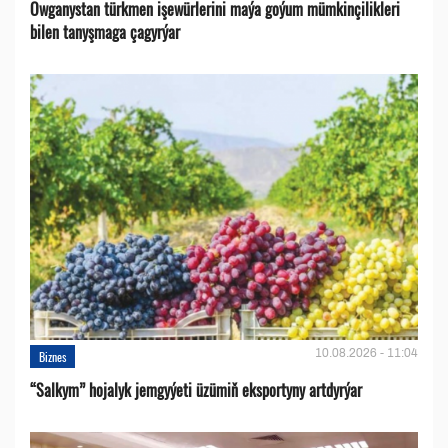
Owganystan türkmen işewürlerini maýa goýum mümkinçilikleri
bilen tanyşmaga çagyrýar
10.08.2026 - 11:04
Biznes
“Salkym” hojalyk jemgyýeti üzümiň eksportyny artdyrýar