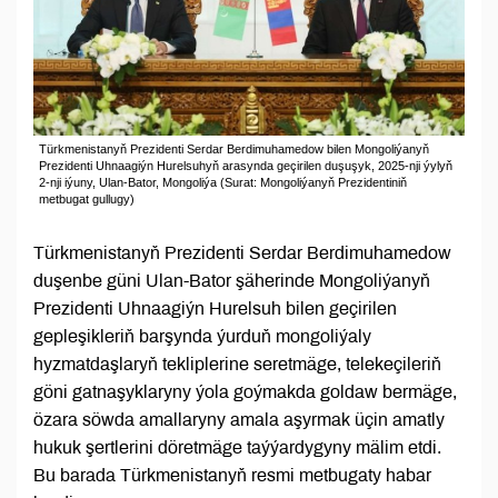
Türkmenistanyň Prezidenti Serdar Berdimuhamedow bilen Mongoliýanyň
Prezidenti Uhnaagiýn Hurelsuhyň arasynda geçirilen duşuşyk, 2025-nji ýylyň
2-nji iýuny, Ulan-Bator, Mongoliýa (Surat: Mongoliýanyň Prezidentiniň
metbugat gullugy)
Türkmenistanyň Prezidenti Serdar Berdimuhamedow
duşenbe güni Ulan-Bator şäherinde Mongoliýanyň
Prezidenti Uhnaagiýn Hurelsuh bilen geçirilen
gepleşikleriň barşynda ýurduň mongoliýaly
hyzmatdaşlaryň tekliplerine seretmäge, telekeçileriň
göni gatnaşyklaryny ýola goýmakda goldaw bermäge,
özara söwda amallaryny amala aşyrmak üçin amatly
hukuk şertlerini döretmäge taýýardygyny mälim etdi.
Bu barada Türkmenistanyň resmi metbugaty habar