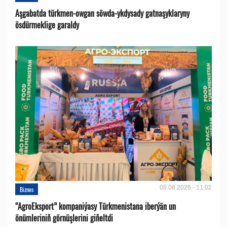
Aşgabatda türkmen-owgan söwda-ykdysady gatnaşyklaryny
ösdürmeklige garaldy
05.08.2026 - 11:02
Biznes
“AgroEksport” kompaniýasy Türkmenistana iberýän un
önümleriniň görnüşlerini giňeltdi