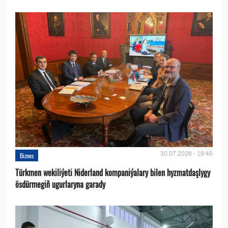
30.07.2026 - 19:45
Biznes
Türkmen wekiliýeti Niderland kompaniýalary bilen hyzmatdaşlygy
ösdürmegiň ugurlaryna garady