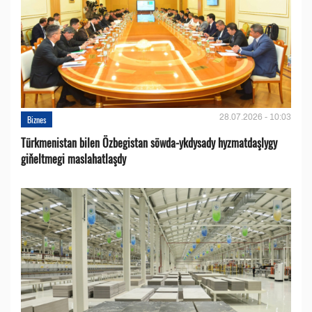
28.07.2026 - 10:03
Biznes
Türkmenistan bilen Özbegistan söwda-ykdysady hyzmatdaşlygy
giňeltmegi maslahatlaşdy