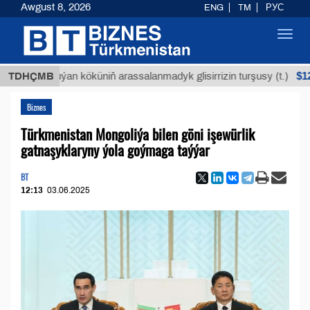
Awgust 8, 2026
ENG
TM
РУС
Toggl
navig
$12935,18
TDHÇMB
Buýan köküniň arassalanmadyk glisirrizin turşusy (t.)
Biznes
Türkmenistan Mongoliýa bilen göni işewürlik
gatnaşyklaryny ýola goýmaga taýýar
BT
12:13
03.06.2025