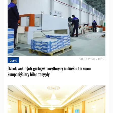
28.07.2026 - 16:53
Biznes
Özbek wekiliýeti gurluşyk harytlaryny öndürýän türkmen
kompaniýalary bilen tanyşdy