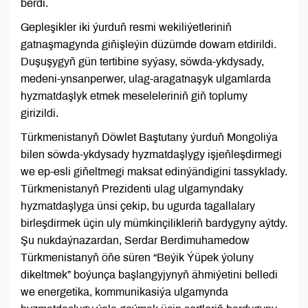
berdi.
Gepleşikler iki ýurduň resmi wekiliýetleriniň
gatnaşmagynda giňişleýin düzümde dowam etdirildi.
Duşuşygyň gün tertibine syýasy, söwda-ykdysady,
medeni-ynsanperwer, ulag-aragatnaşyk ulgamlarda
hyzmatdaşlyk etmek meseleleriniň giň toplumy
girizildi.
Türkmenistanyň Döwlet Baştutany ýurduň Mongoliýa
bilen söwda-ykdysady hyzmatdaşlygy işjeňleşdirmegi
we ep-esli giňeltmegi maksat edinýändigini tassyklady.
Türkmenistanyň Prezidenti ulag ulgamyndaky
hyzmatdaşlyga ünsi çekip, bu ugurda tagallalary
birleşdirmek üçin uly mümkinçilikleriň bardygyny aýtdy.
Şu nukdaýnazardan, Serdar Berdimuhamedow
Türkmenistanyň öňe süren “Beýik Ýüpek ýoluny
dikeltmek” boýunça başlangyjynyň ähmiýetini belledi
we energetika, kommunikasiýa ulgamynda