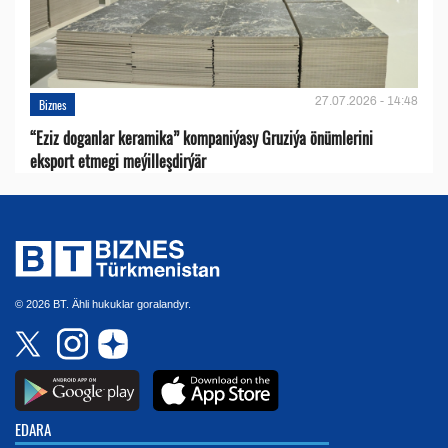
27.07.2026 - 14:48
Biznes
“Eziz doganlar keramika” kompaniýasy Gruziýa önümlerini
eksport etmegi meýilleşdirýär
© 2026 BT. Ähli hukuklar goralandyr.
EDARA