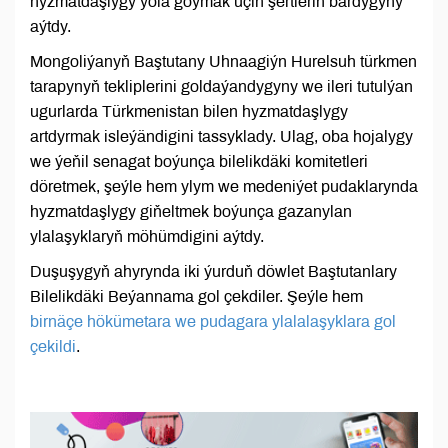
hyzmatdaşlygy ýola goýmak üçin şertleriň bardygyny
aýtdy.
Mongoliýanyň Baştutany Uhnaagiýn Hurelsuh türkmen
tarapynyň tekliplerini goldaýandygyny we ileri tutulýan
ugurlarda Türkmenistan bilen hyzmatdaşlygy
artdyrmak isleýändigini tassyklady. Ulag, oba hojalygy
we ýeňil senagat boýunça bilelikdäki komitetleri
döretmek, şeýle hem ylym we medeniýet pudaklarynda
hyzmatdaşlygy giňeltmek boýunça gazanylan
ylalaşyklaryň möhümdigini aýtdy.
Duşuşygyň ahyrynda iki ýurduň döwlet Baştutanlary
Bilelikdäki Beýannama gol çekdiler. Şeýle hem
birnäçe hökümetara we pudagara ylalalaşyklara gol
çekildi
.