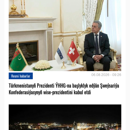
06.08.2026 - 09:26
Resmi habarlar
Türkmenistanyň Prezidenti ÝHHG-na başlyklyk edýän Şweýsariýa
Konfederasiýasynyň wise-prezidentini kabul etdi