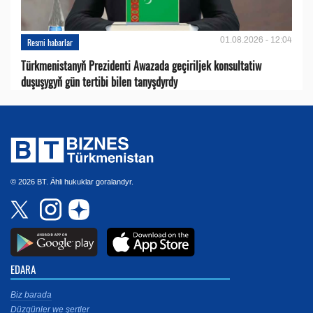
01.08.2026 - 12:04
Resmi habarlar
Türkmenistanyň Prezidenti Awazada geçiriljek konsultatiw
duşuşygyň gün tertibi bilen tanyşdyrdy
© 2026 BT. Ähli hukuklar goralandyr.
EDARA
Biz barada
Düzgünler we şertler