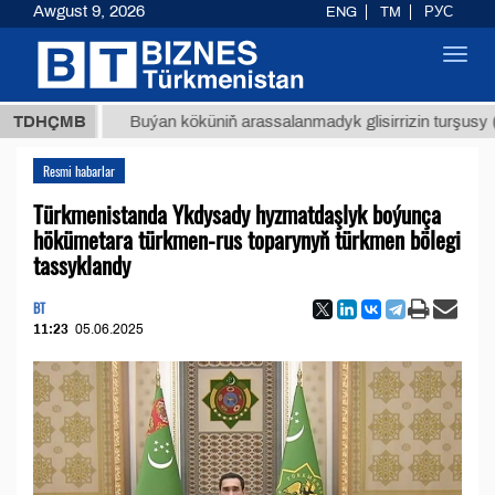
Awgust 9, 2026
ENG
TM
РУС
Toggl
navig
МТ
$12
TDHÇMB
Buýan köküniň arassalanmadyk glisirrizin turşusy (t.)
Resmi habarlar
Türkmenistanda Ykdysady hyzmatdaşlyk boýunça
hökümetara türkmen-rus toparynyň türkmen bölegi
tassyklandy
BT
11:23
05.06.2025