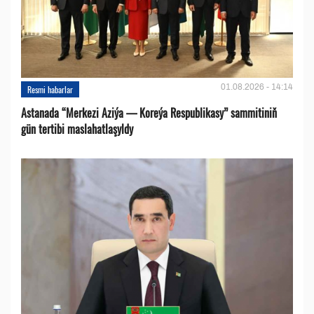
01.08.2026 - 14:14
Resmi habarlar
Astanada “Merkezi Aziýa — Koreýa Respublikasy” sammitiniň
gün tertibi maslahatlaşyldy