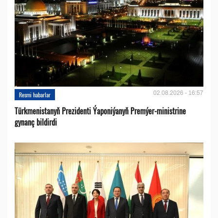
02.08.2026 - 16:57
Resmi habarlar
Türkmenistanyň Prezidenti Ýaponiýanyň Premýer-ministrine
gynanç bildirdi