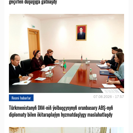
geçirlen duşuşyga gatnaşdy
07.08.2026 - 17:57
Resmi habarlar
Türkmenistanyň DIM-niň ýolbaşçysynyň orunbasary ABŞ-nyň
diplomaty bilen ikitaraplaýyn hyzmatdaşlygy maslahatlaşdy