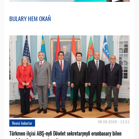
BULARY HEM OKAŇ
08.08.2026 - 13:21
Resmi habarlar
Türkmen ilçisi ABŞ-nyň Döwlet sekretarynyň orunbasary bilen