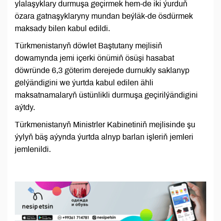
ylalaşyklary durmuşa geçirmek hem-de iki ýurduň
özara gatnaşyklaryny mundan beýläk-de ösdürmek
maksady bilen kabul edildi.
Türkmenistanyň döwlet Baştutany mejlisiň
dowamynda jemi içerki önümiň ösüşi hasabat
döwründe 6,3 göterim derejede durnukly saklanyp
gelýändigini we ýurtda kabul edilen ähli
maksatnamalaryň üstünlikli durmuşa geçirilýändigini
aýtdy.
Türkmenistanyň Ministrler Kabinetiniň mejlisinde şu
ýylyň bäş aýynda ýurtda alnyp barlan işleriň jemleri
jemlenildi.