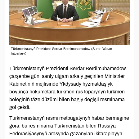
Türkmenistanyň Prezidenti Serdar Berdimuhamedow (Surat: Watan
habarlary)
Türkmenistanyň Prezidenti Serdar Berdimuhamedow
çarşenbe güni sanly ulgam arkaly geçirilen Ministrler
Kabinetiniň mejlisinde Ykdysady hyzmatdaşlyk
boýunça hökümetara türkmen-rus toparynyň türkmen
böleginiň täze düzümi bilen bagly degişli resminama
gol çekdi.
Türkmenistanyň resmi metbugatynyň habar bermegine
görä, bu resminama Türkmenistan bilen Russiýa
Federasiýasynyň arasynda gazanylan ikitaraplaýyn