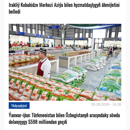
Irakliý Kobahidze Merkezi Aziýa bilen hyzmatdaşlygyň ähmiýetini
belledi
05.08.2026 - 14:35
Ykdysadyýet
Ýanwar-iýun: Türkmenistan bilen Özbegistanyň arasyndaky söwda
dolanyşygy $598 milliondan geçdi