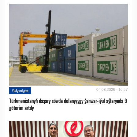
04.08.2026 - 16:57
Ykdysadyýet
Türkmenistanyň daşary söwda dolanyşygy ýanwar-iýul aýlarynda 9
göterim artdy