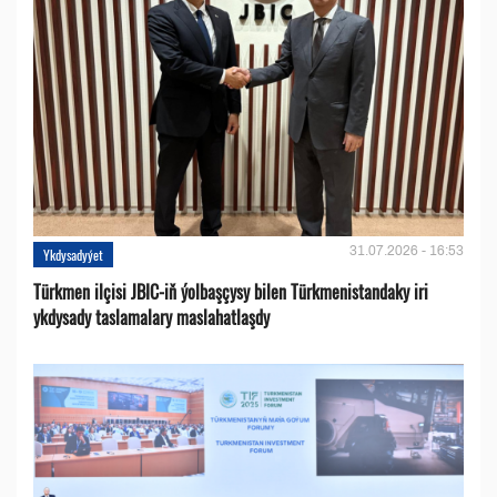
31.07.2026 - 16:53
Ykdysadyýet
Türkmen ilçisi JBIC-iň ýolbaşçysy bilen Türkmenistandaky iri
ykdysady taslamalary maslahatlaşdy