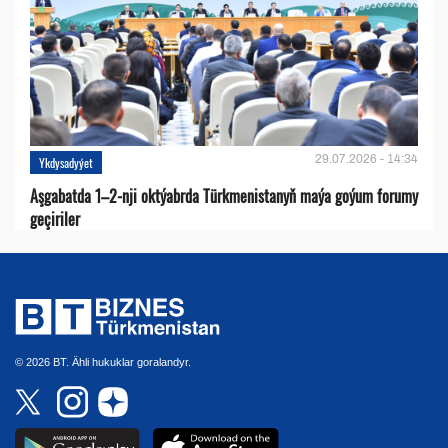
29.07.2026 - 14:34
Ykdysadyýet
Aşgabatda 1–2-nji oktýabrda Türkmenistanyň maýa goýum forumy
geçiriler
© 2026 BT. Ähli hukuklar goralandyr.