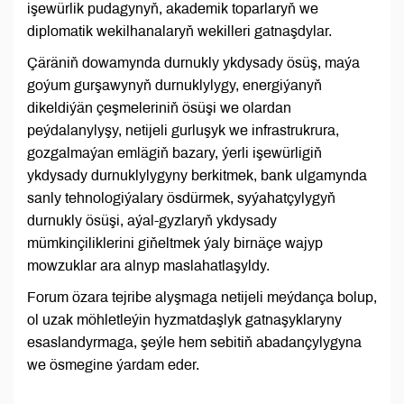
işewürlik pudagynyň, akademik toparlaryň we
diplomatik wekilhanalaryň wekilleri gatnaşdylar.
Çäräniň dowamynda durnukly ykdysady ösüş, maýa
goýum gurşawynyň durnuklylygy, energiýanyň
dikeldiýän çeşmeleriniň ösüşi we olardan
peýdalanylyşy, netijeli gurluşyk we infrastrukrura,
gozgalmaýan emlägiň bazary, ýerli işewürligiň
ykdysady durnuklylygyny berkitmek, bank ulgamynda
sanly tehnologiýalary ösdürmek, syýahatçylygyň
durnukly ösüşi, aýal-gyzlaryň ykdysady
mümkinçiliklerini giňeltmek ýaly birnäçe wajyp
mowzuklar ara alnyp maslahatlaşyldy.
Forum özara tejribe alyşmaga netijeli meýdança bolup,
ol uzak möhletleýin hyzmatdaşlyk gatnaşyklaryny
esaslandyrmaga, şeýle hem sebitiň abadançylygyna
we ösmegine ýardam eder.