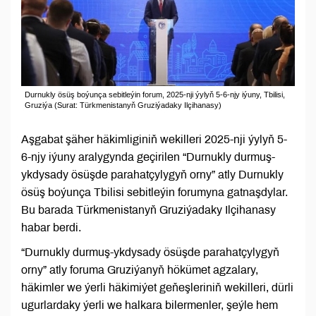
Durnukly ösüş boýunça sebitleýin forum, 2025-nji ýylyň 5-6-njy iýuny, Tbilisi,
Gruziýa (Surat: Türkmenistanyň Gruziýadaky Ilçihanasy)
Aşgabat şäher häkimliginiň wekilleri 2025-nji ýylyň 5-
6-njy iýuny aralygynda geçirilen “Durnukly durmuş-
ykdysady ösüşde parahatçylygyň orny” atly Durnukly
ösüş boýunça Tbilisi sebitleýin forumyna gatnaşdylar.
Bu barada Türkmenistanyň Gruziýadaky Ilçihanasy
habar berdi.
“Durnukly durmuş-ykdysady ösüşde parahatçylygyň
orny” atly foruma Gruziýanyň hökümet agzalary,
häkimler we ýerli häkimiýet geňeşleriniň wekilleri, dürli
ugurlardaky ýerli we halkara bilermenler, şeýle hem