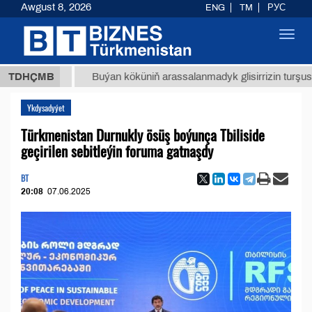
Awgust 8, 2026
ENG
TM
РУС
Toggl
navig
 ТМТ
$
TDHÇMB
Buýan köküniň arassalanmadyk glisirrizin turşusy (t.)
Ykdysadyýet
Türkmenistan Durnukly ösüş boýunça Tbiliside
geçirilen sebitleýin foruma gatnaşdy
BT
20:08
07.06.2025