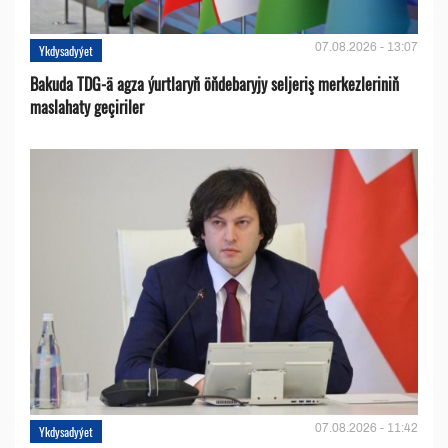
07.08.2026 - 13:07
Ykdysadyýet
Bakuda TDG-ä agza ýurtlaryň öňdebaryjy seljeriş merkezleriniň
maslahaty geçiriler
07.08.2026 - 11:42
Ykdysadyýet