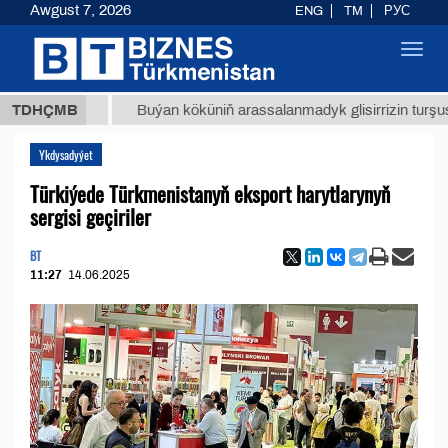
Awgust 7, 2026
ENG
TM
РУС
Toggl
navig
8 ТМТ
TDHÇMB
Buýan köküniň arassalanmadyk glisirrizin turşusy (t.)
Ykdysadyýet
Tür­ki­ýede Türk­me­nis­ta­nyň eks­port ha­ryt­la­ry­nyň
sergisi ge­çir­iler
BT
11:27
14.06.2025