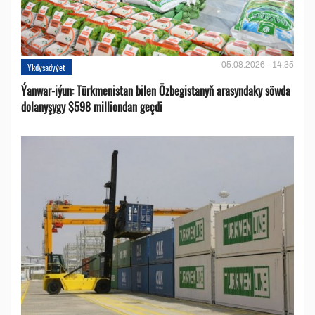
05.08.2026 - 14:35
Ykdysadyýet
Ýanwar-iýun: Türkmenistan bilen Özbegistanyň arasyndaky söwda
dolanyşygy $598 milliondan geçdi