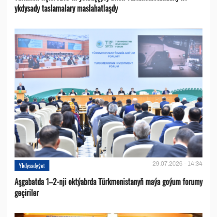
ykdysady taslamalary maslahatlaşdy
29.07.2026 - 14:34
Ykdysadyýet
Aşgabatda 1–2-nji oktýabrda Türkmenistanyň maýa goýum forumy
geçiriler