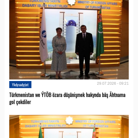
29.07.2026 - 09:21
Ykdysadyýet
Türkmenistan we ÝTÖB özara düşünişmek hakynda bäş Ähtnama
gol çekdiler