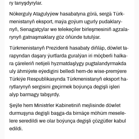
ry ta­nyş­dy­ry­lar.
Nökerguly Atagulyýew hasabatyna görä, ser­gä Türk­
me­nis­ta­nyň eks­port, ma­ýa go­ýum ugur­ly pu­dak­la­ry­
nyň, Se­na­gat­çy­lar we te­le­ke­çi­ler bir­leş­me­si­niň agza­la­
ry­nyň gat­naş­mak­la­ry göz öňün­de tu­tul­ýar.
Türk­me­nis­ta­nyň Pre­zi­den­ti­ ha­sa­ba­ty diň­läp, döwlet ta­
ra­pyn­dan da­şa­ry ýurtlar­da gu­ral­ýan iri möç­ber­li hal­ka­
ra çä­re­le­riň ne­ti­je­li hyz­mat­daş­ly­gy pug­ta­lan­dyr­mak­da
uly äh­mi­ýe­te eýe­di­gi­ni bel­le­di hem-de wi­se-prem­ýe­re
Tür­ki­ýe Res­pub­li­ka­syn­da Türk­me­nis­ta­nyň eks­port ha­
ryt­la­ry­nyň ser­gi­si­ni ge­çir­mek bo­ýun­ça de­giş­li iş­le­ri
alyp bar­ma­gy tab­şyr­dy.
Şeýle hem Mi­nistr­ler Ka­bi­ne­ti­niň mejlisinde döw­let
dur­mu­şy­na de­giş­li baş­ga-da bir­nä­çe mö­hüm me­se­le­
le­re se­re­dil­di we olar bo­ýun­ça de­giş­li çöz­güt­ler ka­bul
edil­di.