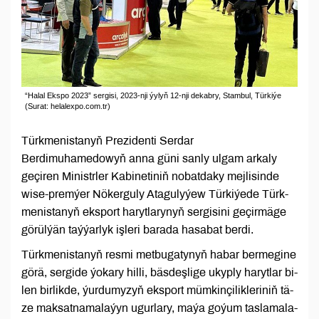
“Halal Ekspo 2023” sergisi, 2023-nji ýylyň 12-nji dekabry, Stambul, Türkiýe
(Surat: helalexpo.com.tr)
Türk­me­nis­ta­nyň Pre­zi­den­ti­ Ser­dar
Berdimuhamedowyň anna güni san­ly ul­gam ar­ka­ly
geçiren Mi­nistr­ler Ka­bi­ne­ti­niň no­bat­da­ky mej­li­si­nde
wise-premýer Nökerguly Atagulyýew Tür­ki­ýede Türk­
me­nis­ta­nyň eks­port ha­ryt­la­ry­nyň sergisi­ni ge­çir­mä­ge
gö­rül­ýän taýýar­lyk iş­le­ri ba­ra­da ha­sa­bat ber­di.
Türk­me­nis­ta­nyň resmi metbugatynyň habar bermegine
görä, ser­gi­de ýokary hil­li, bäs­deş­li­ge ukyp­ly ha­ryt­lar bi­
len bir­lik­de, ýur­du­my­zyň eks­port müm­kin­çi­lik­le­ri­niň tä­
ze mak­sat­na­ma­la­ýyn ugur­la­ry, ma­ýa go­ýum taslamala­