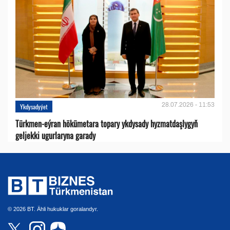
28.07.2026 - 11:53
Ykdysadyýet
Türkmen-eýran hökümetara topary ykdysady hyzmatdaşlygyň
geljekki ugurlaryna garady
© 2026 BT. Ähli hukuklar goralandyr.