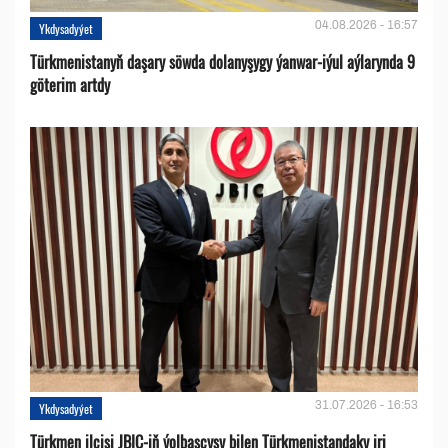
04.08.2026 - 16:57
Ykdysadyýet
Türkmenistanyň daşary söwda dolanyşygy ýanwar-iýul aýlarynda 9
göterim artdy
31.07.2026 - 16:53
Ykdysadyýet
Türkmen ilçisi JBIC-iň ýolbaşçysy bilen Türkmenistandaky iri