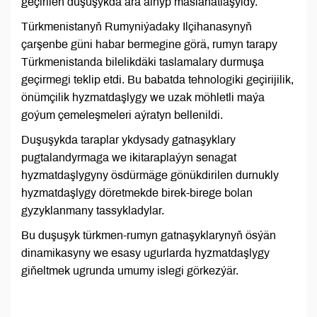
geçirilen duşuşykda ara alnyp maslahatlaşyldy.
Türkmenistanyň Rumyniýadaky Ilçihanasynyň
çarşenbe güni habar bermegine görä, rumyn tarapy
Türkmenistanda bilelikdäki taslamalary durmuşa
geçirmegi teklip etdi. Bu babatda tehnologiki geçirijilik,
önümçilik hyzmatdaşlygy we uzak möhletli maýa
goýum çemeleşmeleri aýratyn bellenildi.
Duşuşykda taraplar ykdysady gatnaşyklary
pugtalandyrmaga we ikitaraplaýyn senagat
hyzmatdaşlygyny ösdürmäge gönükdirilen durnukly
hyzmatdaşlygy döretmekde birek-birege bolan
gyzyklanmany tassykladylar.
Bu duşuşyk türkmen-rumyn gatnaşyklarynyň ösýän
dinamikasyny we esasy ugurlarda hyzmatdaşlygy
giňeltmek ugrunda umumy islegi görkezýär.