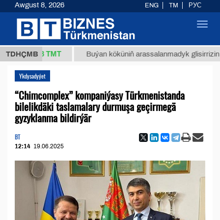
Awgust 8, 2026
ENG
TM
РУС
Toggl
navig
37,8 ТМТ
)
TDHÇMB
Buýan köküniň arassalanmadyk glisirrizin turşusy
Ykdysadyýet
“Chimcomplex” kompaniýasy Türkmenistanda
bilelikdäki taslamalary durmuşa geçirmegä
gyzyklanma bildirýär
BT
12:14
19.06.2025