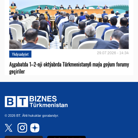
29.07.2026 - 14:34
Ykdysadyýet
Aşgabatda 1–2-nji oktýabrda Türkmenistanyň maýa goýum forumy
geçiriler
© 2026 BT. Ähli hukuklar goralandyr.