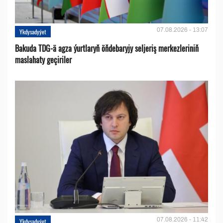
07.08.2026 - 13:07
Ykdysadyýet
Bakuda TDG-ä agza ýurtlaryň öňdebaryjy seljeriş merkezleriniň
maslahaty geçiriler
07.08.2026 - 11:42
Ykdysadyýet