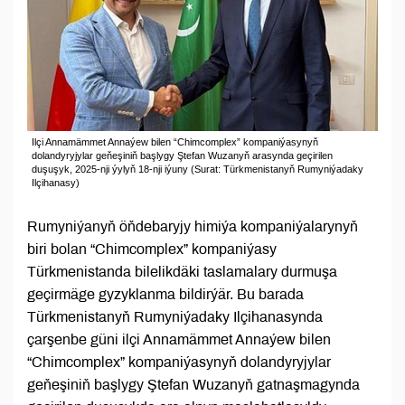
Ilçi Annamämmet Annaýew bilen “Chimcomplex” kompaniýasynyň
dolandyryjylar geňeşiniň başlygy Ştefan Wuzanyň arasynda geçirilen
duşuşyk, 2025-nji ýylyň 18-nji iýuny (Surat: Türkmenistanyň Rumyniýadaky
Ilçihanasy)
Rumyniýanyň öňdebaryjy himiýa kompaniýalarynyň
biri bolan “Chimcomplex” kompaniýasy
Türkmenistanda bilelikdäki taslamalary durmuşa
geçirmäge gyzyklanma bildirýär. Bu barada
Türkmenistanyň Rumyniýadaky Ilçihanasynda
çarşenbe güni ilçi Annamämmet Annaýew bilen
“Chimcomplex” kompaniýasynyň dolandyryjylar
geňeşiniň başlygy Ştefan Wuzanyň gatnaşmagynda