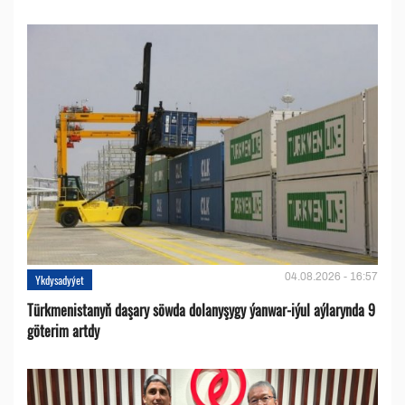
04.08.2026 - 16:57
Ykdysadyýet
Türkmenistanyň daşary söwda dolanyşygy ýanwar-iýul aýlarynda 9
göterim artdy