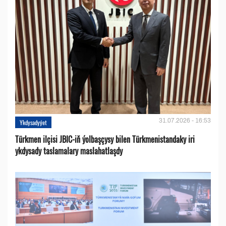
31.07.2026 - 16:53
Ykdysadyýet
Türkmen ilçisi JBIC-iň ýolbaşçysy bilen Türkmenistandaky iri
ykdysady taslamalary maslahatlaşdy