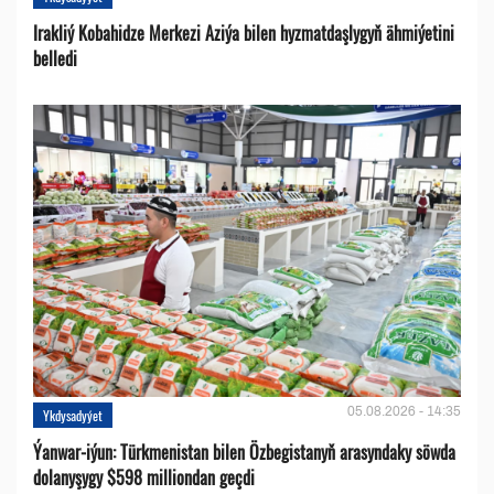
Irakliý Kobahidze Merkezi Aziýa bilen hyzmatdaşlygyň ähmiýetini
belledi
05.08.2026 - 14:35
Ykdysadyýet
Ýanwar-iýun: Türkmenistan bilen Özbegistanyň arasyndaky söwda
dolanyşygy $598 milliondan geçdi