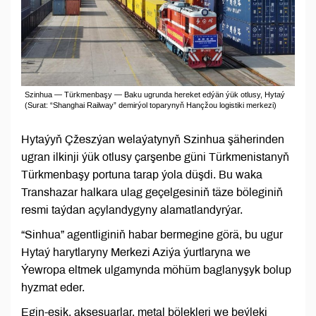
Szinhua — Türkmenbaşy — Baku ugrunda hereket edýän ýük otlusy, Hytaý
(Surat: “Shanghai Railway” demirýol toparynyň Hançžou logistiki merkezi)
Hytaýyň Çžeszýan welaýatynyň Szinhua şäherinden
ugran ilkinji ýük otlusy çarşenbe güni Türkmenistanyň
Türkmenbaşy portuna tarap ýola düşdi. Bu waka
Transhazar halkara ulag geçelgesiniň täze böleginiň
resmi taýdan açylandygyny alamatlandyrýar.
“Sinhua” agentliginiň habar bermegine görä, bu ugur
Hytaý harytlaryny Merkezi Aziýa ýurtlaryna we
Ýewropa eltmek ulgamynda möhüm baglanyşyk bolup
hyzmat eder.
Egin-eşik, aksesuarlar, metal bölekleri we beýleki