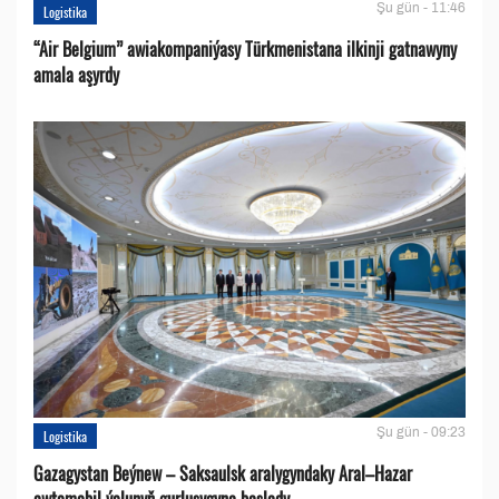
Şu gün - 11:46
Logistika
“Air Belgium” awiakompaniýasy Türkmenistana ilkinji gatnawyny
amala aşyrdy
Şu gün - 09:23
Logistika
Gazagystan Beýnew – Saksaulsk aralygyndaky Aral–Hazar
awtomobil ýolunyň gurluşygyna başlady