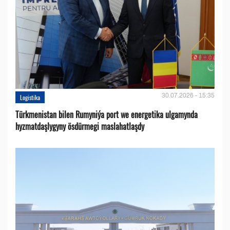
30.07.2026 - 15:35
Logistika
Türkmenistan bilen Rumyniýa port we energetika ulgamynda
hyzmatdaşlygyny ösdürmegi maslahatlaşdy