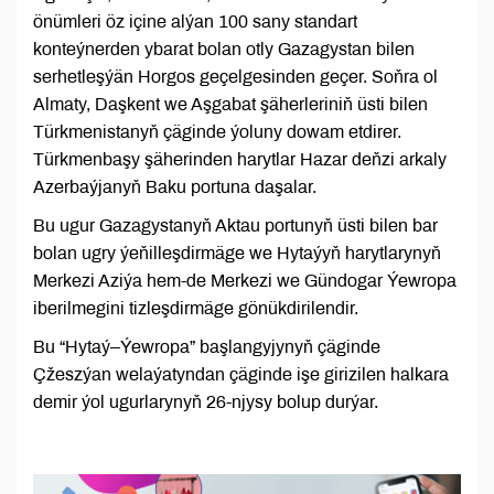
önümleri öz içine alýan 100 sany standart
konteýnerden ybarat bolan otly Gazagystan bilen
serhetleşýän Horgos geçelgesinden geçer. Soňra ol
Almaty, Daşkent we Aşgabat şäherleriniň üsti bilen
Türkmenistanyň çäginde ýoluny dowam etdirer.
Türkmenbaşy şäherinden harytlar Hazar deňzi arkaly
Azerbaýjanyň Baku portuna daşalar.
Bu ugur Gazagystanyň Aktau portunyň üsti bilen bar
bolan ugry ýeňilleşdirmäge we Hytaýyň harytlarynyň
Merkezi Aziýa hem-de Merkezi we Gündogar Ýewropa
iberilmegini tizleşdirmäge gönükdirilendir.
Bu “Hytaý–Ýewropa” başlangyjynyň çäginde
Çžeszýan welaýatyndan çäginde işe girizilen halkara
demir ýol ugurlarynyň 26-njysy bolup durýar.