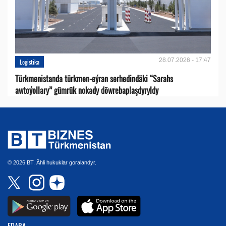
28.07.2026 - 17:47
Logistika
Türkmenistanda türkmen-eýran serhedindäki “Sarahs
awtoýollary” gümrük nokady döwrebaplaşdyryldy
© 2026 BT. Ähli hukuklar goralandyr.
EDARA