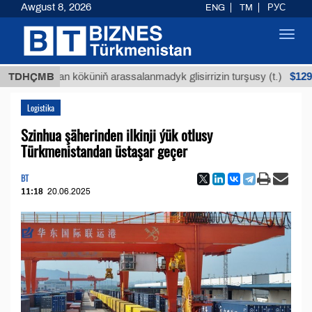
Awgust 8, 2026
ENG
TM
РУС
Toggl
navig
$12935,18
Buýan köküniň arassalanmadyk glisirrizin turşusy (t.)
TDHÇMB
Logistika
Szinhua şäherinden ilkinji ýük otlusy
Türkmenistandan üstaşar geçer
BT
11:18
20.06.2025