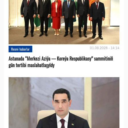
01.08.2026 - 14:14
Resmi habarlar
Astanada “Merkezi Aziýa — Koreýa Respublikasy” sammitiniň
gün tertibi maslahatlaşyldy