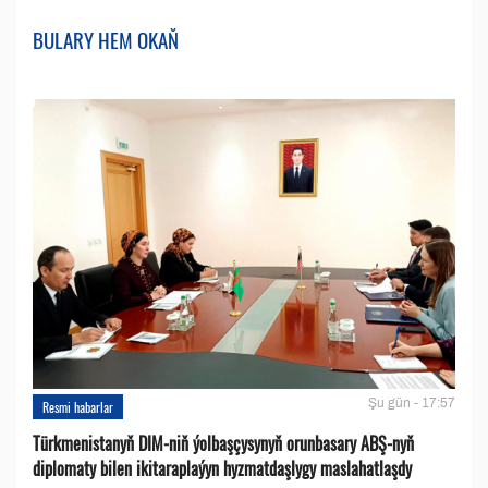
BULARY HEM OKAŇ
Şu gün - 17:57
Resmi habarlar
Türkmenistanyň DIM-niň ýolbaşçysynyň orunbasary ABŞ-nyň
diplomaty bilen ikitaraplaýyn hyzmatdaşlygy maslahatlaşdy