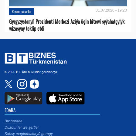
31.07.2026 - 19:23
Resmi habarlar
Gyrgyzystanyň Prezidenti Merkezi Aziýa üçin bitewi syýahatçylyk
wizasyny teklip etdi
© 2026 BT. Ähli hukuklar goralandyr.
EDARA
Biz barada
Düzgünler we şertler
Şahsy maglumatlaryň goragy