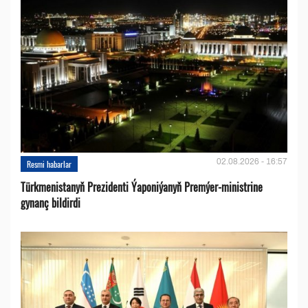
02.08.2026 - 16:57
Resmi habarlar
Türkmenistanyň Prezidenti Ýaponiýanyň Premýer-ministrine
gynanç bildirdi