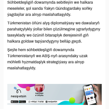
Söhbetdeşligiň dowamynda sebitleýin we halkara
meseleler, şol sanda Ýakyn Gündogardaky soňky
ýagdaýlar ara alnyp maslahatlaşyldy.
Türkmenistan öňüni alyş diplomatiýasy we dawalaryň
parahatçylykly ýollar bilen çözülmegine ygrarlydygyny
tassyklady we özüniň bitaraplyk derejesiniň giň
halkara goldaw tapýandygyny belläp geçdi.
Şeýle hem söhbetdeşligiň dowamynda
Türkmenistanyň we ABŞ-nyň arasyndaky uzak
möhletli hyzmatdaşlyk strategiýasy ara alnyp
maslahatlaşyldy.