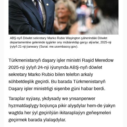
ABŞ-nyň Döwlet sekretary Marko Rubio Waşington şäherindäki Döwlet
departamentine geleninde işgärler ony mübärekläp garşy alýarlar, 2025-nji
ýylyň 21-nji ýanwary (Surat: me.usembassy.gov).
Türkmenistanyň daşary işler ministri Raşid Meredow
2025-nji ýylyň 24-nji iýunynda ABŞ-nyň döwlet
sekretary Marko Rubio bilen telefon arkaly
söhbetdeşlik geçirdi. Bu barada Türkmenistanyň
Daşary işler ministrligi sişenbe güni habar berdi.
Taraplar syýasy, ykdysady we ynsanperwer
hyzmatdaşlygy boýunça pikir alyşdylar hem-de ýakyn
wagtda her ýyl geçirilýän ikitaraplaýyn geňeşmeleri
geçirmek barada ylalaşdylar.