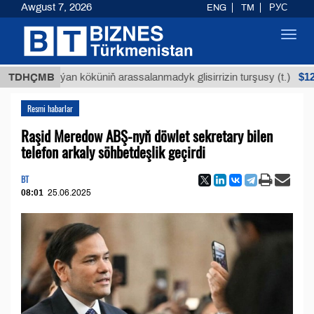
Awgust 7, 2026
ENG
TM
РУС
Toggl
navig
$12935,18
TDHÇMB
Buýan köküniň arassalanmadyk glisirrizin turşusy (t.)
Resmi habarlar
Raşid Meredow ABŞ-nyň döwlet sekretary bilen
telefon arkaly söhbetdeşlik geçirdi
BT
08:01
25.06.2025