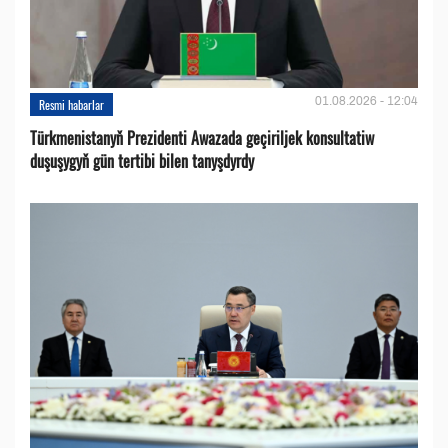
01.08.2026 - 12:04
Resmi habarlar
Türkmenistanyň Prezidenti Awazada geçiriljek konsultatiw
duşuşygyň gün tertibi bilen tanyşdyrdy