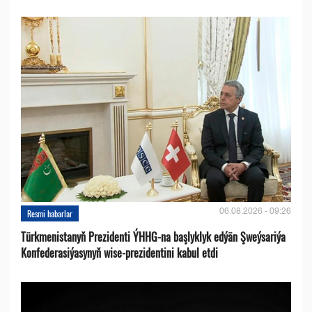
06.08.2026 - 09:26
Resmi habarlar
Türkmenistanyň Prezidenti ÝHHG-na başlyklyk edýän Şweýsariýa
Konfederasiýasynyň wise-prezidentini kabul etdi