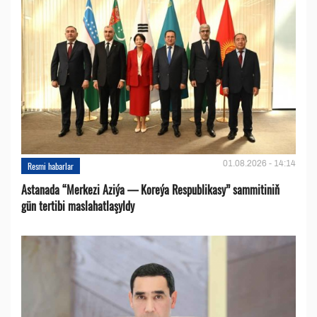
01.08.2026 - 14:14
Resmi habarlar
Astanada “Merkezi Aziýa — Koreýa Respublikasy” sammitiniň
gün tertibi maslahatlaşyldy