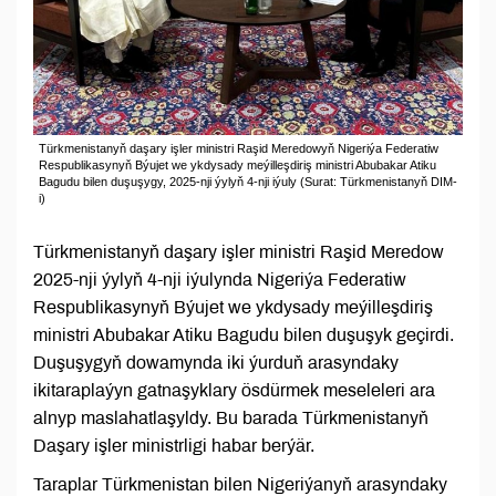
Türkmenistanyň daşary işler ministri Raşid Meredowyň Nigeriýa Federatiw
Respublikasynyň Býujet we ykdysady meýilleşdiriş ministri Abubakar Atiku
Bagudu bilen duşuşygy, 2025-nji ýylyň 4-nji iýuly (Surat: Türkmenistanyň DIM-
i)
Türkmenistanyň daşary işler ministri Raşid Meredow
2025-nji ýylyň 4-nji iýulynda Nigeriýa Federatiw
Respublikasynyň Býujet we ykdysady meýilleşdiriş
ministri Abubakar Atiku Bagudu bilen duşuşyk geçirdi.
Duşuşygyň dowamynda iki ýurduň arasyndaky
ikitaraplaýyn gatnaşyklary ösdürmek meseleleri ara
alnyp maslahatlaşyldy. Bu barada Türkmenistanyň
Daşary işler ministrligi habar berýär.
Taraplar Türkmenistan bilen Nigeriýanyň arasyndaky