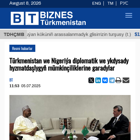
Awgust 8, 2026
ENG
TM
РУС
Toggl
navig
$12935,1
TDHÇMB
Buýan köküniň arassalanmadyk glisirrizin turşusy (t.)
Resmi habarlar
Türkmenistan we Nigeriýa diplomatik we ykdysady
hyzmatdaşlygyň mümkinçiliklerine garadylar
BT
11:53
05.07.2025