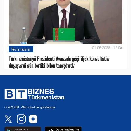
01.08.2026 - 12:04
Resmi habarlar
Türkmenistanyň Prezidenti Awazada geçiriljek konsultatiw
duşuşygyň gün tertibi bilen tanyşdyrdy
© 2026 BT. Ähli hukuklar goralandyr.