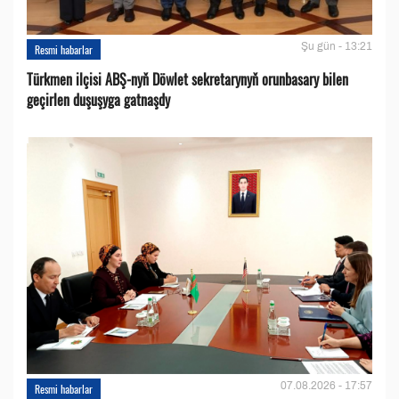
Şu gün - 13:21
Resmi habarlar
Türkmen ilçisi ABŞ-nyň Döwlet sekretarynyň orunbasary bilen
geçirlen duşuşyga gatnaşdy
07.08.2026 - 17:57
Resmi habarlar