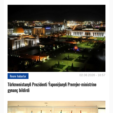
02.08.2026 - 16:57
Resmi habarlar
Türkmenistanyň Prezidenti Ýaponiýanyň Premýer-ministrine
gynanç bildirdi