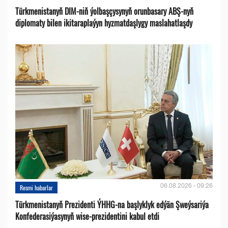
Türkmenistanyň DIM-niň ýolbaşçysynyň orunbasary ABŞ-nyň
diplomaty bilen ikitaraplaýyn hyzmatdaşlygy maslahatlaşdy
06.08.2026 - 09:26
Resmi habarlar
Türkmenistanyň Prezidenti ÝHHG-na başlyklyk edýän Şweýsariýa
Konfederasiýasynyň wise-prezidentini kabul etdi