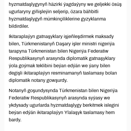
hyzmatdaşlygynyň häzirki ýagdaýyny we geljekki ösüş
ugurlaryny giňişleýin seljerip, özara bähbitli
hyzmatdaşlygyň mümkinçiliklerine gyzyklanma
bildirdiler.
Ikitaraplaýyn gatnaşyklary işjeňleşdirmek maksady
bilen, Türkmenistanyň Daşary işler ministri nigeriýa
tarapyna Türkmenistan bilen Nigeriýa Federatiw
Respublikasynyň arasynda diplomatik gatnaşyklary
ýola goýmak teklibini beýan edýän we ýany bilen
degişli ikitaraplaýyn resminamanyň taslamasy bolan
diplomatik notany gowşurdy.
Notanyň goşundysynda Türkmenistan bilen Nigeriýa
Federatiw Respublikasynyň arasynda syýasy we
ykdysady ugurlarda hyzmatdaşlygy berkitmek islegini
beýan edýän ikitaraplaýyn Ylalaşyk taslamasy hem
bardy.