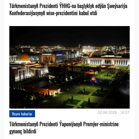
Türkmenistanyň Prezidenti ÝHHG-na başlyklyk edýän Şweýsariýa
Konfederasiýasynyň wise-prezidentini kabul etdi
02.08.2026 - 16:57
Resmi habarlar
Türkmenistanyň Prezidenti Ýaponiýanyň Premýer-ministrine
gynanç bildirdi