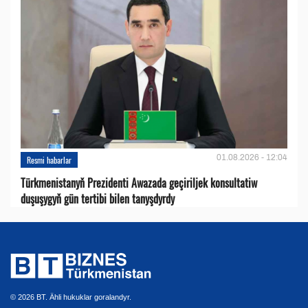
01.08.2026 - 12:04
Resmi habarlar
Türkmenistanyň Prezidenti Awazada geçiriljek konsultatiw
duşuşygyň gün tertibi bilen tanyşdyrdy
© 2026 BT. Ähli hukuklar goralandyr.