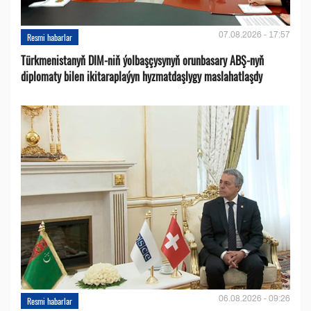
07.08.2026 - 17:57
Resmi habarlar
Türkmenistanyň DIM-niň ýolbaşçysynyň orunbasary ABŞ-nyň
diplomaty bilen ikitaraplaýyn hyzmatdaşlygy maslahatlaşdy
06.08.2026 - 09:26
Resmi habarlar