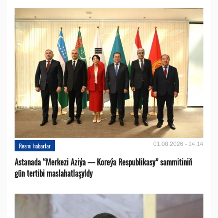
01.08.2026 - 14:14
Resmi habarlar
Astanada “Merkezi Aziýa — Koreýa Respublikasy” sammitiniň
gün tertibi maslahatlaşyldy