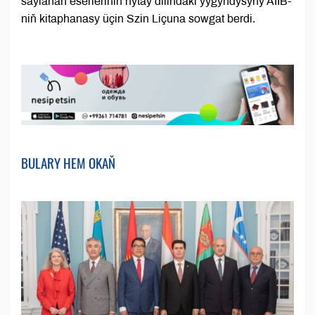
saýlanan eserleriniň hytaý dilindäki ýygyndysyny AIIB-
niň kitaphanasy üçin Szin Liçuna sowgat berdi.
BULARY HEM OKAŇ