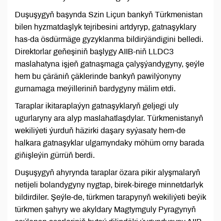
Duşuşygyň başynda Szin Liçun bankyň Türkmenistan
bilen hyzmatdaşlyk tejribesini artdyryp, gatnaşyklary
has-da ösdürmäge gyzyklanma bildirýändigini belledi.
Direktorlar geňeşiniň başlygy AIIB-niň LLDC3
maslahatyna işjeň gatnaşmaga çalyşýandygyny, şeýle
hem bu çäräniň çäklerinde bankyň pawilýonyny
gurnamaga meýilleriniň bardygyny mälim etdi.
Taraplar ikitaraplaýyn gatnaşyklaryň geljegi uly
ugurlaryny ara alyp maslahatlaşdylar. Türkmenistanyň
wekiliýeti ýurduň häzirki daşary syýasaty hem-de
halkara gatnaşyklar ulgamyndaky möhüm orny barada
giňişleýin gürrüň berdi.
Duşuşygyň ahyrynda taraplar özara pikir alyşmalaryň
netijeli bolandygyny nygtap, birek-birege minnetdarlyk
bildirdiler. Şeýle-de, türkmen tarapynyň wekiliýeti beýik
türkmen şahyry we akyldary Magtymguly Pyragynyň