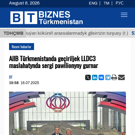
Awgust 8, 2026
ENG
TM
РУС
Toggl
navig
$12935,1
TDHÇMB
Buýan köküniň arassalanmadyk glisirrizin turşusy (t.)
Resmi habarlar
AIIB Türkmenistanda geçiriljek LLDC3
maslahatynda sergi pawilionyny gurnar
BT
10:58
16.07.2025