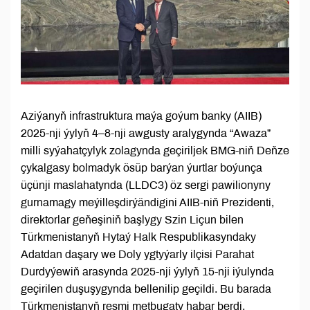
Aziýanyň infrastruktura maýa goýum banky (AIIB)
2025-nji ýylyň 4–8-nji awgusty aralygynda “Awaza”
milli syýahatçylyk zolagynda geçiriljek BMG-niň Deňze
çykalgasy bolmadyk ösüp barýan ýurtlar boýunça
üçünji maslahatynda (LLDC3) öz sergi pawilionyny
gurnamagy meýilleşdirýändigini AIIB-niň Prezidenti,
direktorlar geňeşiniň başlygy Szin Liçun bilen
Türkmenistanyň Hytaý Halk Respublikasyndaky
Adatdan daşary we Doly ygtyýarly ilçisi Parahat
Durdyýewiň arasynda 2025-nji ýylyň 15-nji iýulynda
geçirilen duşuşygynda bellenilip geçildi. Bu barada
Türkmenistanyň resmi metbugaty habar berdi.