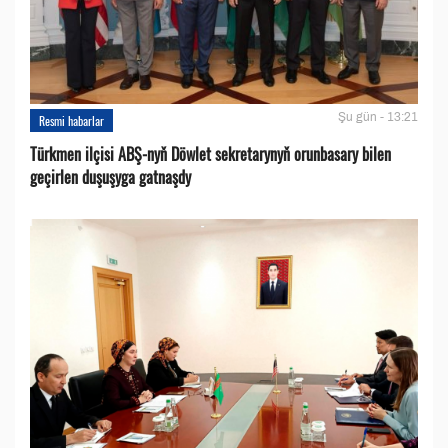
Şu gün - 13:21
Resmi habarlar
Türkmen ilçisi ABŞ-nyň Döwlet sekretarynyň orunbasary bilen
geçirlen duşuşyga gatnaşdy