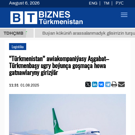
Awgust 6, 2026
ENG
TM
РУС
Toggl
navig
,8 ТМТ
TDHÇMB
Buýan köküniň arassalanmadyk glisirrizin turşusy (t.
Logistika
“Türkmenistan” awiakompaniýasy Aşgabat–
Türkmenbaşy ugry boýunça goşmaça howa
gatnawlaryny girizýär
11:31
01.08.2025