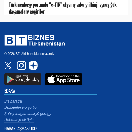
Türkmenbaşy portunda “e-TIR” ulgamy arkaly ilkinji synag ýük
daşamalary geçiriler
© 2026 BT. Ähli hukuklar goralandyr.
EDARA
Biz barada
Düzgünler we şertler
Şahsy maglumatlaryň goragy
Habarlaşmak üçin
HABARLAŞMAK ÜÇIN