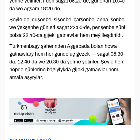
ýerine ýetiriler: irden sagat 06:20-de, günortan 10:40-
da we agşam 18:20-de.
Şeýle-de, duşenbe, sişenbe, çarşenbe, anna, şenbe
we ýekşenbe günleri sagat 22:05-de, penşenbe güni
bolsa 22:40-da gijeki gatnawlar hem meýilleşdirildi.
Türkmenbaşy şäherinden Aşgabada bolan howa
gatnawlary hem her günde üç gezek — sagat 08:30-
da, 12:40-da we 20:30-da ýerine ýetiriler. Şeýle hem
hepde günlerine baglylykda gijeki gatnawlar hem
amala aşyrylar.