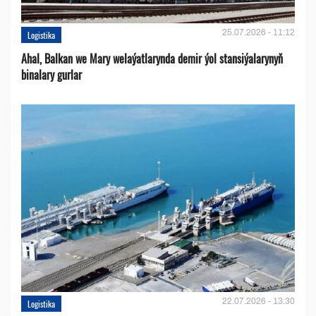
25.07.2026 - 11:12
Logistika
Ahal, Balkan we Mary welaýatlarynda demir ýol stansiýalarynyň
binalary gurlar
22.07.2026 - 13:30
Logistika