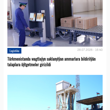
28.07.2026 - 16:40
Logistika
Türkmenistanda wagtlaýyn saklanylýan ammarlara bildirilýän
talaplara üýtgetmeler girizildi