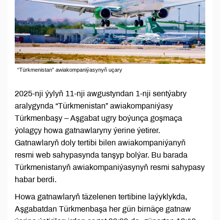
“Türkmenistan” awiakompaniýasynyň uçary
2025-nji ýylyň 11-nji awgustyndan 1-nji sentýabry
aralygynda “Türkmenistan” awiakompaniýasy
Türkmenbaşy – Aşgabat ugry boýunça goşmaça
ýolagçy howa gatnawlaryny ýerine ýetirer.
Gatnawlaryň doly tertibi bilen awiakompaniýanyň
resmi web sahypasynda tanşyp bolýar. Bu barada
Türkmenistanyň awiakompaniýasynyň resmi sahypasy
habar berdi.
Howa gatnawlaryň täzelenen tertibine laýyklykda,
Aşgabatdan Türkmenbaşa her gün birnäçe gatnaw