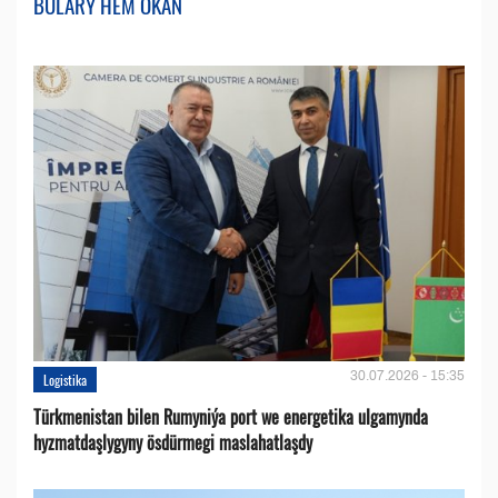
BULARY HEM OKAŇ
30.07.2026 - 15:35
Logistika
Türkmenistan bilen Rumyniýa port we energetika ulgamynda
hyzmatdaşlygyny ösdürmegi maslahatlaşdy