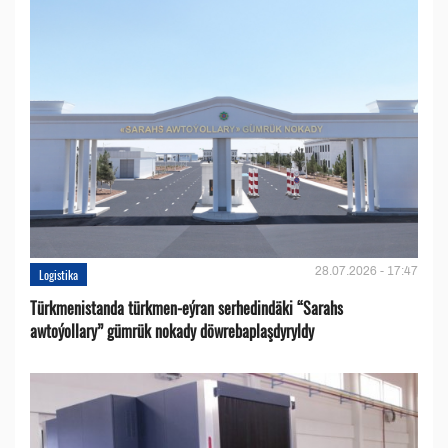
28.07.2026 - 17:47
Logistika
Türkmenistanda türkmen-eýran serhedindäki “Sarahs
awtoýollary” gümrük nokady döwrebaplaşdyryldy