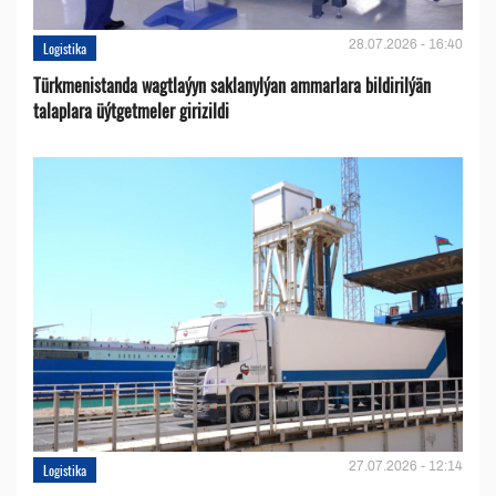
28.07.2026 - 16:40
Logistika
Türkmenistanda wagtlaýyn saklanylýan ammarlara bildirilýän
talaplara üýtgetmeler girizildi
27.07.2026 - 12:14
Logistika