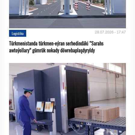
28.07.2026 - 17:47
Logistika
Türkmenistanda türkmen-eýran serhedindäki “Sarahs
awtoýollary” gümrük nokady döwrebaplaşdyryldy