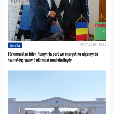
30.07.2026 - 15:35
Logistika
Türkmenistan bilen Rumyniýa port we energetika ulgamynda
hyzmatdaşlygyny ösdürmegi maslahatlaşdy