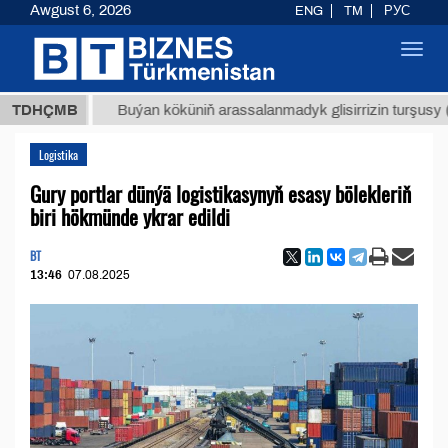
Awgust 6, 2026
ENG
TM
РУС
Toggl
navig
МТ
$12
TDHÇMB
Buýan köküniň arassalanmadyk glisirrizin turşusy (t.)
Logistika
Gury portlar dünýä logistikasynyň esasy bölekleriň
biri hökmünde ykrar edildi
BT
13:46
07.08.2025