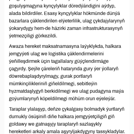
goşulyşmagyna kynçylyklar döredýändigini aýdyp,
alada bildirdiler. Esasy kynçylyklar hökmünde dünýä
bazarlara çäklendirilen elýeterlilik, ulag çykdajylarynyň
ýokarydygy hem-de häzirki zaman infrastrukturasynyň
ýetmezçiligi görkezildi.
Awaza hereket maksatnamasyna laýyklykda, halkara
jemgyýeti ulag we logistika çäklendirmelerini
ýeňilleşdirmek üçin tagallalary güýçlendirmäge
çagyrdy. Şeýle çäreleriň hatarynda gury ýer ýollaryň
döwrebaplaşdyrylmagy, gurak portlaryň
mümkinçilikleriniň giňeldilmegi, sebitleýin
hyzmatdaşlygyň berkidilmegi we ulag pudagyna maýa
goýumlarynyň köpeldilmegi möhüm orun eýeleýär.
Taraplar ylalaşyp, deňze çykalgasy bolmadyk ýurtlaryň
durnukly ösüşiniň diňe halkara jemgyýetçiligiň giň
goldawy we gatnaşyjy taraplaryň sazlaşykly
hereketleri arkaly amala aşyryljakdygyny tassykladylar.