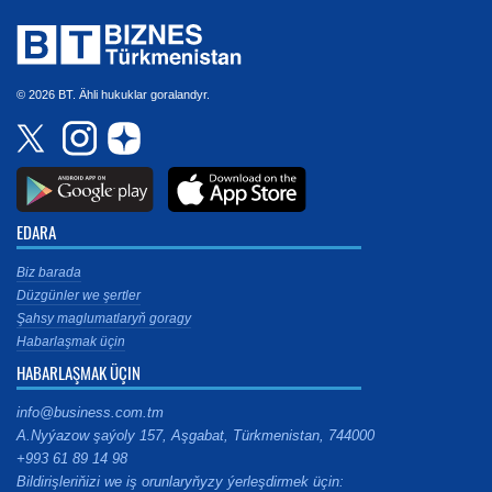
© 2026 BT. Ähli hukuklar goralandyr.
EDARA
Biz barada
Düzgünler we şertler
Şahsy maglumatlaryň goragy
Habarlaşmak üçin
HABARLAŞMAK ÜÇIN
info@business.com.tm
A.Nyýazow şaýoly 157, Aşgabat, Türkmenistan, 744000
+993 61 89 14 98
Bildirişleriňizi we iş orunlaryňyzy ýerleşdirmek üçin: