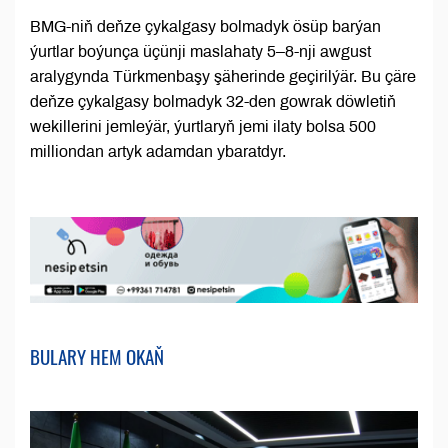
BMG-niň deňze çykalgasy bolmadyk ösüp barýan
ýurtlar boýunça üçünji maslahaty 5–8-nji awgust
aralygynda Türkmenbaşy şäherinde geçirilýär. Bu çäre
deňze çykalgasy bolmadyk 32-den gowrak döwletiň
wekillerini jemleýär, ýurtlaryň jemi ilaty bolsa 500
milliondan artyk adamdan ybaratdyr.
BULARY HEM OKAŇ