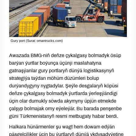
Gury port (Surat: omantrucks.com)
Awazada BMG-niň deňze çykalgasy bolmadyk ösüp
barýan ýurtlar boýunça üçünji maslahatyna
gatnaşýanlar gury portlaryň dünýä logistikasynyň
strategiýa taýdan möhüm düzümleri bolup
durýandygyny nygtadylar. Şeýle desgalaryň köpüsi
deňze çykalgasy bolmadyk ýurtlarda ýerleşýändigi
üçin olar durnukly söwda akymyny üpjün etmekde
çalşyp bolmajak orny eýeleýär. Bu barada penşenbe
güni Türkmenistanyň resmi metbugaty habar berdi.
Halkara hünärmenler şu wagt hem dowam edýän
päsgelçilikler üçin bu ýurtlaryň dünýä ykdysadyýetine