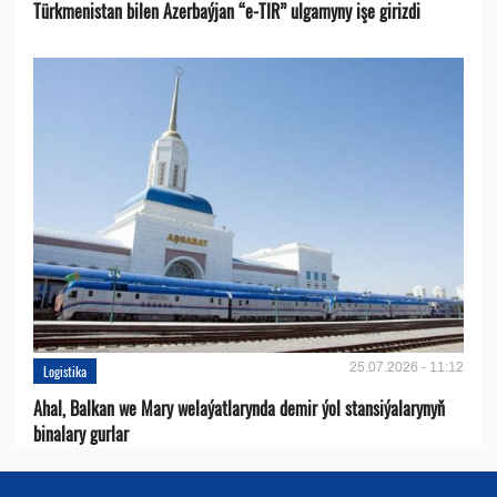
Türkmenistan bilen Azerbaýjan “e-TIR” ulgamyny işe girizdi
25.07.2026 - 11:12
Logistika
Ahal, Balkan we Mary welaýatlarynda demir ýol stansiýalarynyň
binalary gurlar