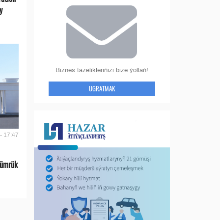
y
Biznes täzelikleriňizi bize ýollaň!
UGRATMAK
- 17:47
gümrük