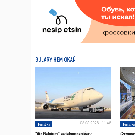
BULARY HEM OKAŇ
08.08.2026 - 11:46
Logistika
Logistika
“Air Belgium” awiakompaniýasy
Gazagys