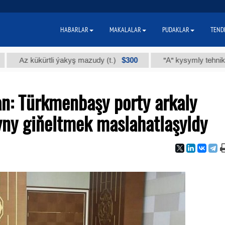
HABARLAR
MAKALALAR
PUDAKLAR
TEND
$300
 kükürtli ýakyş mazudy (t.)
"А" kysymly tehniki ýody (t
n: Türkmenbaşy porty arkaly
yny giňeltmek maslahatlaşyldy