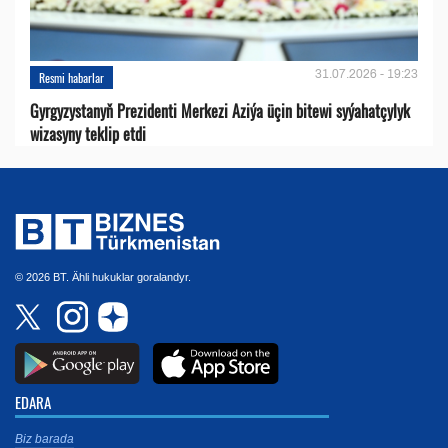
31.07.2026 - 19:23
Resmi habarlar
Gyrgyzystanyň Prezidenti Merkezi Aziýa üçin bitewi syýahatçylyk
wizasyny teklip etdi
© 2026 BT. Ähli hukuklar goralandyr.
EDARA
Biz barada