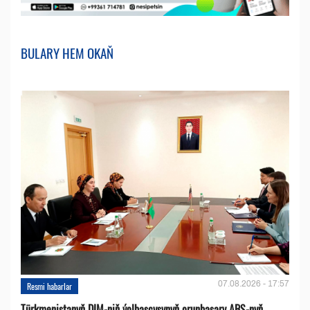
BULARY HEM OKAŇ
07.08.2026 - 17:57
Resmi habarlar
Türkmenistanyň DIM-niň ýolbaşçysynyň orunbasary ABŞ-nyň