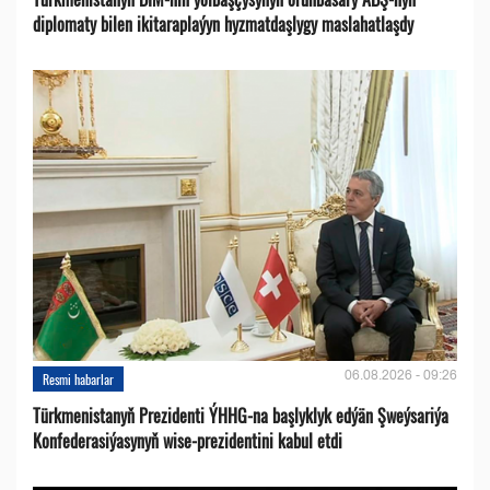
diplomaty bilen ikitaraplaýyn hyzmatdaşlygy maslahatlaşdy
06.08.2026 - 09:26
Resmi habarlar
Türkmenistanyň Prezidenti ÝHHG-na başlyklyk edýän Şweýsariýa
Konfederasiýasynyň wise-prezidentini kabul etdi