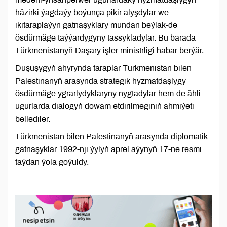
häzirki ýagdaýy boýunça pikir alyşdylar we
ikitaraplaýyn gatnaşyklary mundan beýläk-de
ösdürmäge taýýardygyny tassykladylar. Bu barada
Türkmenistanyň Daşary işler ministrligi habar berýär.
Duşuşygyň ahyrynda taraplar Türkmenistan bilen
Palestinanyň arasynda strategik hyzmatdaşlygy
ösdürmäge ygrarlydyklaryny nygtadylar hem-de ähli
ugurlarda dialogyň dowam etdirilmeginiň ähmiýeti
bellediler.
Türkmenistan bilen Palestinanyň arasynda diplomatik
gatnaşyklar 1992-nji ýylyň aprel aýynyň 17-ne resmi
taýdan ýola goýuldy.