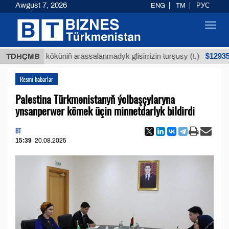
Awgust 7, 2026
ENG
TM
РУС
Toggl
navig
$12935,18
uýan köküniň arassalanmadyk glisirrizin turşusy (t.)
TDHÇMB
Resmi habarlar
Palestina Türkmenistanyň ýolbaşçylaryna
ynsanperwer kömek üçin minnetdarlyk bildirdi
BT
15:39
20.08.2025