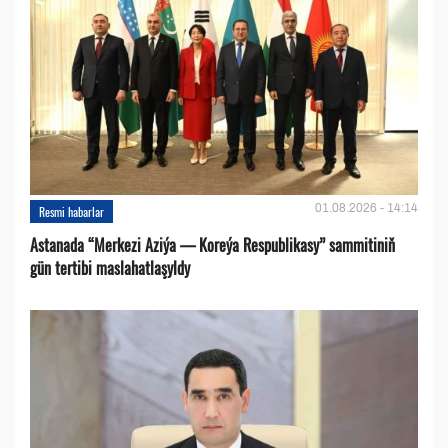
01.08.2026 - 14:14
Resmi habarlar
Astanada “Merkezi Aziýa — Koreýa Respublikasy” sammitiniň
gün tertibi maslahatlaşyldy