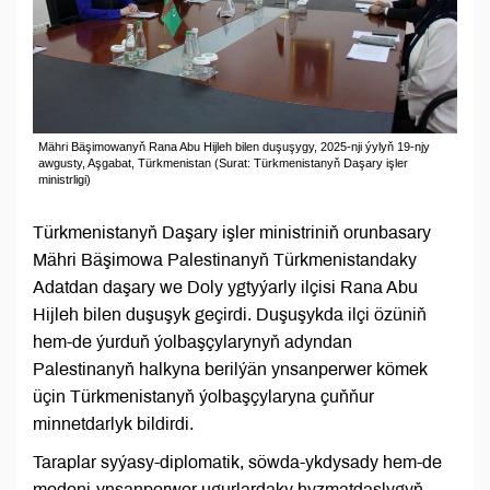
Mähri Bäşimowanyň Rana Abu Hijleh bilen duşuşygy, 2025-nji ýylyň 19-njy
awgusty, Aşgabat, Türkmenistan (Surat: Türkmenistanyň Daşary işler
ministrligi)
Türkmenistanyň Daşary işler ministriniň orunbasary
Mähri Bäşimowa Palestinanyň Türkmenistandaky
Adatdan daşary we Doly ygtyýarly ilçisi Rana Abu
Hijleh bilen duşuşyk geçirdi. Duşuşykda ilçi özüniň
hem-de ýurduň ýolbaşçylarynyň adyndan
Palestinanyň halkyna berilýän ynsanperwer kömek
üçin Türkmenistanyň ýolbaşçylaryna çuňňur
minnetdarlyk bildirdi.
Taraplar syýasy-diplomatik, söwda-ykdysady hem-de
medeni-ynsanperwer ugurlardaky hyzmatdaşlygyň