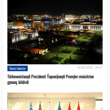
02.08.2026 - 16:57
Resmi habarlar
Türkmenistanyň Prezidenti Ýaponiýanyň Premýer-ministrine
gynanç bildirdi