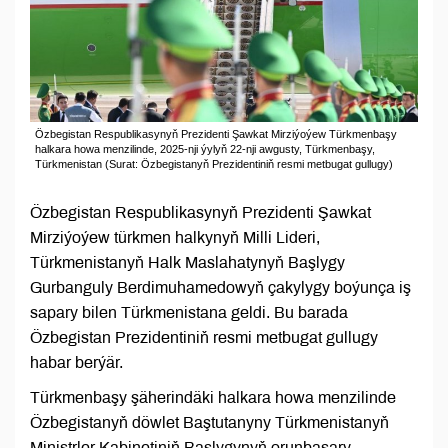
Özbegistan Respublikasynyň Prezidenti Şawkat Mirziýoýew Türkmenbaşy
halkara howa menzilinde, 2025-nji ýylyň 22-nji awgusty, Türkmenbaşy,
Türkmenistan (Surat: Özbegistanyň Prezidentiniň resmi metbugat gullugy)
Özbegistan Respublikasynyň Prezidenti Şawkat
Mirziýoýew türkmen halkynyň Milli Lideri,
Türkmenistanyň Halk Maslahatynyň Başlygy
Gurbanguly Berdimuhamedowyň çakylygy boýunça iş
sapary bilen Türkmenistana geldi. Bu barada
Özbegistan Prezidentiniň resmi metbugat gullugy
habar berýär.
Türkmenbaşy şäherindäki halkara howa menzilinde
Özbegistanyň döwlet Baştutanyny Türkmenistanyň
Ministrler Kabinetiniň Başlygynyň orunbasary