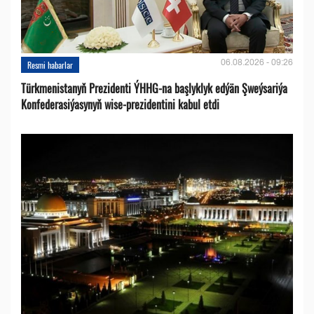
06.08.2026 - 09:26
Resmi habarlar
Türkmenistanyň Prezidenti ÝHHG-na başlyklyk edýän Şweýsariýa
Konfederasiýasynyň wise-prezidentini kabul etdi