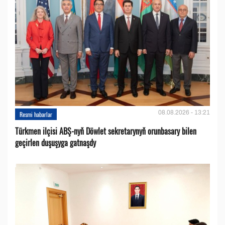
08.08.2026 - 13:21
Resmi habarlar
Türkmen ilçisi ABŞ-nyň Döwlet sekretarynyň orunbasary bilen
geçirlen duşuşyga gatnaşdy