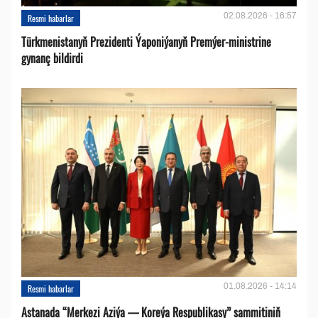
02.08.2026 - 16:57
Resmi habarlar
Türkmenistanyň Prezidenti Ýaponiýanyň Premýer-ministrine
gynanç bildirdi
01.08.2026 - 14:14
Resmi habarlar
Astanada “Merkezi Aziýa — Koreýa Respublikasy” sammitiniň