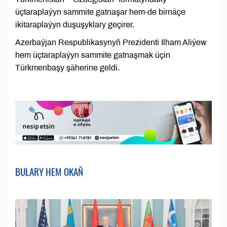
üçtaraplaýyn sammite gatnaşar hem-de birnäçe
ikitaraplaýyn duşuşyklary geçirer.
Azerbaýjan Respublikasynyň Prezidenti Ilham Aliýew
hem üçtaraplaýyn sammite gatnaşmak üçin
Türkmenbaşy şäherine geldi.
BULARY HEM OKAŇ