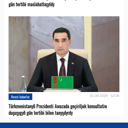
gün tertibi maslahatlaşyldy
01.08.2026 - 12:04
Resmi habarlar
Türkmenistanyň Prezidenti Awazada geçiriljek konsultatiw
duşuşygyň gün tertibi bilen tanyşdyrdy