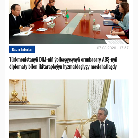
07.08.2026 - 17:57
Resmi habarlar
Türkmenistanyň DIM-niň ýolbaşçysynyň orunbasary ABŞ-nyň
diplomaty bilen ikitaraplaýyn hyzmatdaşlygy maslahatlaşdy