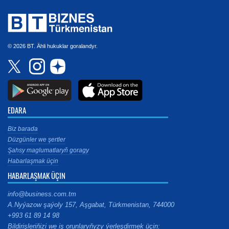
© 2026 BT. Ähli hukuklar goralandyr.
EDARA
Biz barada
Düzgünler we şertler
Şahsy maglumatlaryň goragy
Habarlaşmak üçin
HABARLAŞMAK ÜÇIN
info@business.com.tm
A.Nyýazow şaýoly 157, Aşgabat, Türkmenistan, 744000
+993 61 89 14 98
Bildirişleriňizi we iş orunlaryňyzy ýerleşdirmek üçin: