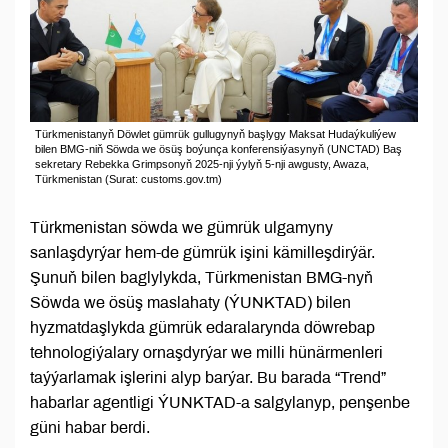
Türkmenistanyň Döwlet gümrük gullugynyň başlygy Maksat Hudaýkuliýew
bilen BMG-niň Söwda we ösüş boýunça konferensiýasynyň (UNCTAD) Baş
sekretary Rebekka Grimpsonyň 2025-nji ýylyň 5-nji awgusty, Awaza,
Türkmenistan (Surat: customs.gov.tm)
Türkmenistan söwda we gümrük ulgamyny
sanlaşdyrýar hem-de gümrük işini kämilleşdirýär.
Şunuň bilen baglylykda, Türkmenistan BMG-nyň
Söwda we ösüş maslahaty (ÝUNKTAD) bilen
hyzmatdaşlykda gümrük edaralarynda döwrebap
tehnologiýalary ornaşdyrýar we milli hünärmenleri
taýýarlamak işlerini alyp barýar. Bu barada “Trend”
habarlar agentligi ÝUNKTAD-a salgylanyp, penşenbe
güni habar berdi.