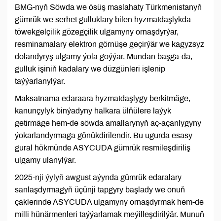
BMG-nyň Söwda we ösüş maslahaty Türkmenistanyň
gümrük we serhet gulluklary bilen hyzmatdaşlykda
töwekgelçilik gözegçilik ulgamyny ornaşdyrýar,
resminamalary elektron görnüşe geçirýär we kagyzsyz
dolandyryş ulgamy ýola goýýar. Mundan başga-da,
gulluk işiniň kadalary we düzgünleri işlenip
taýýarlanylýar.
Maksatnama edaraara hyzmatdaşlygy berkitmäge,
kanunçylyk binýadyny halkara ülňülere laýyk
getirmäge hem-de söwda amallarynyň aç-açanlygyny
ýokarlandyrmaga gönükdirilendir. Bu ugurda esasy
gural hökmünde ASYCUDA gümrük resmileşdiriliş
ulgamy ulanylýar.
2025-nji ýylyň awgust aýynda gümrük edaralary
sanlaşdyrmagyň üçünji tapgyry başlady we onuň
çäklerinde ASYCUDA ulgamyny ornaşdyrmak hem-de
milli hünärmenleri taýýarlamak meýilleşdirilýär. Munuň