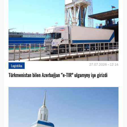
27.07.2026 - 12:14
Logistika
Türkmenistan bilen Azerbaýjan “e-TIR” ulgamyny işe girizdi