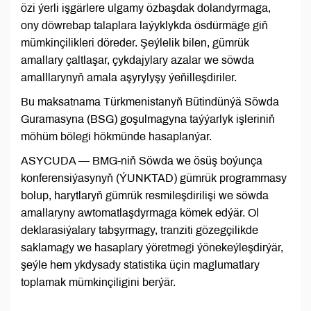
özi ýerli işgärlere ulgamy özbaşdak dolandyrmaga,
ony döwrebap talaplara laýyklykda ösdürmäge giň
mümkinçilikleri döreder. Şeýlelik bilen, gümrük
amallary çaltlaşar, çykdajylary azalar we söwda
amalllarynyň amala aşyrylyşy ýeňilleşdiriler.
Bu maksatnama Türkmenistanyň Bütindünýä Söwda
Guramasyna (BSG) goşulmagyna taýýarlyk işleriniň
möhüm bölegi hökmünde hasaplanýar.
ASYCUDA — BMG-niň Söwda we ösüş boýunça
konferensiýasynyň (ÝUNKTAD) gümrük programmasy
bolup, harytlaryň gümrük resmileşdirilişi we söwda
amallaryny awtomatlaşdyrmaga kömek edýär. Ol
deklarasiýalary tabşyrmagy, tranziti gözegçilikde
saklamagy we hasaplary ýöretmegi ýönekeýleşdirýär,
şeýle hem ykdysady statistika üçin maglumatlary
toplamak mümkinçiligini berýär.