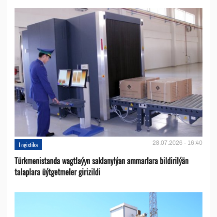
28.07.2026 - 16:40
Logistika
Türkmenistanda wagtlaýyn saklanylýan ammarlara bildirilýän
talaplara üýtgetmeler girizildi