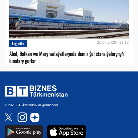
25.07.2026 - 11:12
Logistika
Ahal, Balkan we Mary welaýatlarynda demir ýol stansiýalarynyň
binalary gurlar
© 2026 BT. Ähli hukuklar goralandyr.