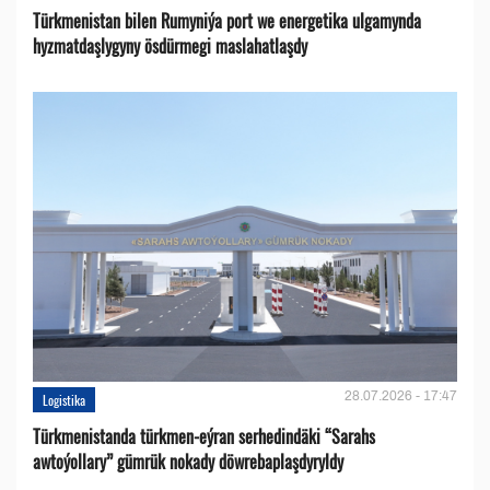
Türkmenistan bilen Rumyniýa port we energetika ulgamynda
hyzmatdaşlygyny ösdürmegi maslahatlaşdy
28.07.2026 - 17:47
Logistika
Türkmenistanda türkmen-eýran serhedindäki “Sarahs
awtoýollary” gümrük nokady döwrebaplaşdyryldy