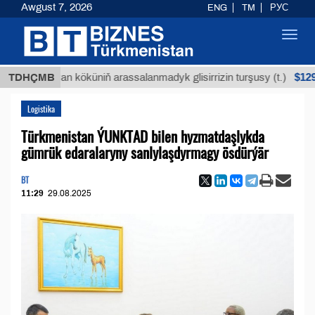
Awgust 7, 2026
ENG
TM
РУС
Toggl
navig
$12935,18
Buýan köküniň arassalanmadyk glisirrizin turşusy (t.)
TDHÇMB
Logistika
Türkmenistan ÝUNKTAD bilen hyzmatdaşlykda
gümrük edaralaryny sanlylaşdyrmagy ösdürýär
BT
11:29
29.08.2025