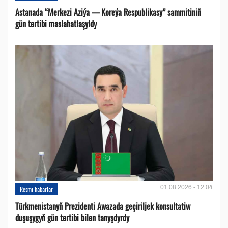
Astanada “Merkezi Aziýa — Koreýa Respublikasy” sammitiniň
gün tertibi maslahatlaşyldy
01.08.2026 - 12:04
Resmi habarlar
Türkmenistanyň Prezidenti Awazada geçiriljek konsultatiw
duşuşygyň gün tertibi bilen tanyşdyrdy