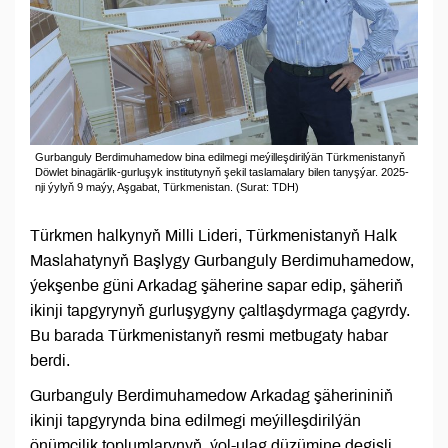
Gurbanguly Berdimuhamedow bina edilmegi meýilleşdirilýän Türkmenistanyň
Döwlet binagärlik-gurluşyk institutynyň şekil taslamalary bilen tanyşýar. 2025-
nji ýylyň 9 maýy, Aşgabat, Тürkmenistan. (Surat: TDH)
Türkmen halkynyň Milli Lideri, Türkmenistanyň Halk
Maslahatynyň Başlygy Gurbanguly Berdimuhamedow,
ýekşenbe güni Arkadag şäherine sapar edip, şäheriň
ikinji tapgyrynyň gurluşygyny çaltlaşdyrmaga çagyrdy.
Bu barada Türkmenistanyň resmi metbugaty habar
berdi.
Gurbanguly Berdimuhamedow Arkadag şäherininiň
ikinji tapgyrynda bina edilmegi meýilleşdirilýän
önümçilik toplumlarynyň, ýol-ulag düzümine degişli