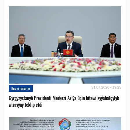
31.07.2026 - 19:23
Resmi habarlar
Gyrgyzystanyň Prezidenti Merkezi Aziýa üçin bitewi syýahatçylyk
wizasyny teklip etdi