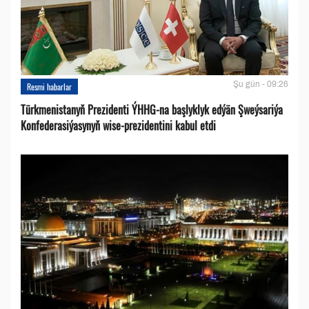
Şu gün - 09:26
Resmi habarlar
Türkmenistanyň Prezidenti ÝHHG-na başlyklyk edýän Şweýsariýa
Konfederasiýasynyň wise-prezidentini kabul etdi