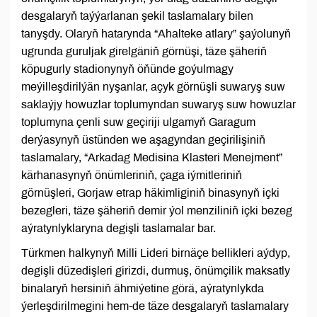
desgalaryň taýýarlanan şekil taslamalary bilen
tanyşdy. Olaryň hatarynda “Ahalteke atlary” şaýolunyň
ugrunda guruljak girelgäniň görnüşi, täze şäheriň
köpugurly stadionynyň öňünde goýulmagy
meýilleşdirilýän nyşanlar, açyk görnüşli suwaryş suw
saklaýjy howuzlar toplumyndan suwaryş suw howuzlar
toplumyna çenli suw geçiriji ulgamyň Garagum
derýasynyň üstünden we aşagyndan geçirilişiniň
taslamalary, “Arkadag Medisina Klasteri Menejment”
kärhanasynyň önümleriniň, çaga iýmitleriniň
görnüşleri, Gorjaw etrap häkimliginiň binasynyň içki
bezegleri, täze şäheriň demir ýol menziliniň içki bezeg
aýratynlyklaryna degişli taslamalar bar.
Türkmen halkynyň Milli Lideri birnäçe bellikleri aýdyp,
degişli düzedişleri girizdi, durmuş, önümçilik maksatly
binalaryň hersiniň ähmiýetine görä, aýratynlykda
ýerleşdirilmegini hem-de täze desgalaryň taslamalary