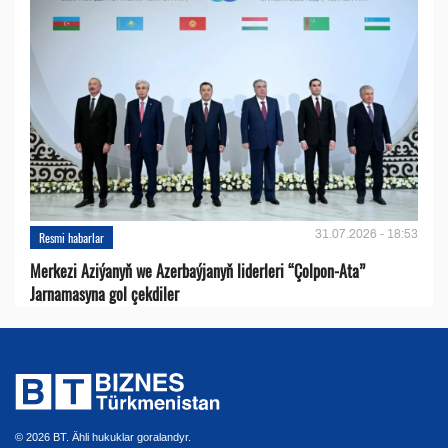
31.07.2026 - 18:53
Resmi habarlar
Merkezi Aziýanyň we Azerbaýjanyň liderleri “Çolpon-Ata”
Jarnamasyna gol çekdiler
© 2026 BT. Ähli hukuklar goralandyr.