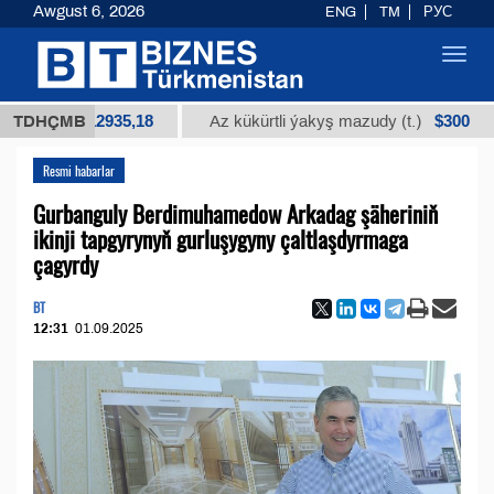
Awgust 6, 2026
ENG
TM
РУС
Toggl
navig
$12935,18
$300
.)
TDHÇMB
Az kükürtli ýakyş mazudy (t.)
"А"
Resmi habarlar
Gurbanguly Berdimuhamedow Arkadag şäheriniň
ikinji tapgyrynyň gurluşygyny çaltlaşdyrmaga
çagyrdy
BT
12:31
01.09.2025