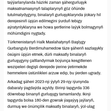
taýýarlanylanda häzirki zaman şähergurluşyk
maksatnamasynyň talaplarynyň göz öňünde
tutulmalydygyny, binalaryň gurluşyklarynda ýokary hil
derejesiniň üpjün edilmegini ýurduň tebigy
aýratynlyklaryna we howa şertlerine laýyk bolmagynyň
möhümdigini nygtady.
Türkmenistanyň Halk Maslahatynyň Başlygy
Gurbanguly Berdimuhamedow täze şäheriň sazlaşykly
ösüşini üpjün etmek, dürli maksatly binalaryň
gurluşygyny çaltlandyrmak boýunça kesgitlenen
wezipeleri degişli derejede ýerine ýetirmekde
hemmelere üstünlikleri arzuw edip, bu ýerden ugrady.
Arkadag şäheri 2023-nji ýylyň 29-njy iýunynda
dabaraly ýagdaýda açyldy. Birinji tapgyrda 336
döwrebap binanyň gurluşygy tamamlandy. Ikinji
tapgyrda bolsa 180-den gowrak ýaşaýyş jaýlaryň,
durmuş we önümçilik maksatly binalaryň, ýol-ulag