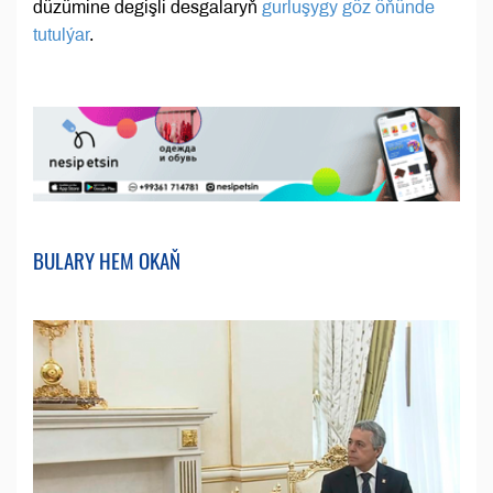
düzümine degişli desgalaryň
gurluşygy göz öňünde
tutulýar
.
BULARY HEM OKAŇ