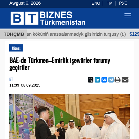
Awgust 9, 2026
ENG
TM
РУС
Toggl
navig
$12935,18
Buýan köküniň arassalanmadyk glisirrizin turşusy (t.)
TDHÇMB
Biznes
BAE-de Türkmen–Emirlik işewürler forumy
geçiriler
BT
11:39
08.09.2025