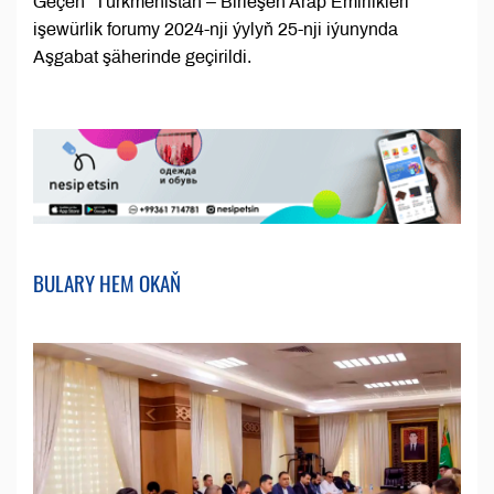
Geçen “Türkmenistan – Birleşen Arap Emirlikleri”
işewürlik forumy 2024-nji ýylyň 25-nji iýunynda
Aşgabat şäherinde geçirildi.
BULARY HEM OKAŇ