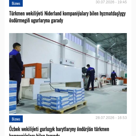
30.07.2026 - 19:45
Biznes
Türkmen wekiliýeti Niderland kompaniýalary bilen hyzmatdaşlygy
ösdürmegiň ugurlaryna garady
28.07.2026 - 16:53
Biznes
Özbek wekiliýeti gurluşyk harytlaryny öndürýän türkmen