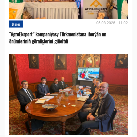
05.08.2026 - 11:02
Biznes
“AgroEksport” kompaniýasy Türkmenistana iberýän un
önümleriniň görnüşlerini giňeltdi