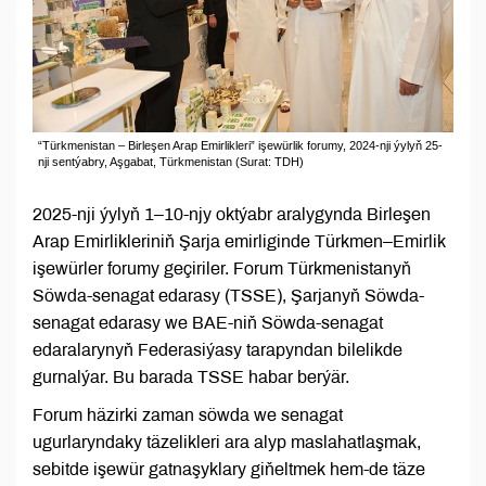
“Türkmenistan – Birleşen Arap Emirlikleri” işewürlik forumy, 2024-nji ýylyň 25-
nji sentýabry, Aşgabat, Türkmenistan (Surat: TDH)
2025-nji ýylyň 1–10-njy oktýabr aralygynda Birleşen
Arap Emirlikleriniň Şarja emirliginde Türkmen–Emirlik
işewürler forumy geçiriler. Forum Türkmenistanyň
Söwda-senagat edarasy (TSSE), Şarjanyň Söwda-
senagat edarasy we BAE-niň Söwda-senagat
edaralarynyň Federasiýasy tarapyndan bilelikde
gurnalýar. Bu barada TSSE habar berýär.
Forum häzirki zaman söwda we senagat
ugurlaryndaky täzelikleri ara alyp maslahatlaşmak,
sebitde işewür gatnaşyklary giňeltmek hem-de täze