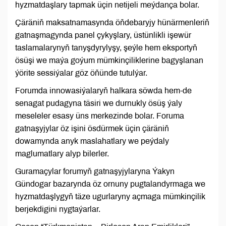
hyzmatdaşlary tapmak üçin netijeli meýdança bolar.
Çäräniň maksatnamasynda öňdebaryjy hünärmenleriň
gatnaşmagynda panel çykyşlary, üstünlikli işewür
taslamalarynyň tanyşdyrylyşy, şeýle hem eksportyň
ösüşi we maýa goýum mümkinçiliklerine bagyşlanan
ýörite sessiýalar göz öňünde tutulýar.
Forumda innowasiýalaryň halkara söwda hem-de
senagat pudagyna täsiri we durnukly ösüş ýaly
meseleler esasy üns merkezinde bolar. Foruma
gatnaşyjylar öz işini ösdürmek üçin çäräniň
dowamynda anyk maslahatlary we peýdaly
maglumatlary alyp bilerler.
Guramaçylar forumyň gatnaşyjylaryna Ýakyn
Gündogar bazarynda öz ornuny pugtalandyrmaga we
hyzmatdaşlygyň täze ugurlaryny açmaga mümkinçilik
berjekdigini nygtaýarlar.