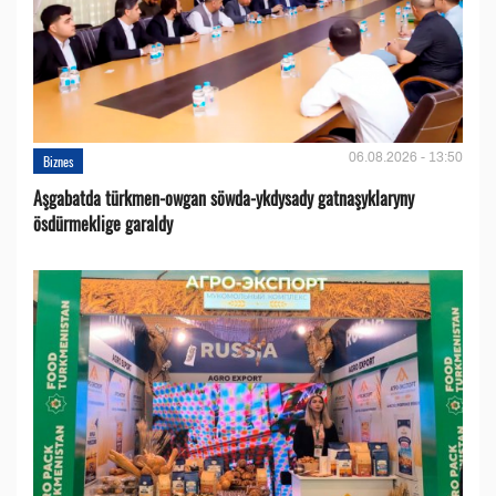
06.08.2026 - 13:50
Biznes
Aşgabatda türkmen-owgan söwda-ykdysady gatnaşyklaryny
ösdürmeklige garaldy