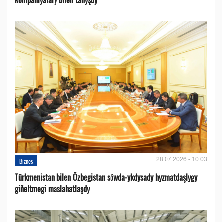
kompaniýalary bilen tanyşdy
28.07.2026 - 10:03
Biznes
Türkmenistan bilen Özbegistan söwda-ykdysady hyzmatdaşlygy
giňeltmegi maslahatlaşdy