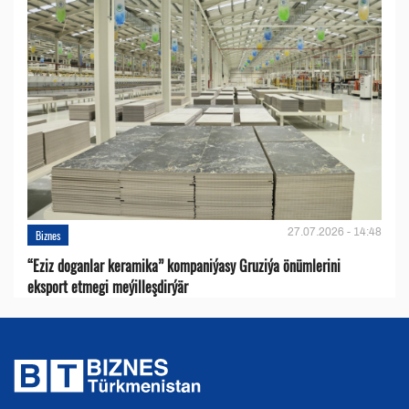
27.07.2026 - 14:48
Biznes
“Eziz doganlar keramika” kompaniýasy Gruziýa önümlerini
eksport etmegi meýilleşdirýär