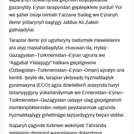
gazanyldy. Eýran tarapyndan gepleşiklere ýurduň Ýol
we şäher ösüşi ministri Farzane Sadeg we Eýranyň
demir ýollarynyň başlygy Jabbar Ali Zakeri
gatnaşdylar.
Taraplar demir ýol ugurlaryny ösdürmek meselelerini
ara alyp maslahatlaşdylar. Hususan-da, Hytaý–
Gazagystan–Türkmenistan–Eýran ugruna we
“Aşgabat Ylalaşygy” halkara geçelgesine
(Özbegistan–Türkmenistan–Eýran–Oman) aýratyn üns
berildi. Şeýle-de, taraplar ykdysady hyzmatdaşlyk
guramasyna (ECO) agza döwletleriň arasynda haryt
dolanyşygyny ýokarlandyrmak we Ermenistan–Eýran–
Türkmenistan–Gazagystan üstaşyr ulag geçelgesiniň
mümkinçiliklerinden netijeli peýdalanmak ugrunda
hyzmatdaşlygy giňeltmäge taýýardygyny beýan etdiler.
Saparyň çäginde türkmen wekiliýeti Tähranda
ýerleşýän demirýol wagonlaryny dolandyryş