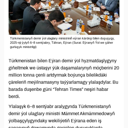
Türkmenistanyň demir ýol ulaglary ministriniň eýran kärdeşi bilen duşuşygy,
2025-nji ýylyň 6–8 sentýabry, Tähran, Eýran (Surat: Eýranyň Ýol we şäher
gurluşyk ministrligi)
Türkmenistan bilen Eýran demir ýol hyzmatdaşlygyny
giňeltmek we üstaşyr ýük daşamalarynyň möçberini 20
million tonna çenli artdyrmak boýunça bilelikdäki
çäreleriň meýilnamasyny taýýarlamagy ylalaşdylar. Bu
barada duşenbe güni “Tehran Times” neşiri habar
berdi.
Ylalaşyk 6–8 sentýabr aralygynda Türkmenistanyň
demir ýol ulaglary ministri Mämmet Akmämmedowyň
ýolbaşçylygyndaky wekiliýetiň Eýrana eden iş
saparynyň dowamynda geçirilen duşuşyklarda