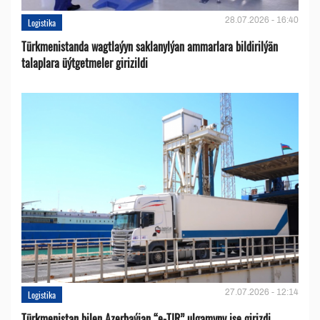
28.07.2026 - 16:40
Logistika
Türkmenistanda wagtlaýyn saklanylýan ammarlara bildirilýän
talaplara üýtgetmeler girizildi
27.07.2026 - 12:14
Logistika
Türkmenistan bilen Azerbaýjan “e-TIR” ulgamyny işe girizdi