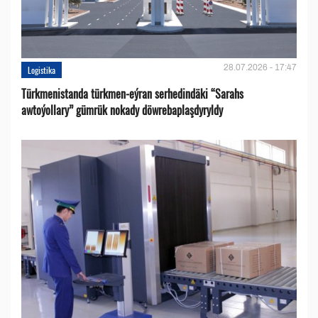
28.07.2026 - 17:47
Logistika
Türkmenistanda türkmen-eýran serhedindäki “Sarahs
awtoýollary” gümrük nokady döwrebaplaşdyryldy