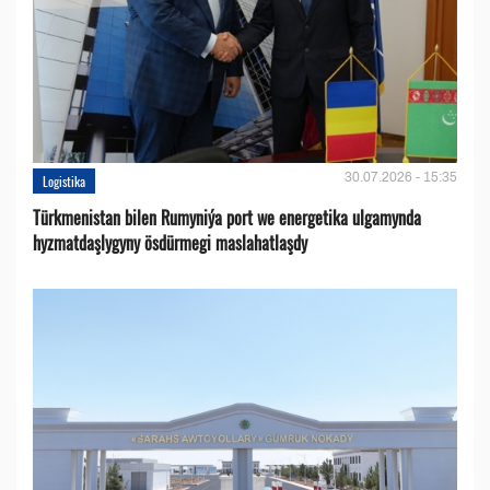
30.07.2026 - 15:35
Logistika
Türkmenistan bilen Rumyniýa port we energetika ulgamynda
hyzmatdaşlygyny ösdürmegi maslahatlaşdy