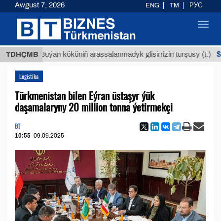
Awgust 7, 2026
ENG
TM
РУС
Toggl
navig
$12935,1
TDHÇMB
Buýan köküniň arassalanmadyk glisirrizin turşusy (t.)
Logistika
Türkmenistan bilen Eýran üstaşyr ýük
daşamalaryny 20 million tonna ýetirmekçi
BT
10:55
09.09.2025