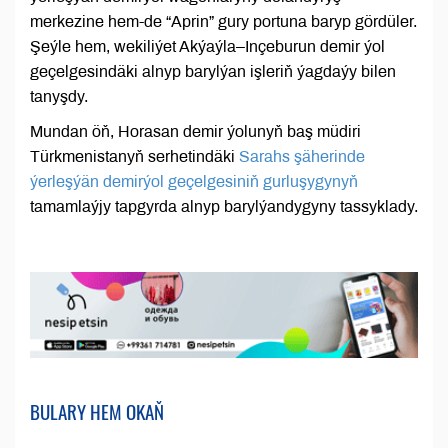
merkezine hem-de “Aprin” gury portuna baryp gördüler.
Şeýle hem, wekiliýet Akýaýla–Inçeburun demir ýol
geçelgesindäki alnyp barylýan işleriň ýagdaýy bilen
tanyşdy.
Mundan öň, Horasan demir ýolunyň baş müdiri
Türkmenistanyň serhetindäki
Sarahs şäherinde
ýerleşýän demirýol geçelgesiniň gurluşygynyň
tamamlaýjy tapgyrda alnyp barylýandygyny tassyklady.
BULARY HEM OKAŇ