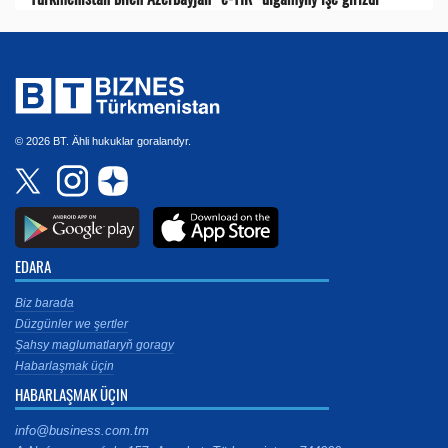
© 2026 BT. Ähli hukuklar goralandyr.
EDARA
Biz barada
Düzgünler we şertler
Şahsy maglumatlaryň goragy
Habarlaşmak üçin
HABARLAŞMAK ÜÇIN
info@business.com.tm