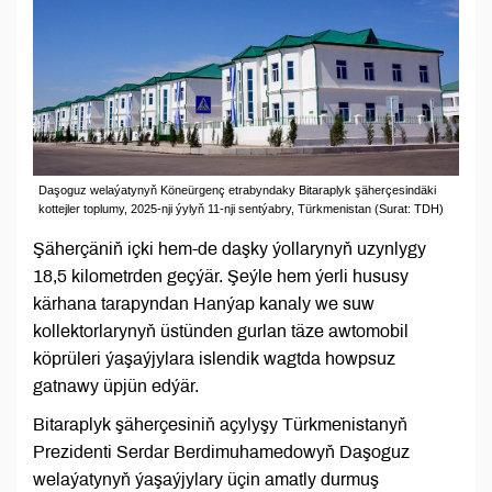
Daşoguz welaýatynyň Köneürgenç etrabyndaky Bitaraplyk şäherçesindäki
kottejler toplumy, 2025-nji ýylyň 11‑nji sentýabry, Türkmenistan (Surat: TDH)
Şäherçäniň içki hem-de daşky ýollarynyň uzynlygy
18,5 kilometrden geçýär. Şeýle hem ýerli hususy
kärhana tarapyndan Hanýap kanaly we suw
kollektorlarynyň üstünden gurlan täze awtomobil
köprüleri ýaşaýjylara islendik wagtda howpsuz
gatnawy üpjün edýär.
Bitaraplyk şäherçesiniň açylyşy Türkmenistanyň
Prezidenti Serdar Berdimuhamedowyň Daşoguz
welaýatynyň ýaşaýjylary üçin amatly durmuş