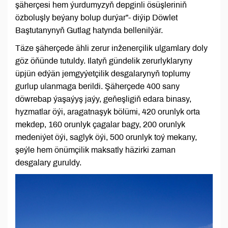
şäherçesi hem ýurdumyzyň depginli ösüşleriniň
özboluşly beýany bolup durýar”- diýip Döwlet
Baştutanynyň Gutlag hatynda bellenilýär.
Täze şäherçede ähli zerur inženerçilik ulgamlary doly
göz öňünde tutuldy. Ilatyň gündelik zerurlyklaryny
üpjün edýän jemgyýetçilik desgalarynyň toplumy
gurlup ulanmaga berildi. Şäherçede 400 sany
döwrebap ýaşaýyş jaýy, geňeşligiň edara binasy,
hyzmatlar öýi, aragatnaşyk bölümi, 420 orunlyk orta
mekdep, 160 orunlyk çagalar bagy, 200 orunlyk
medeniýet öýi, saglyk öýi, 500 orunlyk toý mekany,
şeýle hem önümçilik maksatly häzirki zaman
desgalary guruldy.