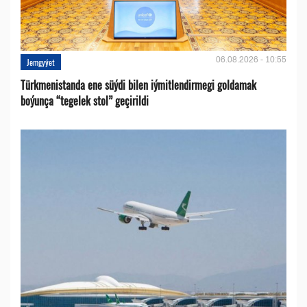
06.08.2026 - 10:55
Jemgyýet
Türkmenistanda ene süýdi bilen iýmitlendirmegi goldamak
boýunça “tegelek stol” geçirildi