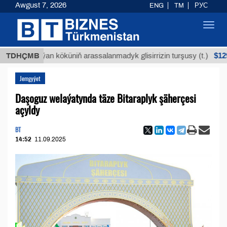
Awgust 7, 2026
ENG
TM
РУС
Toggl
navig
$12935,18
Buýan köküniň arassalanmadyk glisirrizin turşusy (t.)
TDHÇMB
Jemgyýet
Daşoguz welaýatynda täze Bitaraplyk şäherçesi
açyldy
BT
14:52
11.09.2025