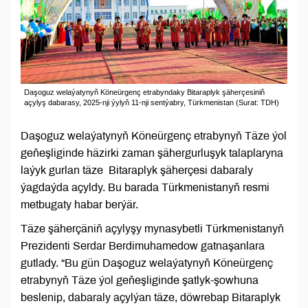
Daşoguz welaýatynyň Köneürgenç etrabyndaky Bitaraplyk şäherçesiniň
açylyş dabarasy, 2025-nji ýylyň 11‑nji sentýabry, Türkmenistan (Surat: TDH)
Daşoguz welaýatynyň Köneürgenç etrabynyň Täze ýol
geňeşliginde häzirki zaman şähergurluşyk talaplaryna
laýyk gurlan täze Bitaraplyk şäherçesi dabaraly
ýagdaýda açyldy. Bu barada Türkmenistanyň resmi
metbugaty habar berýär.
Täze şäherçäniň açylyşy mynasybetli Türkmenistanyň
Prezidenti Serdar Berdimuhamedow gatnaşanlara
gutlady. “Bu gün Daşoguz welaýatynyň Köneürgenç
etrabynyň Täze ýol geňeşliginde şatlyk-şowhuna
beslenip, dabaraly açylýan täze, döwrebap Bitaraplyk