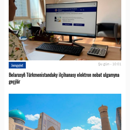
Şu gün - 10:01
Jemgyýet
Belarusyň Türkmenistandaky ilçihanasy elektron nobat ulgamyna
geçýär