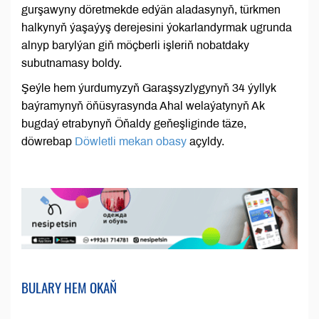
gurşawyny döretmekde edýän aladasynyň, türkmen
halkynyň ýaşaýyş derejesini ýokarlandyrmak ugrunda
alnyp barylýan giň möçberli işleriň nobatdaky
subutnamasy boldy.
Şeýle hem ýurdumyzyň Garaşsyzlygynyň 34 ýyllyk
baýramynyň öňüsyrasynda Ahal welaýatynyň Ak
bugdaý etrabynyň Öňaldy geňeşliginde täze,
döwrebap
Döwletli mekan obasy
açyldy.
BULARY HEM OKAŇ