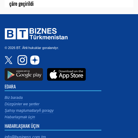
çäre geçirildi
© 2026 BT. Ähli hukuklar goralandyr.
EDARA
Biz barada
Düzgünler we şertler
Şahsy maglumatlaryň goragy
Habarlaşmak üçin
HABARLAŞMAK ÜÇIN
info@business.com.tm