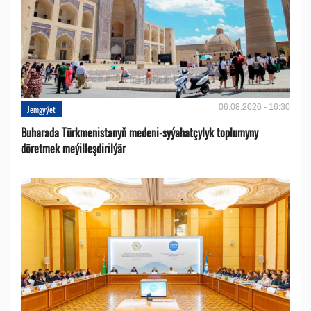
06.08.2026 - 16:30
Jemgyýet
Buharada Türkmenistanyň medeni-syýahatçylyk toplumyny
döretmek meýilleşdirilýär