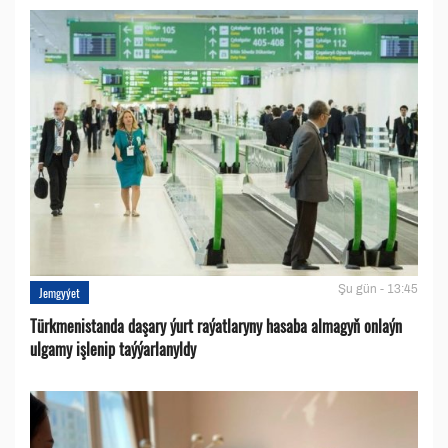
Şu gün - 13:45
Jemgyýet
Türkmenistanda daşary ýurt raýatlaryny hasaba almagyň onlaýn
ulgamy işlenip taýýarlanyldy