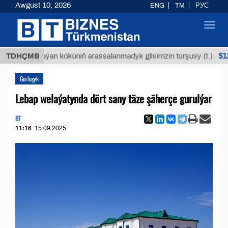
Awgust 10, 2026
ENG
TM
РУС
Toggl
navig
$12935,18
TDHÇMB
Buýan köküniň arassalanmadyk glisirrizin turşusy (t.)
Gurluşyk
Lebap welaýatynda dört sany täze şäherçe gurulýar
BT
11:16
15.09.2025