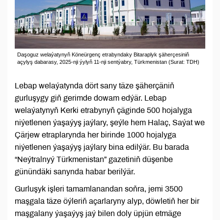
Daşoguz welaýatynyň Köneürgenç etrabyndaky Bitaraplyk şäherçesiniň
açylyş dabarasy, 2025-nji ýylyň 11‑nji sentýabry, Türkmenistan (Surat: TDH)
Lebap welaýatynda dört sany täze şäherçäniň
gurluşygy giň gerimde dowam edýär. Lebap
welaýatynyň Kerki etrabynyň çäginde 500 hojalyga
niýetlenen ýaşaýyş jaýlary, şeýle hem Halaç, Saýat we
Çärjew etraplarynda her birinde 1000 hojalyga
niýetlenen ýaşaýyş jaýlary bina edilýär. Bu barada
“Neýtralnyý Türkmenistan” gazetiniň düşenbe
günündäki sanynda habar berilýär.
Gurluşyk işleri tamamlanandan soňra, jemi 3500
maşgala täze öýleriň açarlaryny alyp, döwletiň her bir
maşgalany ýaşaýyş jaý bilen doly üpjün etmäge