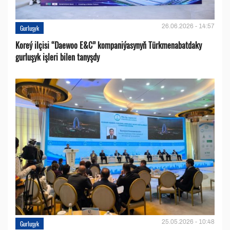
26.06.2026 - 14:57
Gurluşyk
Koreý ilçisi “Daewoo E&C” kompaniýasynyň Türkmenabatdaky
gurluşyk işleri bilen tanyşdy
25.05.2026 - 10:48
Gurluşyk