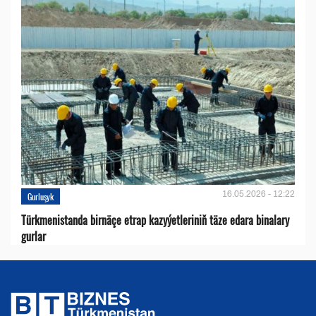
16.05.2026 - 12:22
Gurluşyk
Türkmenistanda birnäçe etrap kazyýetleriniň täze edara binalary
gurlar