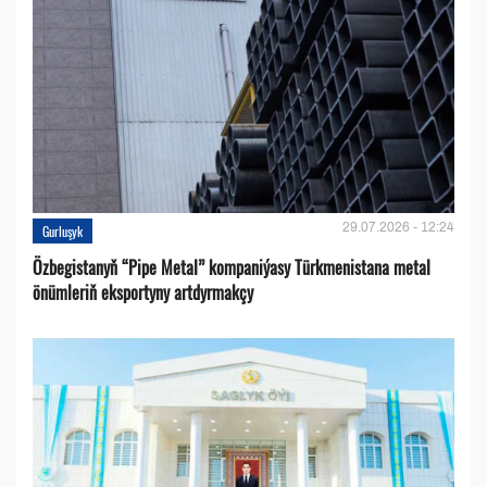
29.07.2026 - 12:24
Gurluşyk
Özbegistanyň “Pipe Metal” kompaniýasy Türkmenistana metal
önümleriň eksportyny artdyrmakçy