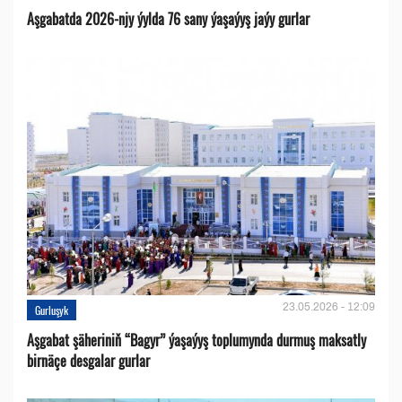
Aşgabatda 2026-njy ýylda 76 sany ýaşaýyş jaýy gurlar
23.05.2026 - 12:09
Gurluşyk
Aşgabat şäheriniň “Bagyr” ýaşaýyş toplumynda durmuş maksatly
birnäçe desgalar gurlar