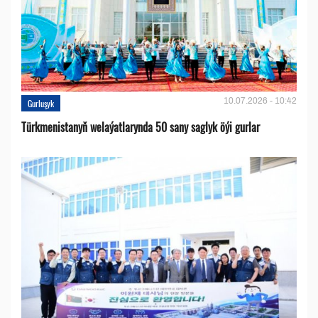
10.07.2026 - 10:42
Gurluşyk
Türkmenistanyň welaýatlarynda 50 sany saglyk öýi gurlar