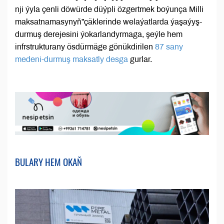
nji ýyla çenli döwürde düýpli özgertmek boýunça Milli
maksatnamasynyň”çäklerinde welaýatlarda ýaşaýyş-
durmuş derejesini ýokarlandyrmaga, şeýle hem
infrstrukturany ösdürmäge gönükdirilen
87 sany
medeni-durmuş maksatly desga
gurlar.
BULARY HEM OKAŇ