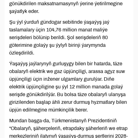
gönükdirilen maksatnamasynyň ýerine ýetirilmegine
şaýatlyk eder.
Şu ýyl ýurduň gündogar sebitinde ýaşaýyş jaý
taslamalary üçin 104,76 million manat maliýe
serişdeleri bölünip berildi. Şol serişdeleriň 80
göterimine golaýy şu ýylyň birinji ýarymynda
özleşdirildi.
Ýaşaýyş jaýlarynyň gurluşygy bilen bir hatarda, täze
obalaryň elektrik we gaz üpjünçiligi, arassa agyz suw
üpjünçiligi üçin inžener ulgamlary gurulýar. Diňe
elektrik üpjünçiligine şu ýyl 12 million manada golaý
serişde gönükdirilýär. Bu bolsa täze obalaryň ulanyşa
girizilenden başlap ähli zerur durmuş hyzmatlary bilen
üpjün edilmegine mümkinçilik berer.
Mundan başga-da, Türkmenistanyň Prezidentiniň
“Obalaryň, şäherçeleriň, etrapdaky şäherleriň we etrap
merkezleriniň ilatynyň ýaşaýyş-durmuş şertlerini 2028-