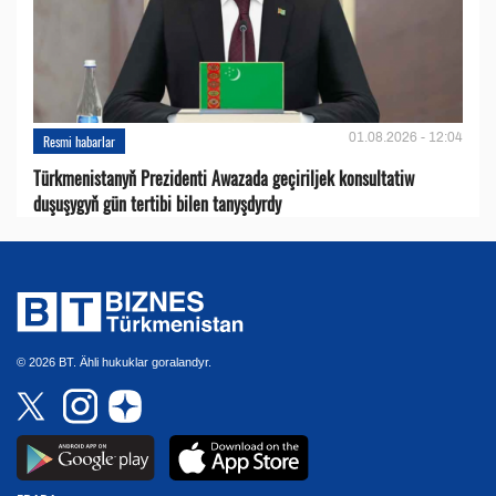
01.08.2026 - 12:04
Resmi habarlar
Türkmenistanyň Prezidenti Awazada geçiriljek konsultatiw
duşuşygyň gün tertibi bilen tanyşdyrdy
© 2026 BT. Ähli hukuklar goralandyr.