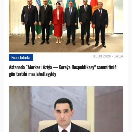
01.08.2026 - 14:14
Resmi habarlar
Astanada “Merkezi Aziýa — Koreýa Respublikasy” sammitiniň
gün tertibi maslahatlaşyldy