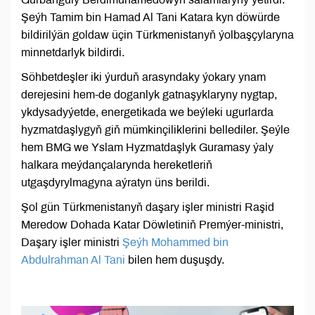
Şeýh Tamim bin Hamad Al Tani Katara kyn döwürde
bildirilýän goldaw üçin Türkmenistanyň ýolbaşçylaryna
minnetdarlyk bildirdi.
Söhbetdeşler iki ýurduň arasyndaky ýokary ynam
derejesini hem-de doganlyk gatnaşyklaryny nygtap,
ykdysadyýetde, energetikada we beýleki ugurlarda
hyzmatdaşlygyň giň mümkinçiliklerini bellediler. Şeýle
hem BMG we Yslam Hyzmatdaşlyk Guramasy ýaly
halkara meýdançalarynda hereketleriň
utgaşdyrylmagyna aýratyn üns berildi.
Şol gün Türkmenistanyň daşary işler ministri Raşid
Meredow Dohada Katar Döwletiniň Premýer-ministri,
Daşary işler ministri
Şeýh Mohammed bin
Abdulrahman Al Tani
bilen hem duşuşdy.