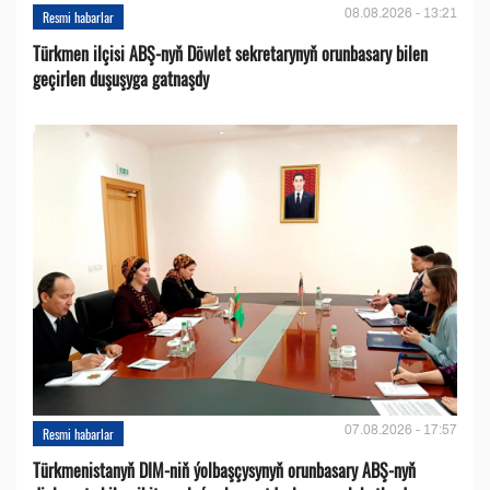
08.08.2026 - 13:21
Resmi habarlar
Türkmen ilçisi ABŞ-nyň Döwlet sekretarynyň orunbasary bilen
geçirlen duşuşyga gatnaşdy
07.08.2026 - 17:57
Resmi habarlar
Türkmenistanyň DIM-niň ýolbaşçysynyň orunbasary ABŞ-nyň