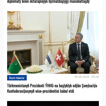
diplomaty bilen ikitaraplaýyn hyzmatdaşlygy maslahatlaşdy
06.08.2026 - 09:26
Resmi habarlar
Türkmenistanyň Prezidenti ÝHHG-na başlyklyk edýän Şweýsariýa
Konfederasiýasynyň wise-prezidentini kabul etdi