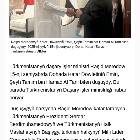
Raşid Meredowyň Katar Döwletiniň Emiri, Şeýh Tamim bin Hamad Al Tani bilen
duşuşygy, 2025-nji ýylyň 15-nji sentýabry, Doha, Katar (Surat:
Türkmenistanyň DIM-i)
Türkmenistanyň daşary işler ministri Raşid Meredow
15-nji sentýabrda Dohada Katar Döwletiniň Emiri,
Şeýh Tamim bin Hamad Al Tani bilen duşuşdy. Bu
barada Türkmenistanyň Daşary işler ministrligi habar
berýär.
Duşuşygyň barşynda Raşid Meredow katar tarapyna
Türkmenistanyň Prezidenti Serdar
Berdimuhamedowyň we Türkmenistanyň Halk
Maslahatynyň Başlygy, türkmen halkynyň Milli Lideri
Gurbanguly Berdimuhamedowyň salamlaryny ýetirdi.