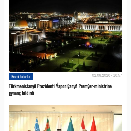
02.08.2026 - 16:57
Resmi habarlar
Türkmenistanyň Prezidenti Ýaponiýanyň Premýer-ministrine
gynanç bildirdi