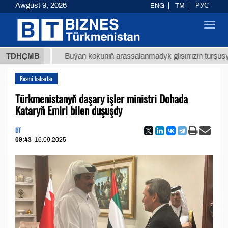
Awgust 9, 2026
ENG
TM
РУС
Toggl
navig
 ТМТ
$
TDHÇMB
Buýan köküniň arassalanmadyk glisirrizin turşusy (t.)
Resmi habarlar
Türkmenistanyň daşary işler ministri Dohada
Kataryň Emiri bilen duşuşdy
BT
09:43
16.09.2025