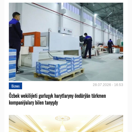
28.07.2026 - 16:53
Biznes
Özbek wekiliýeti gurluşyk harytlaryny öndürýän türkmen
kompaniýalary bilen tanyşdy