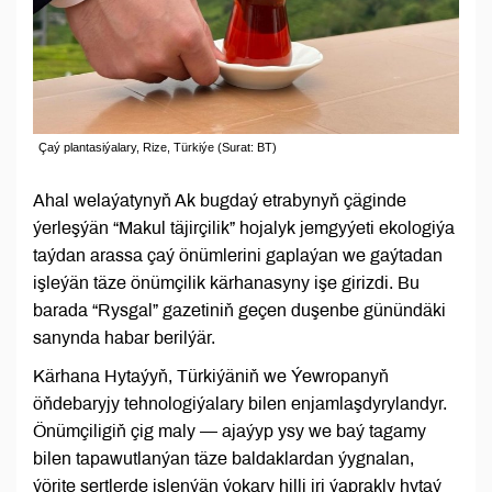
Çaý plantasiýalary, Rize, Türkiýe (Surat: BT)
Ahal welaýatynyň Ak bugdaý etrabynyň çäginde
ýerleşýän “Makul täjirçilik” hojalyk jemgyýeti ekologiýa
taýdan arassa çaý önümlerini gaplaýan we gaýtadan
işleýän täze önümçilik kärhanasyny işe girizdi. Bu
barada “Rysgal” gazetiniň geçen duşenbe günündäki
sanynda habar berilýär.
Kärhana Hytaýyň, Türkiýäniň we Ýewropanyň
öňdebaryjy tehnologiýalary bilen enjamlaşdyrylandyr.
Önümçiligiň çig maly — ajaýyp ysy we baý tagamy
bilen tapawutlanýan täze baldaklardan ýygnalan,
ýörite şertlerde işlenýän ýokary hilli iri ýaprakly hytaý