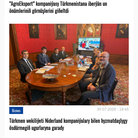
“AgroEksport” kompaniýasy Türkmenistana iberýän un
önümleriniň görnüşlerini giňeltdi
30.07.2026 - 19:45
Biznes
Türkmen wekiliýeti Niderland kompaniýalary bilen hyzmatdaşlygy
ösdürmegiň ugurlaryna garady