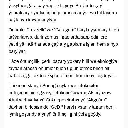
ýaşyl we gara çaý ýapraklarydyr. Bu ýerde çaý
ýapraklary aýratyn işlenip, arassalanýar we hil taýdan
saýlanyp taýýarlanylýar.
Önümler “Lezzetli” we “Garagum” haryt nyşanlary bilen
taýýarlanyp, dürli görnüşli gaplarda sarp edijilere
ýetirilýär. Kärhanada çaýlary gaplama işleri hem alnyp
barylýar.
Täze önümçilik içerki bazary ýokary hilli we ekologiýa
taýdan arassa önümler bilen üpjün etmek bilen bir
hatarda, geljekde eksport etmegi hem meýilleşdirýär.
Türkmenistanyň Senagatçylar we telekeçiler
birleşmesiniň agzasy, telekeçi Guwanç Akiniýazow
Ahal welaýatynyň Gökdepe etrabynyň “Akgoňur”
daýhan birleşiginde “SeDi” haryt nyşanly tagam beriji
iýmit goşundylarynyň önümçiligini ýola goýdy.