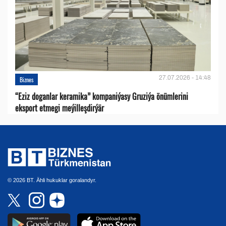
27.07.2026 - 14:48
Biznes
“Eziz doganlar keramika” kompaniýasy Gruziýa önümlerini
eksport etmegi meýilleşdirýär
© 2026 BT. Ähli hukuklar goralandyr.