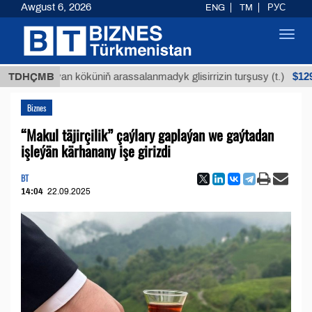
Awgust 6, 2026
ENG
TM
РУС
Toggl
navig
$12935,18
Buýan köküniň arassalanmadyk glisirrizin turşusy (t.)
TDHÇMB
Biznes
“Makul täjirçilik” çaýlary gaplaýan we gaýtadan
işleýän kärhanany işe girizdi
BT
14:04
22.09.2025