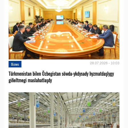
28.07.2026 - 10:03
Biznes
Türkmenistan bilen Özbegistan söwda-ykdysady hyzmatdaşlygy
giňeltmegi maslahatlaşdy