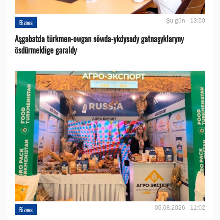
Şu gün - 13:50
Biznes
Aşgabatda türkmen-owgan söwda-ykdysady gatnaşyklaryny
ösdürmeklige garaldy
05.08.2026 - 11:02
Biznes