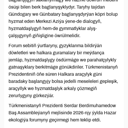
ösüşi bilen berk baglanyşyklydyr. Taryhy taýdan
Gündogary we Günbatary baglanyşdyrýan köpri bolup
hyzmat eden Merkezi Aziýa ýene-de dialogyň,
hyzmatdaşlygyň hem-de gymmatlyklar alyş-
çalşygynyň giňişligine öwrülmelidir.
Forum sebitiň ýurtlaryny, gyzyklanma bildirýän
döwletleri we halkara guramalary bir meýdança
jemläp, hyzmatdaşlygy ösdürmäge we parahatçylykly
gatnaşyklary berkitmäge gönükdiriler. Türkmenistanyň
Prezidentiniň öňe süren Halkara araçylyk güni
baradaky başlangyjy bolsa jedelli meseleleri gepleşik,
araçyllyk we hyzmatdaşlyk arkaly çözmegiň
zerurlygyny görkezýär.
Türkmenistanyň Prezidenti Serdar Berdimuhamedow
Baş Assambleýanyň mejlisinde 2026-njy ýylda Hazar
ekologiýa forumyny geçirmegi hem teklip etdi.