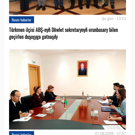
Şu gün - 13:21
Resmi habarlar
Türkmen ilçisi ABŞ-nyň Döwlet sekretarynyň orunbasary bilen
geçirlen duşuşyga gatnaşdy
07.08.2026 - 17:57
Resmi habarlar