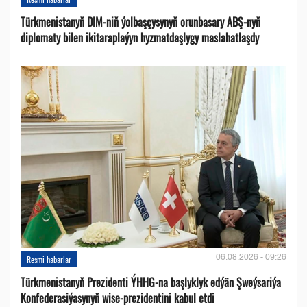
Türkmenistanyň DIM-niň ýolbaşçysynyň orunbasary ABŞ-nyň
diplomaty bilen ikitaraplaýyn hyzmatdaşlygy maslahatlaşdy
06.08.2026 - 09:26
Resmi habarlar
Türkmenistanyň Prezidenti ÝHHG-na başlyklyk edýän Şweýsariýa
Konfederasiýasynyň wise-prezidentini kabul etdi