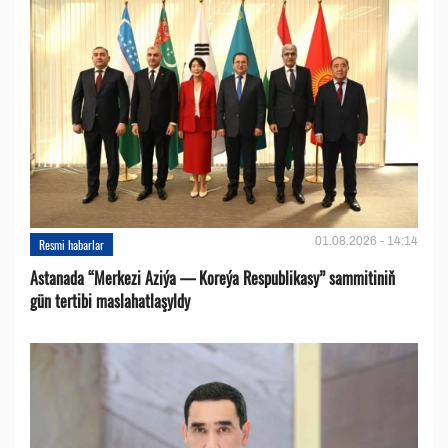
01.08.2026 - 14:14
Resmi habarlar
Astanada “Merkezi Aziýa — Koreýa Respublikasy” sammitiniň
gün tertibi maslahatlaşyldy