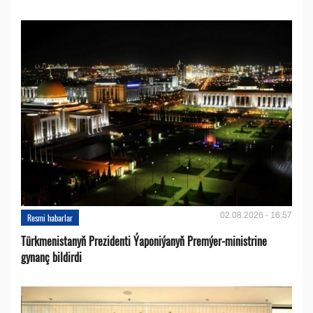
02.08.2026 - 16:57
Resmi habarlar
Türkmenistanyň Prezidenti Ýaponiýanyň Premýer-ministrine
gynanç bildirdi