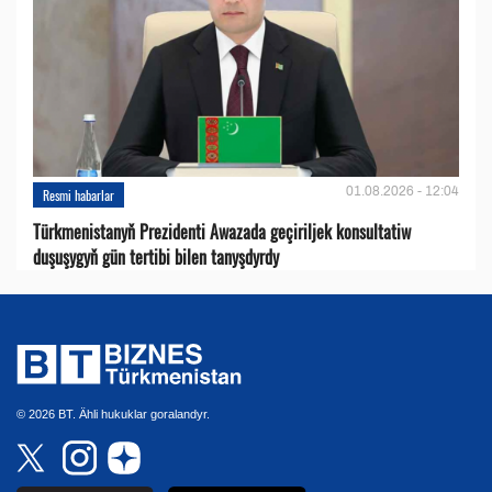
01.08.2026 - 12:04
Resmi habarlar
Türkmenistanyň Prezidenti Awazada geçiriljek konsultatiw
duşuşygyň gün tertibi bilen tanyşdyrdy
© 2026 BT. Ähli hukuklar goralandyr.