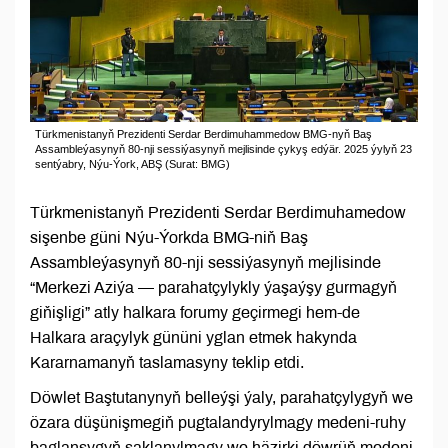
Türkmenistanyň Prezidenti Serdar Berdimuhammedow BMG-nyň Baş
Assambleýasynyň 80-nji sessiýasynyň mejlisinde çykyş edýär. 2025 ýylyň 23
sentýabry, Nýu-Ýork, ABŞ (Surat: BMG)
Türkmenistanyň Prezidenti Serdar Berdimuhamedow
sişenbe güni Nýu-Ýorkda BMG-niň Baş
Assambleýasynyň 80-nji sessiýasynyň mejlisinde
“Merkezi Aziýa — parahatçylykly ýaşaýşy gurmagyň
giňişligi” atly halkara forumy geçirmegi hem-de
Halkara araçylyk gününi yglan etmek hakynda
Kararnamanyň taslamasyny teklip etdi.
Döwlet Baştutanynyň belleýşi ýaly, parahatçylygyň we
özara düşünişmegiň pugtalandyrylmagy medeni-ruhy
baglanşygyň saklanylmagy we häzirki döwrüň medeni