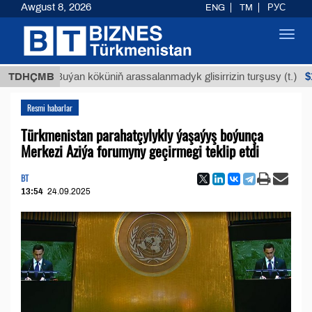
Awgust 8, 2026
ENG
TM
РУС
Toggl
navig
$12935,1
TDHÇMB
Buýan köküniň arassalanmadyk glisirrizin turşusy (t.)
Resmi habarlar
Türkmenistan parahatçylykly ýaşaýyş boýunça
Merkezi Aziýa forumyny geçirmegi teklip etdi
BT
13:54
24.09.2025