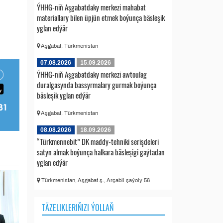
ÝHHG-niň Aşgabatdaky merkezi mahabat
materiallary bilen üpjün etmek boýunça bäsleşik
yglan edýär
Aşgabat, Türkmenistan
07.08.2026
15.09.2026
ÝHHG-niň Aşgabatdaky merkezi awtoulag
duralgasynda bassyrmalary gurmak boýunça
bäsleşik yglan edýär
Aşgabat, Türkmenistan
08.08.2026
18.09.2026
“Türkmennebit” DK maddy-tehniki serişdeleri
satyn almak boýunça halkara bäsleşigi gaýtadan
yglan edýär
Türkmenistan, Aşgabat ş., Arçabil şaýoly 56
TÄZELIKLERIŇIZI ÝOLLAŇ