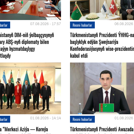
07.08.2026 - 17:57
06.08.2026 
barlar
Resmi habarlar
istanyň DIM-niň ýolbaşçysynyň
Türkmenistanyň Prezidenti ÝHHG-n
ary ABŞ-nyň diplomaty bilen
başlyklyk edýän Şweýsariýa
plaýyn hyzmatdaşlygy
Konfederasiýasynyň wise-prezidentin
tlaşdy
kabul etdi
01.08.2026 - 14:14
01.08.2026 
barlar
Resmi habarlar
a “Merkezi Aziýa — Koreýa
Türkmenistanyň Prezidenti Awazada