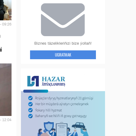
- 09:26
a
Biznes täzelikleriňizi bize ýollaň!
i
UGRATMAK
- 12:04