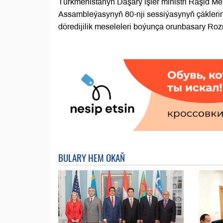
Türkmenistanyň Daşary işler ministri Raşid 
Assambleýasynyň 80-nji sessiýasynyň çäkleri
döredijilik meseleleri boýunça orunbasary Roz
BULARY HEM OKAŇ