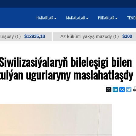
HABARLAR
MAKALALAR
PUDAKLAR
TEND
$12935,18
$300
t.)
Az kükürtli ýakyş mazudy (t.)
"А
wilizasiýalaryň bileleşigi bilen
tulýan ugurlaryny maslahatlaşdy