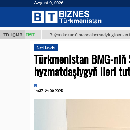
Awgust 9, 2026
37,8 ТМТ
TDHÇMB
Buýan köküniň arassalanmadyk glisirrizin turşusy (
Resmi habarlar
Türkmenistan BMG-niň Si
hyzmatdaşlygyň ileri tu
BT
14:37
24.09.2025