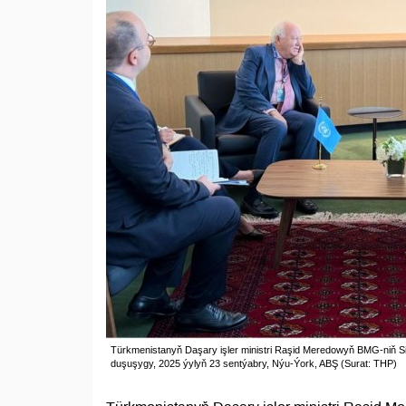
Türkmenistanyň Daşary işler ministri Raşid Meredowyň BMG-niň Siwil
duşuşygy, 2025 ýylyň 23 sentýabry, Nýu-Ýork, ABŞ (Surat: THP)