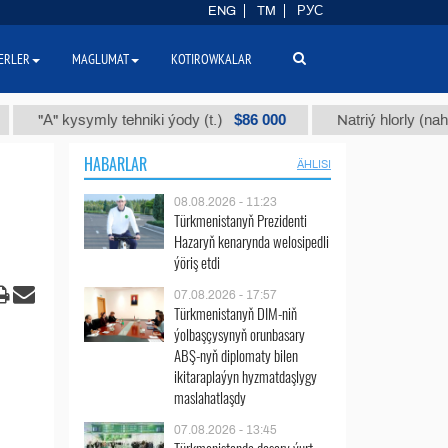
ENG
TM
РУС
ERLER
MAGLUMAT
KOTIROWKALAR
$86 000
" kysymly tehniki ýody (t.)
Natriý hlorly (nahar duzy)
HABARLAR
ÄHLISI
08.08.2026 - 11:23
Türkmenistanyň Prezidenti
Hazaryň kenarynda welosipedli
ýöriş etdi
07.08.2026 - 17:57
Türkmenistanyň DIM-niň
ýolbaşçysynyň orunbasary
ABŞ-nyň diplomaty bilen
ikitaraplaýyn hyzmatdaşlygy
maslahatlaşdy
07.08.2026 - 13:45