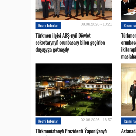
08.08.2026 - 13:21
Resmi habarlar
Resmi ha
Türkmen ilçisi ABŞ-nyň Döwlet
Türkmen
sekretarynyň orunbasary bilen geçirlen
orunbas
duşuşyga gatnaşdy
ikitara
maslaha
02.08.2026 - 16:57
Resmi habarlar
Resmi ha
Türkmenistanyň Prezidenti Ýaponiýanyň
Astanad