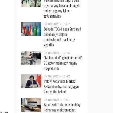
Türkmenistanda daşary ýurt
raýatlaryny hasaba almagyň
onlaýn ulgamy işlenip
taýýarlanyldy
07.08.2026 - 13:07
Bakuda TDG-ä agza ýurtlaryň
öňdebaryjy seljeriş
merkezleriniň maslahaty
geçiriler
07.08.2026 - 12:14
“Maksat deri” gön önümleriniň
70 göterimden gowragyny
eksport etdi
07.08.2026 - 11:42
Irakliý Kobahidze Merkezi
Aziýa bilen hyzmatdaşlygyň
ähmiýetini belledi
07.08.2026 - 10:01
Belarusyň Türkmenistandaky
ilçihanasy elektron nobat