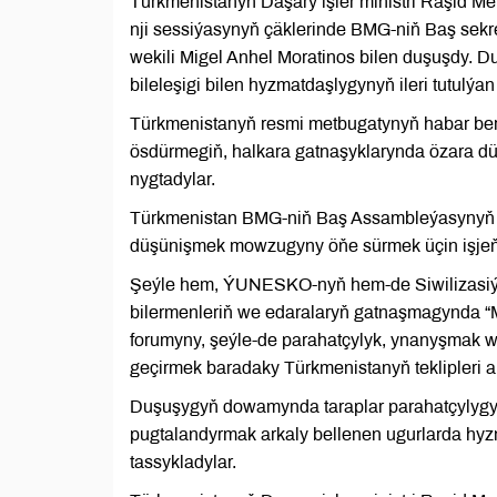
Türkmenistanyň Daşary işler ministri Raşid
nji sessiýasynyň çäklerinde BMG-niň Baş sekre
wekili Migel Anhel Moratinos bilen duşuşdy. 
bileleşigi bilen hyzmatdaşlygynyň ileri tutulýa
Türkmenistanyň resmi metbugatynyň habar berm
ösdürmegiň, halkara gatnaşyklarynda özara 
nygtadylar.
Türkmenistan BMG-niň Baş Assambleýasynyň 8
düşünişmek mowzugyny öňe sürmek üçin işjeň
Şeýle hem, ÝUNESKO-nyň hem-de Siwilizasiýala
bilermenleriň we edaralaryň gatnaşmagynda “M
forumyny, şeýle-de parahatçylyk, ynanyşmak
geçirmek baradaky Türkmenistanyň teklipleri a
Duşuşygyň dowamynda taraplar parahatçylyg
pugtalandyrmak arkaly bellenen ugurlarda h
tassykladylar.