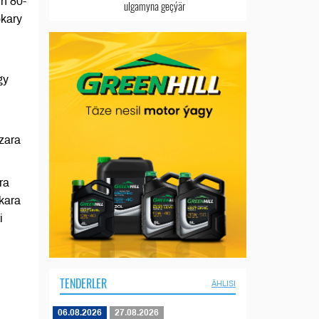
ň 80-
ulgamyna geçýär
okary
gy
zara
ra
kara
i
TENDERLER
ÄHLISI
06.08.2026
27.08.2026