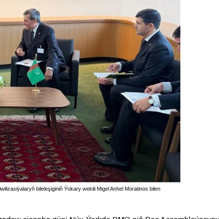
izasiýalaryň bileleşiginiň Ýokary wekili Migel Anhel Moratinos bilen