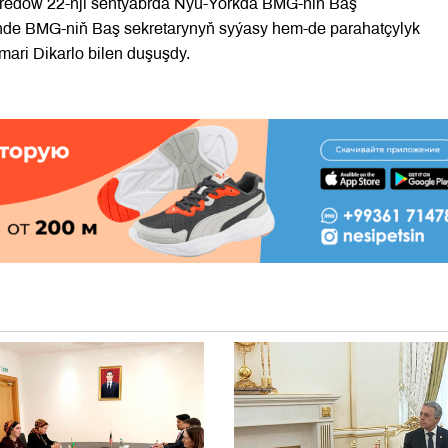
Meredow 22-nji sentýabrda Nýu-Ýorkda BMG-niň Baş
nde BMG-niň Baş sekretarynyň syýasy hem-de parahatçylyk
mari Dikarlo bilen duşuşdy.