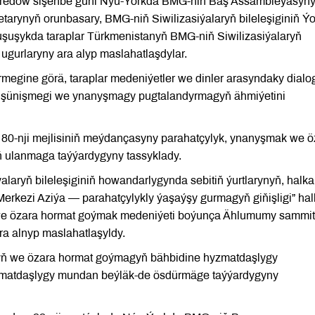
 Meredow sişenbe güni Nýu-Ýorkda BMG-niň Baş Assambleýasyny
tarynyň orunbasary, BMG-niň Siwilizasiýalaryň bileleşiginiň Ý
Duşuşykda taraplar Türkmenistanyň BMG-niň Siwilizasiýalaryň
n ugurlaryny ara alyp maslahatlaşdylar.
egine görä, taraplar medeniýetler we dinler arasyndaky dialo
düşünişmegi we ynanyşmagy pugtalandyrmagyň ähmiýetini
0-nji mejlisiniň meýdançasyny parahatçylyk, ynanyşmak we ö
 ulanmaga taýýardygyny tassyklady.
ryň bileleşiginiň howandarlygynda sebitiň ýurtlarynyň, halka
erkezi Aziýa — parahatçylykly ýaşaýşy gurmagyň giňişligi” hal
 we özara hormat goýmak medeniýeti boýunça Ählumumy sammit
ra alnyp maslahatlaşyldy.
yň we özara hormat goýmagyň bähbidine hyzmatdaşlygy
yzmatdaşlygy mundan beýläk-de ösdürmäge taýýardygyny