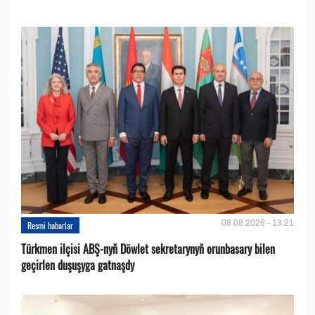
08.08.2026 - 13:21
Resmi habarlar
Türkmen ilçisi ABŞ-nyň Döwlet sekretarynyň orunbasary bilen
geçirlen duşuşyga gatnaşdy