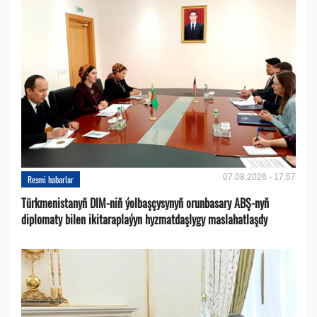
07.08.2026 - 17:57
Resmi habarlar
Türkmenistanyň DIM-niň ýolbaşçysynyň orunbasary ABŞ-nyň
diplomaty bilen ikitaraplaýyn hyzmatdaşlygy maslahatlaşdy