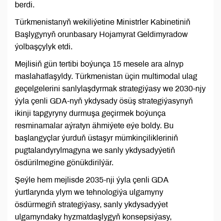
berdi.
Türkmenistanyň wekiliýetine Ministrler Kabinetiniň
Başlygynyň orunbasary Hojamyrat Geldimyradow
ýolbaşçylyk etdi.
Mejlisiň gün tertibi boýunça 15 mesele ara alnyp
maslahatlaşyldy. Türkmenistan üçin multimodal ulag
geçelgelerini sanlylaşdyrmak strategiýasy we 2030-njy
ýyla çenli GDA-nyň ykdysady ösüş strategiýasynyň
ikinji tapgyryny durmuşa geçirmek boýunça
resminamalar aýratyn ähmiýete eýe boldy. Bu
başlangyçlar ýurduň üstaşyr mümkinçilikleriniň
pugtalandyrylmagyna we sanly ykdysadyýetiň
ösdürilmegine gönükdirilýär.
Şeýle hem mejlisde 2035-nji ýyla çenli GDA
ýurtlarynda ylym we tehnologiýa ulgamyny
ösdürmegiň strategiýasy, sanly ykdysadyýet
ulgamyndaky hyzmatdaşlygyň konsepsiýasy,