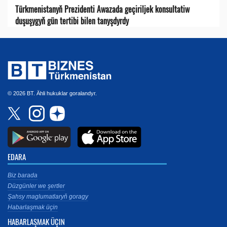
Türkmenistanyň Prezidenti Awazada geçiriljek konsultatiw
duşuşygyň gün tertibi bilen tanyşdyrdy
© 2026 BT. Ähli hukuklar goralandyr.
EDARA
Biz barada
Düzgünler we şertler
Şahsy maglumatlaryň goragy
Habarlaşmak üçin
HABARLAŞMAK ÜÇIN