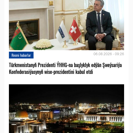
06.08.2026 - 09:26
Resmi habarlar
Türkmenistanyň Prezidenti ÝHHG-na başlyklyk edýän Şweýsariýa
Konfederasiýasynyň wise-prezidentini kabul etdi