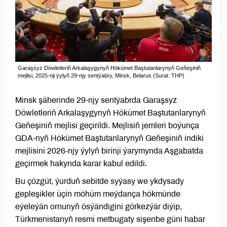
Garaşsyz Döwletleriň Arkalaşygynyň Hökümet Baştutanlarynyň Geňeşiniň
mejlisi, 2025-nji ýylyň 29-njy sentýabry, Minsk, Belarus (Surat: THP)
Minsk şäherinde 29-njy sentýabrda Garaşsyz
Döwletleriň Arkalaşygynyň Hökümet Baştutanlarynyň
Geňeşiniň mejlisi geçirildi. Mejlisiň jemleri boýunça
GDA-nyň Hökümet Baştutanlarynyň Geňeşiniň indiki
mejlisini 2026-njy ýylyň birinji ýarymynda Aşgabatda
geçirmek hakynda karar kabul edildi.
Bu çözgüt, ýurduň sebitde syýasy we ykdysady
gepleşikler üçin möhüm meýdança hökmünde
eýeleýän ornunyň ösýändigini görkezýär diýip,
Türkmenistanyň resmi metbugaty sişenbe güni habar