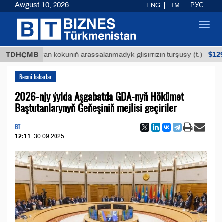
Awgust 10, 2026
ENG
TM
РУС
Toggl
navig
$12935,18
Buýan köküniň arassalanmadyk glisirrizin turşusy (t.)
TDHÇMB
Resmi habarlar
2026-njy ýylda Aşgabatda GDA-nyň Hökümet
Baştutanlarynyň Geňeşiniň mejlisi geçiriler
BT
12:11
30.09.2025