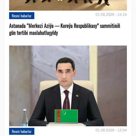
01.08.2026 - 14:14
Resmi habarlar
Astanada “Merkezi Aziýa — Koreýa Respublikasy” sammitiniň
gün tertibi maslahatlaşyldy
01.08.2026 - 12:04
Resmi habarlar