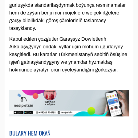
gurluşykda standartlaşdyrmak boýunça resminamalar
hem-de zyýan beriji mör-möjeklere we çekirtgelere
garşy bilelikdäki göreş çäreleriniň taslamasy
tassyklandy.
Kabul edilen çözgütler Garaşsyz Döwletleriň
Arkalaşygynyň öňdäki ýyllar üçin möhüm ugurlaryny
kesgitledi. Bu kararlar Türkmenistanyň sebitiň ösüşine
işjeň gatnaşýandygyny we ynamdar hyzmatdaş
hökmünde aýratyn orun eýeleýändigini görkezýär.
BULARY HEM OKAŇ