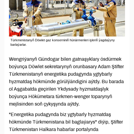
Türkmenistanyň Döwlet gaz konserniniň hünärmenleri işleriň ýagdaýyny
barlaýarlar.
Wengriýanyň Gündogar bilen gatnaşyklary ösdürmek
boýunça Döwlet sekretarynyň orunbasary Adam Ştifter
Türkmenistanyň energetika pudagynda ygtybarly
hyzmatdaş hökmünde görülýändigini aýtdy. Bu barada
ol Aşgabatda geçirilen Ykdysady hyzmatdaşlyk
boýunça Hökümetara türkmen-wenger toparynyň
mejlisinden soň çykyşynda aýtdy.
"Energetika pudagynda biz ygtybarly hyzmatdaş
hökmünde Türkmenistana bil baglaýarys" diýip, Ştifter
Türkmenistan Halkara habarlar portalynda