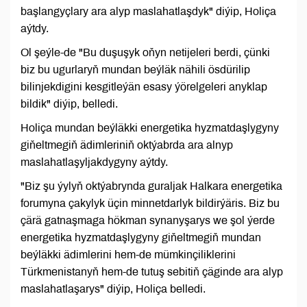
başlangyçlary ara alyp maslahatlaşdyk" diýip, Holiça
aýtdy.
Ol şeýle-de "Bu duşuşyk oňyn netijeleri berdi, çünki
biz bu ugurlaryň mundan beýläk nähili ösdürilip
bilinjekdigini kesgitleýän esasy ýörelgeleri anyklap
bildik" diýip, belledi.
Holiça mundan beýläkki energetika hyzmatdaşlygyny
giňeltmegiň ädimleriniň oktýabrda ara alnyp
maslahatlaşyljakdygyny aýtdy.
"Biz şu ýylyň oktýabrynda guraljak Halkara energetika
forumyna çakylyk üçin minnetdarlyk bildirýäris. Biz bu
çärä gatnaşmaga hökman synanyşarys we şol ýerde
energetika hyzmatdaşlygyny giňeltmegiň mundan
beýläkki ädimlerini hem-de mümkinçiliklerini
Türkmenistanyň hem-de tutuş sebitiň çäginde ara alyp
maslahatlaşarys" diýip, Holiça belledi.