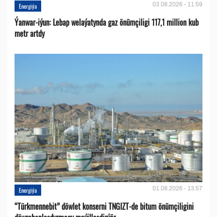
03.08.2026 - 11:59
Energiýa
Ýanwar-iýun: Lebap welaýatynda gaz önümçiligi 117,1 million kub
metr artdy
01.08.2026 - 13:57
Energiýa
“Türkmennebit” döwlet konserni TNGIZT-de bitum önümçiligini