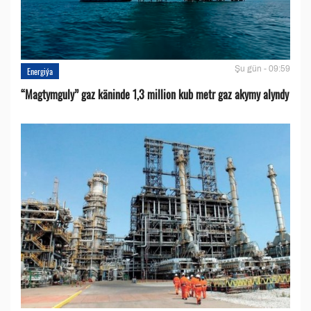
Şu gün - 09:59
Energiýa
“Magtymguly” gaz käninde 1,3 million kub metr gaz akymy alyndy