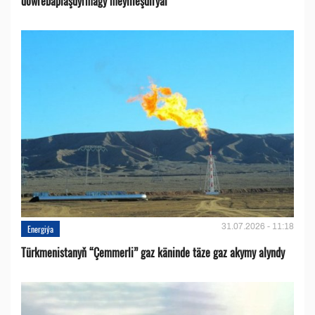
döwrebaplaşdyrmagy meýilleşdirýär
31.07.2026 - 11:18
Energiýa
Türkmenistanyň “Çemmerli” gaz käninde täze gaz akymy alyndy