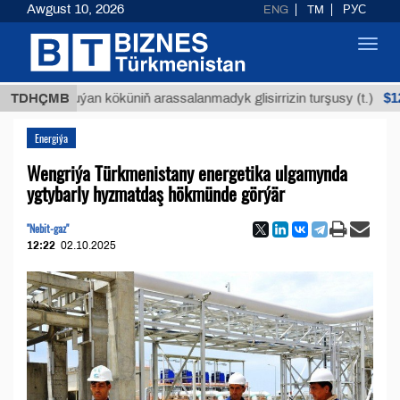
Awgust 10, 2026
ENG
TM
РУС
Toggl
navig
$12935,18
TDHÇMB
Buýan köküniň arassalanmadyk glisirrizin turşusy (t.)
Energiýa
Wengriýa Türkmenistany energetika ulgamynda
ygtybarly hyzmatdaş hökmünde görýär
"Nebit-gaz"
12:22
02.10.2025