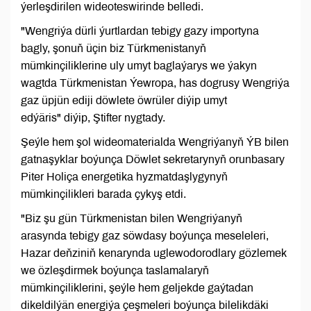
ýerleşdirilen wideoteswirinde belledi.
"Wengriýa dürli ýurtlardan tebigy gazy importyna
bagly, şonuň üçin biz Türkmenistanyň
mümkinçiliklerine uly umyt baglaýarys we ýakyn
wagtda Türkmenistan Ýewropa, has dogrusy Wengriýa
gaz üpjün ediji döwlete öwrüler diýip umyt
edýäris" diýip, Ştifter nygtady.
Şeýle hem şol wideomaterialda Wengriýanyň ÝB bilen
gatnaşyklar boýunça Döwlet sekretarynyň orunbasary
Piter Holiça energetika hyzmatdaşlygynyň
mümkinçilikleri barada çykyş etdi.
"Biz şu gün Türkmenistan bilen Wengriýanyň
arasynda tebigy gaz söwdasy boýunça meseleleri,
Hazar deňziniň kenarynda uglewodorodlary gözlemek
we özleşdirmek boýunça taslamalaryň
mümkinçiliklerini, şeýle hem geljekde gaýtadan
dikeldilýän energiýa çeşmeleri boýunça bilelikdäki