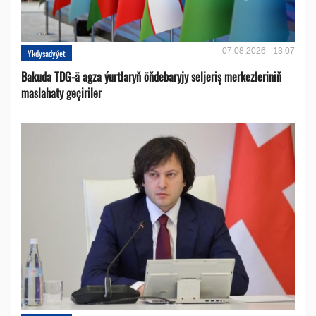
07.08.2026 - 13:07
Ykdysadyýet
Bakuda TDG-ä agza ýurtlaryň öňdebaryjy seljeriş merkezleriniň
maslahaty geçiriler