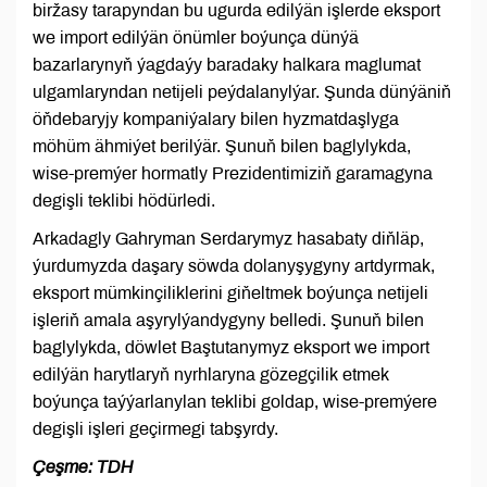
biržasy tarapyndan bu ugurda edilýän işlerde eksport
we import edilýän önümler boýunça dünýä
bazarlarynyň ýagdaýy baradaky halkara maglumat
ulgamlaryndan netijeli peýdalanylýar. Şunda dünýäniň
öňdebaryjy kompaniýalary bilen hyzmatdaşlyga
möhüm ähmiýet berilýär. Şunuň bilen baglylykda,
wise-premýer hormatly Prezidentimiziň garamagyna
degişli teklibi hödürledi.
Arkadagly Gahryman Serdarymyz hasabaty diňläp,
ýurdumyzda daşary söwda dolanyşygyny artdyrmak,
eksport mümkinçiliklerini giňeltmek boýunça netijeli
işleriň amala aşyrylýandygyny belledi. Şunuň bilen
baglylykda, döwlet Baştutanymyz eksport we import
edilýän harytlaryň nyrhlaryna gözegçilik etmek
boýunça taýýarlanylan teklibi goldap, wise-premýere
degişli işleri geçirmegi tabşyrdy.
Çeşme: TDH