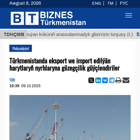
Awgust 8, 2026
ENG
TM
РУС
Toggl
navig
$12935,1
TDHÇMB
Buýan köküniň arassalanmadyk glisirrizin turşusy (t.)
Ykdysadyýet
Türkmenistanda eksport we import edilýän
harytlaryň nyrhlaryna gözegçilik güýçlendiriler
TDH
10:39
09.10.2025