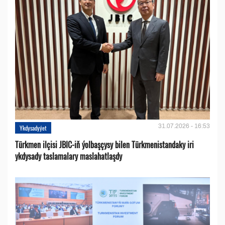
31.07.2026 - 16:53
Ykdysadyýet
Türkmen ilçisi JBIC-iň ýolbaşçysy bilen Türkmenistandaky iri
ykdysady taslamalary maslahatlaşdy