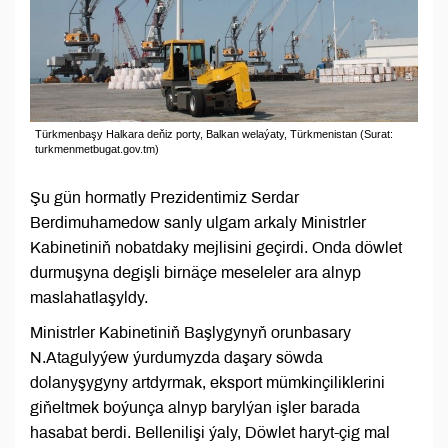
Türkmenbaşy Halkara deňiz porty, Balkan welaýaty, Türkmenistan (Surat:
turkmenmetbugat.gov.tm)
Şu gün hormatly Prezidentimiz Serdar
Berdimuhamedow sanly ulgam arkaly Ministrler
Kabinetiniň nobatdaky mejlisini geçirdi. Onda döwlet
durmuşyna degişli birnäçe meseleler ara alnyp
maslahatlaşyldy.
Ministrler Kabinetiniň Başlygynyň orunbasary
N.Atagulyýew ýurdumyzda daşary söwda
dolanyşygyny artdyrmak, eksport mümkinçiliklerini
giňeltmek boýunça alnyp barylýan işler barada
hasabat berdi. Bellenilişi ýaly, Döwlet haryt-çig mal