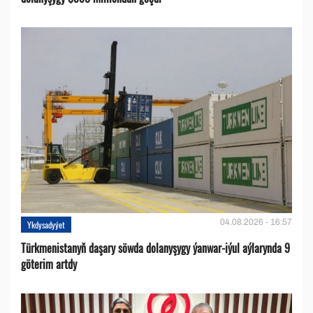
04.08.2026 - 16:57
Ykdysadyýet
Türkmenistanyň daşary söwda dolanyşygy ýanwar-iýul aýlarynda 9
göterim artdy