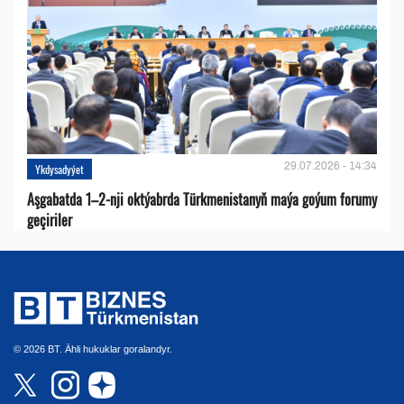
29.07.2026 - 14:34
Ykdysadyýet
Aşgabatda 1–2-nji oktýabrda Türkmenistanyň maýa goýum forumy
geçiriler
© 2026 BT. Ähli hukuklar goralandyr.