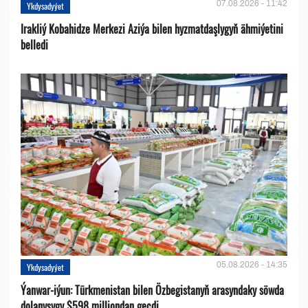
07.08.2026 - 11:42
Ykdysadyýet
Irakliý Kobahidze Merkezi Aziýa bilen hyzmatdaşlygyň ähmiýetini
belledi
05.08.2026 - 14:35
Ykdysadyýet
Ýanwar-iýun: Türkmenistan bilen Özbegistanyň arasyndaky söwda
dolanyşygy $598 milliondan geçdi