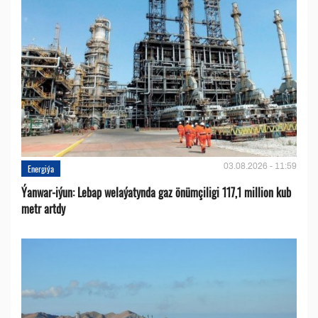
03.08.2026 - 11:59
Energiýa
Ýanwar-iýun: Lebap welaýatynda gaz önümçiligi 117,1 million kub
metr artdy