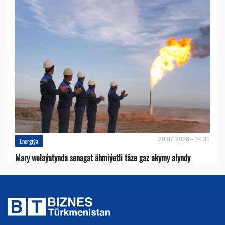
20.07.2026 - 14:31
Energiýa
Mary welaýatynda senagat ähmiýetli täze gaz akymy alyndy