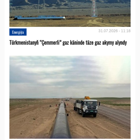
31.07.2026 - 11:18
Energiýa
Türkmenistanyň “Çemmerli” gaz käninde täze gaz akymy alyndy