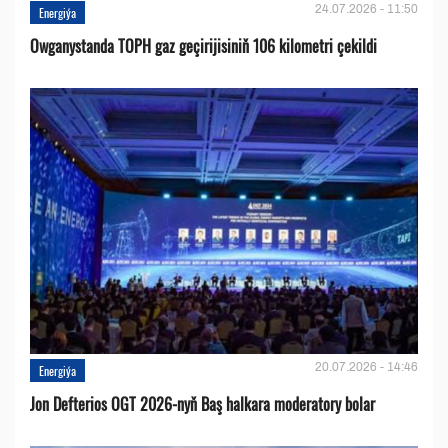
24.07.2026 - 11:50
Energiýa
Owganystanda TOPH gaz geçirijisiniň 106 kilometri çekildi
20.07.2026 - 14:46
Energiýa
Jon Defterios OGT 2026-nyň Baş halkara moderatory bolar