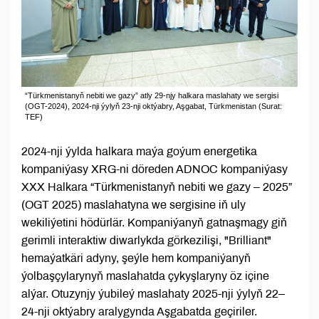
“Türkmenistanyň nebiti we gazy” atly 29-njy halkara maslahaty we sergisi
(OGT-2024), 2024-nji ýylyň 23-nji oktýabry, Aşgabat, Türkmenistan (Surat:
TEF)
2024-nji ýylda halkara maýa goýum energetika
kompaniýasy XRG-ni döreden ADNOC kompaniýasy
XXX Halkara “Türkmenistanyň nebiti we gazy – 2025”
(OGT 2025) maslahatyna we sergisine iň uly
wekiliýetini hödürlär. Kompaniýanyň gatnaşmagy giň
gerimli interaktiw diwarlykda görkezilişi, "Brilliant"
hemaýatkäri adyny, şeýle hem kompaniýanyň
ýolbaşçylarynyň maslahatda çykyşlaryny öz içine
alýar. Otuzynjy ýubileý maslahaty 2025-nji ýylyň 22–
24-nji oktýabry aralygynda Aşgabatda geçiriler.