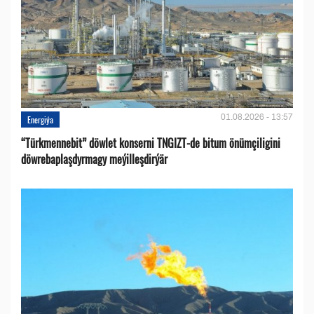
01.08.2026 - 13:57
Energiýa
“Türkmennebit” döwlet konserni TNGIZT-de bitum önümçiligini
döwrebaplaşdyrmagy meýilleşdirýär