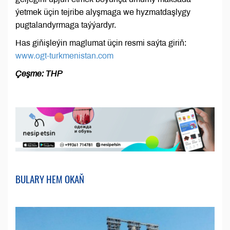
ýetmek üçin tejribe alyşmaga we hyzmatdaşlygy
pugtalandyrmaga taýýardyr.
Has giňişleýin maglumat üçin resmi saýta giriň:
www.ogt-turkmenistan.com
Çeşme: THP
BULARY HEM OKAŇ