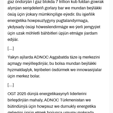
gaz öndürýän I gaz blokda 7 trillion kub futdan gowrak
alynýan serişdeleriň gorlary bar we mundan beýläkki
ösüş üçin ýokary mümkinçilige eýedir. Bu işjeňlik
energetika howpsuzlygyny pugtalandyrmaga,
ykdysady ösüşi höweslendirmäge we ýerli jemgyýet
üçin uzak möhletli bähbitleri üpjün etmäge ýardam
edýär.
[…]
Ýakyn aýlarda ADNOC Aşgabatda täze iş merkezini
açmagy meýilleşdirýär, bu bolsa mundan beýläkki
hyzmatdaşlyk, tejribeleri ösdürmek we innowasiýalar
üçin merkez bolar.
[…]
OGT 2025 dünýä energetikasynyň liderlerini
birleşdirýän mahaly, ADNOC Türkmenistan we
bütindünýä üçin howpsuz we durnukly energetika
geljegini üpjün etmek boýunça umumy maksada