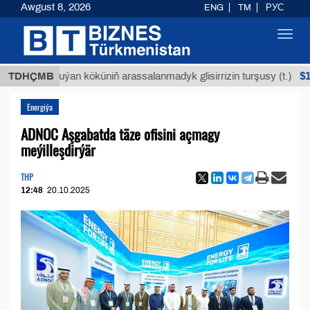
Awgust 8, 2026
ENG
TM
РУС
Toggl
navig
$12935,18
TDHÇMB
Buýan köküniň arassalanmadyk glisirrizin turşusy (t.)
Energiýa
ADNOC Aşgabatda täze ofisini açmagy
meýilleşdirýär
THP
12:48
20.10.2025