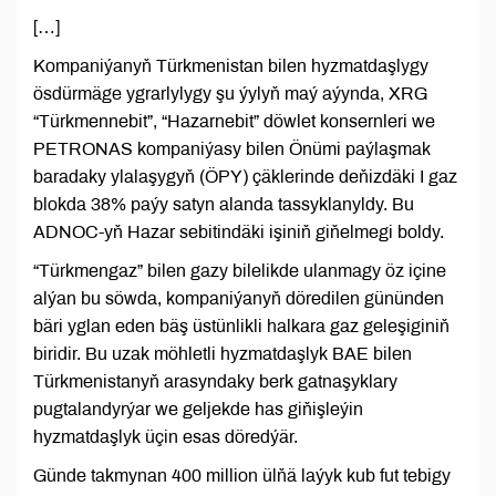
[…]
Kompaniýanyň Türkmenistan bilen hyzmatdaşlygy
ösdürmäge ygrarlylygy şu ýylyň maý aýynda, XRG
“Türkmennebit”, “Hazarnebit” döwlet konsernleri we
PETRONAS kompaniýasy bilen Önümi paýlaşmak
baradaky ylalaşygyň (ÖPY) çäklerinde deňizdäki I gaz
blokda 38% paýy satyn alanda tassyklanyldy. Bu
ADNOC-yň Hazar sebitindäki işiniň giňelmegi boldy.
“Türkmengaz” bilen gazy bilelikde ulanmagy öz içine
alýan bu söwda, kompaniýanyň döredilen gününden
bäri yglan eden bäş üstünlikli halkara gaz geleşiginiň
biridir. Bu uzak möhletli hyzmatdaşlyk BAE bilen
Türkmenistanyň arasyndaky berk gatnaşyklary
pugtalandyrýar we geljekde has giňişleýin
hyzmatdaşlyk üçin esas döredýär.
Günde takmynan 400 million ülňä laýyk kub fut tebigy