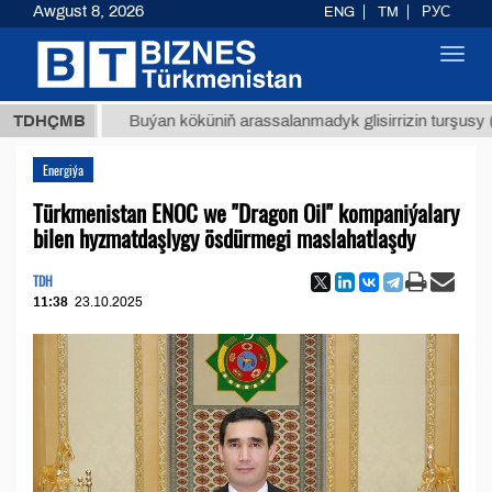
Awgust 8, 2026
ENG
TM
РУС
Toggl
navig
МТ
$12
TDHÇMB
Buýan köküniň arassalanmadyk glisirrizin turşusy (t.)
Energiýa
Türkmenistan ENOC we "Dragon Oil" kompaniýalary
bilen hyzmatdaşlygy ösdürmegi maslahatlaşdy
TDH
11:38
23.10.2025