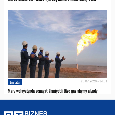
20.07.2026 - 14:31
Energiýa
Mary welaýatynda senagat ähmiýetli täze gaz akymy alyndy