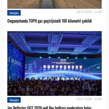
24.07.2026 - 11:50
Energiýa
Owganystanda TOPH gaz geçirijisiniň 106 kilometri çekildi
20.07.2026 - 14:46
Energiýa
Jon Defterios OGT 2026-nyň Baş halkara moderatory bolar