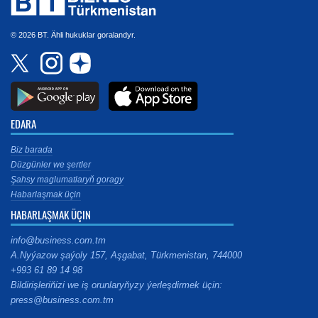
© 2026 BT. Ähli hukuklar goralandyr.
EDARA
Biz barada
Düzgünler we şertler
Şahsy maglumatlaryň goragy
Habarlaşmak üçin
HABARLAŞMAK ÜÇIN
info@business.com.tm
A.Nyýazow şaýoly 157, Aşgabat, Türkmenistan, 744000
+993 61 89 14 98
Bildirişleriňizi we iş orunlaryňyzy ýerleşdirmek üçin:
press@business.com.tm