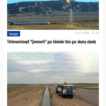
31.07.2026 - 11:18
Energiýa
Türkmenistanyň “Çemmerli” gaz käninde täze gaz akymy alyndy