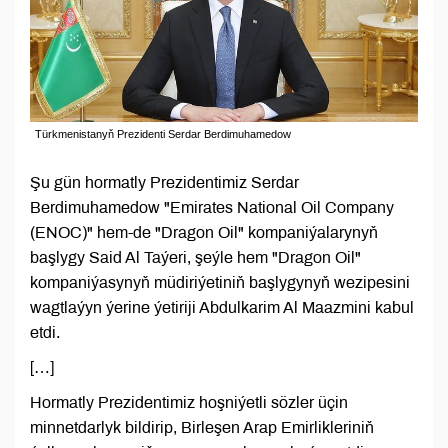
Türkmenistanyň Prezidenti Serdar Berdimuhamedow
Şu gün hormatly Prezidentimiz Serdar
Berdimuhamedow "Emirates National Oil Company
(ENOC)" hem-de "Dragon Oil" kompaniýalarynyň
başlygy Said Al Taýeri, şeýle hem "Dragon Oil"
kompaniýasynyň müdiriýetiniň başlygynyň wezipesini
wagtlaýyn ýerine ýetiriji Abdulkarim Al Maazmini kabul
etdi.
[…]
Hormatly Prezidentimiz hoşniýetli sözler üçin
minnetdarlyk bildirip, Birleşen Arap Emirlikleriniň