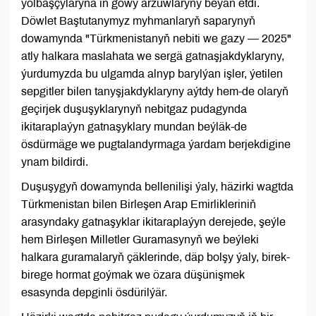
ýolbaşçylaryna iň gowy arzuwlaryny beýan etdi.
Döwlet Baştutanymyz myhmanlaryň saparynyň
dowamynda "Türkmenistanyň nebiti we gazy — 2025"
atly halkara maslahata we sergä gatnaşjakdyklaryny,
ýurdumyzda bu ulgamda alnyp barylýan işler, ýetilen
sepgitler bilen tanyşjakdyklaryny aýtdy hem-de olaryň
geçirjek duşuşyklarynyň nebitgaz pudagynda
ikitaraplaýyn gatnaşyklary mundan beýläk-de
ösdürmäge we pugtalandyrmaga ýardam berjekdigine
ynam bildirdi.
Duşuşygyň dowamynda bellenilişi ýaly, häzirki wagtda
Türkmenistan bilen Birleşen Arap Emirlikleriniň
arasyndaky gatnaşyklar ikitaraplaýyn derejede, şeýle
hem Birleşen Milletler Guramasynyň we beýleki
halkara guramalaryň çäklerinde, däp bolşy ýaly, birek-
birege hormat goýmak we özara düşünişmek
esasynda depginli ösdürilýär.