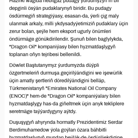
Häzirki wagtda nebitgaz pudagy ýurdumyzyň iň bir
depginli ösýän pudaklarynyň biridir. Bu pudagy
ösdürmegiň strategiýasy, esasan-da, ýerli çig maly
ulanmak arkaly, milli ykdysadyýetimiziň pudaklary üçin
zerur bolan, şeýle hem eksport ugurly önümleri
öndürmäge gönükdirilendir. Şunuň bilen baglylykda,
"Dragon Oil" kompaniýasy bilen hyzmatdaşlygyň
toplanan oňyn tejribesi bellenildi.
Döwlet Baştutanymyz ýurdumyzda düýpli
özgertmeleriň durmuşa geçirilýändigini we işewürlik
üçin amatly şertleriň döredilýändigini belläp,
Türkmenistanyň "Emirates National Oil Company
(ENOC)" hem-de "Dragon Oil" kompaniýalary bilen
hyzmatdaşlygy has-da giňeltmek üçin anyk tekliplere
seretmäge taýýardygyny aýtdy.
Duşuşygyň ahyrynda hormatly Prezidentimiz Serdar
Berdimuhamedow ýola goýlan özara bähbitli
hyzmatdaşlygyň mundan beýläk-de ösdüriljekdigine