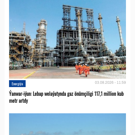
03.08.2026 - 11:59
Energiýa
Ýanwar-iýun: Lebap welaýatynda gaz önümçiligi 117,1 million kub
metr artdy