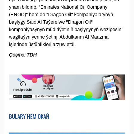
ynam bildirip, "Emirates National Oil Company
(ENOC)" hem-de "Dragon Oil" kompaniýalarynyň
başlygy Said Al Taýere we "Dragon Oil"
kompaniýasynyň müdiriýetiniň başlygynyň wezipesini
wagtlaýyn ýerine ýetiriji Abdulkarim Al Maazmä
işlerinde üstünlikleri arzuw etdi.
Çeşme: TDH
BULARY HEM OKAŇ