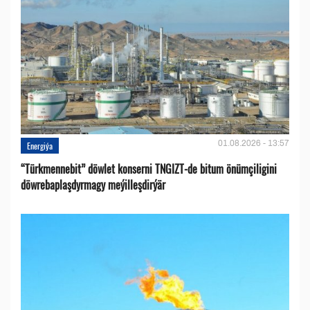
01.08.2026 - 13:57
Energiýa
“Türkmennebit” döwlet konserni TNGIZT-de bitum önümçiligini
döwrebaplaşdyrmagy meýilleşdirýär