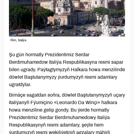
Rim, Italiýa
Şu gün hormatly Prezidentimiz Serdar
Berdimuhamedow Italiýa Respublikasyna resmi sapar
bilen ugrady. Paýtagtymyzyň Halkara howa menzilinde
döwlet Baştutanymyzy ýurdumyzyň resmi adamlary
ugratdylar.
Birnäçe sagatdan soňra, döwlet Baştutanymyzyň uçary
Italiýanyň Fýumiçino «Leonardo Da Winçi» halkara
howa menziline gelip gondy. Bu ýerde hormatly
Prezidentimiz Serdar Berdimuhamedowy Italiýa
Respublikasynyň resmi adamlary, şeýle hem
ýurdumyzyň resmi wekiliýetiniň agzalary mähirli