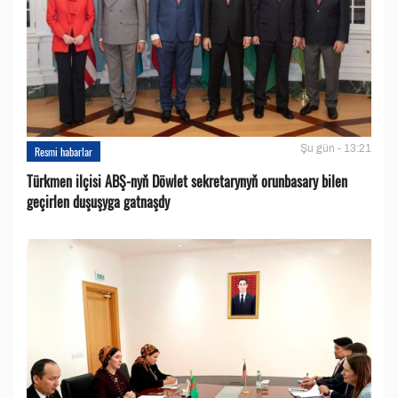
Şu gün - 13:21
Resmi habarlar
Türkmen ilçisi ABŞ-nyň Döwlet sekretarynyň orunbasary bilen
geçirlen duşuşyga gatnaşdy