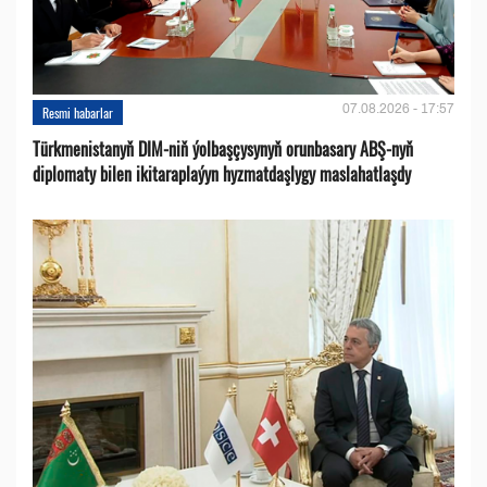
07.08.2026 - 17:57
Resmi habarlar
Türkmenistanyň DIM-niň ýolbaşçysynyň orunbasary ABŞ-nyň
diplomaty bilen ikitaraplaýyn hyzmatdaşlygy maslahatlaşdy