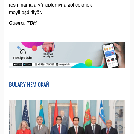
resminamalaryň toplumyna gol çekmek
meýilleşdirilýär.
Çeşme: TDH
BULARY HEM OKAŇ