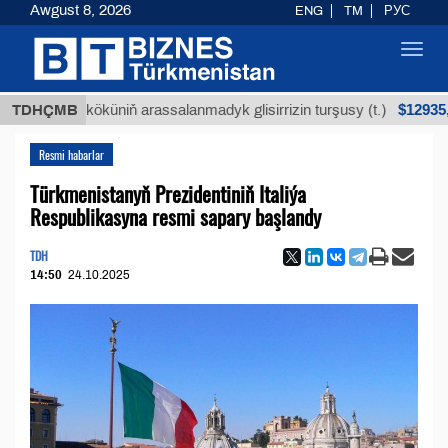
Awgust 8, 2026
ENG
TM
РУС
Toggl
navig
$12935,18
uýan köküniň arassalanmadyk glisirrizin turşusy (t.)
TDHÇMB
Resmi habarlar
Türkmenistanyň Prezidentiniň Italiýa
Respublikasyna resmi sapary başlandy
TDH
14:50
24.10.2025