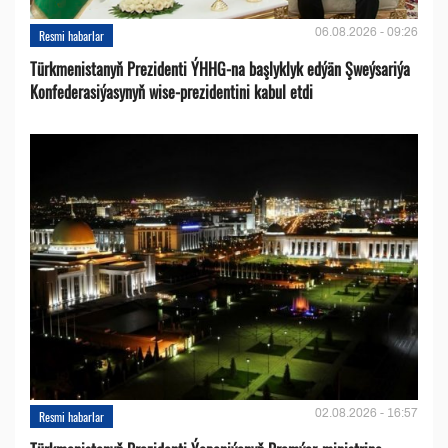
06.08.2026 - 09:26
Resmi habarlar
Türkmenistanyň Prezidenti ÝHHG-na başlyklyk edýän Şweýsariýa
Konfederasiýasynyň wise-prezidentini kabul etdi
02.08.2026 - 16:57
Resmi habarlar