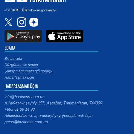
© 2026 BT. Ähli hukuklar goralandyr.
EDARA
Biz barada
Düzgünler we şertler
Şahsy maglumatlaryň goragy
Habarlaşmak üçin
HABARLAŞMAK ÜÇIN
info@business.com.tm
A.Nyýazow şaýoly 157, Aşgabat, Türkmenistan, 744000
+993 61 89 14 98
Bildirişleriňizi we iş orunlaryňyzy ýerleşdirmek üçin:
press@business.com.tm