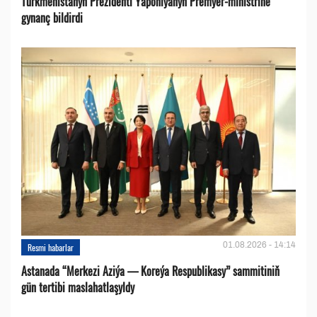
Türkmenistanyň Prezidenti Ýaponiýanyň Premýer-ministrine
gynanç bildirdi
01.08.2026 - 14:14
Resmi habarlar
Astanada “Merkezi Aziýa — Koreýa Respublikasy” sammitiniň
gün tertibi maslahatlaşyldy