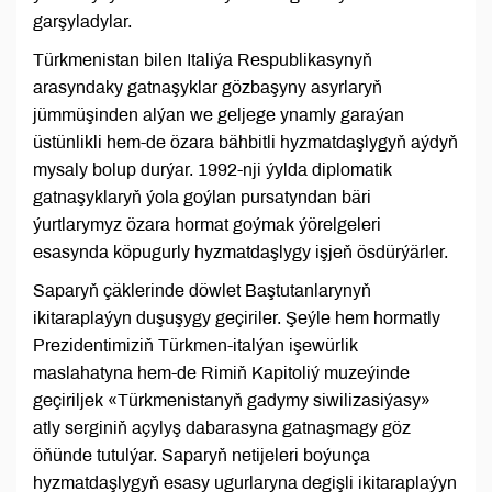
garşyladylar.
Türkmenistan bilen Italiýa Respublikasynyň
arasyndaky gatnaşyklar gözbaşyny asyrlaryň
jümmüşinden alýan we geljege ynamly garaýan
üstünlikli hem-de özara bähbitli hyzmatdaşlygyň aýdyň
mysaly bolup durýar. 1992-nji ýylda diplomatik
gatnaşyklaryň ýola goýlan pursatyndan bäri
ýurtlarymyz özara hormat goýmak ýörelgeleri
esasynda köpugurly hyzmatdaşlygy işjeň ösdürýärler.
Saparyň çäklerinde döwlet Baştutanlarynyň
ikitaraplaýyn duşuşygy geçiriler. Şeýle hem hormatly
Prezidentimiziň Türkmen-italýan işewürlik
maslahatyna hem-de Rimiň Kapitoliý muzeýinde
geçiriljek «Türkmenistanyň gadymy siwilizasiýasy»
atly serginiň açylyş dabarasyna gatnaşmagy göz
öňünde tutulýar. Saparyň netijeleri boýunça
hyzmatdaşlygyň esasy ugurlaryna degişli ikitaraplaýyn