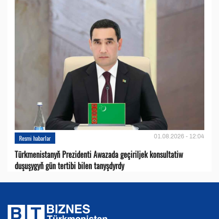
01.08.2026 - 12:04
Resmi habarlar
Türkmenistanyň Prezidenti Awazada geçiriljek konsultatiw
duşuşygyň gün tertibi bilen tanyşdyrdy