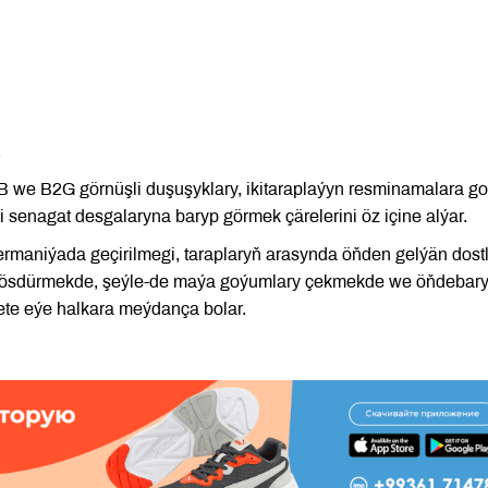
.
 we B2G görnüşli duşuşyklary, ikitaraplaýyn resminamalara go
senagat desgalaryna baryp görmek çärelerini öz içine alýar.
rmaniýada geçirilmegi, taraplaryň arasynda öňden gelýän dost
y ösdürmekde, şeýle-de maýa goýumlary çekmekde we öňdebary
te eýe halkara meýdança bolar.