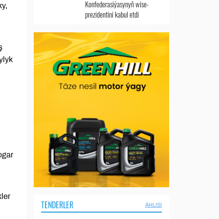
Konfederasiýasynyň wise-
ky,
prezidentini kabul etdi
ş
ylyk
ogar
ler
TENDERLER
ÄHLISI