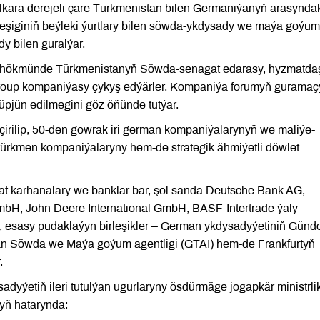
alkara derejeli çäre Türkmenistan bilen Germaniýanyň arasynda
eşiginiň beýleki ýurtlary bilen söwda-ykdysady we maýa goýum
 bilen guralýar.
sy hökmünde Türkmenistanyň Söwda-senagat edarasy, hyzmatda
oup kompaniýasy çykyş edýärler. Kompaniýa forumyň guramaç
pjün edilmegini göz öňünde tutýar.
ilip, 50-den gowrak iri german kompaniýalarynyň we maliýe-
51 türkmen kompaniýalaryny hem-de strategik ähmiýetli döwlet
gat kärhanalary we banklar bar, şol sanda Deutsche Bank AG,
John Deere International GmbH, BASF-Intertrade ýaly
, esasy pudaklaýyn birleşikler – German ykdysadyýetiniň Günd
man Söwda we Maýa goýum agentligi (GTAI) hem-de Frankfurtyň
.
dyýetiň ileri tutulýan ugurlaryny ösdürmäge jogapkär ministrlik
ryň hatarynda: