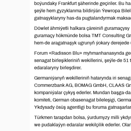
boýundaky Frankfurt şäherinde geçiriler. Bu h
şeýle hem gyzyklanma bildirýän Ýewropa Bilel
gatnaşyklaryny has-da pugtalandyrmak maksady
Döwlet ähmiýetli halkara çäreiniň guramaçy
guramaçy hökmünde bolsa TMT Consulting Gr
hem-de aragatnaşyk ugrunyň ýokary derejede ü
Forum «Radisson Blu» myhmanhanasynda geçir
senagat birleşikleriniň wekillerini, şeýle-de 
edaralaryny birleşdirer.
Germaniýanyň wekilleriniň hatarynda iri sena
Commerzbank AG, BOMAG GmbH, CLAAS GmbH, 
kompaniýalar çykyş ederler. Mundan başga-da
komiteti, German obasenagat bileleşigi, Ger
Ykdysady ösüş agentligi bu foruma gatnaşarlar
Türkmen tarapdan bolsa, ýurdumyzy milli ykdysa
we pudaklaýyn edaralar wekilçilik ederler. Ola