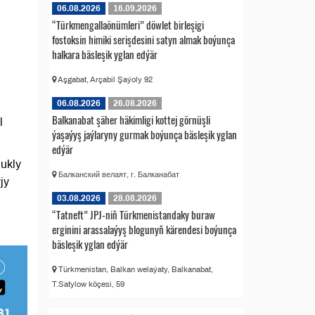
06.08.2026
16.09.2026
“Türkmengallaönümleri” döwlet birleşigi
fostoksin himiki serişdesini satyn almak boýunça
halkara bäsleşik yglan edýär
Aşgabat, Arçabil Şaýoly 92
06.08.2026
26.08.2026
Balkanabat şäher häkimligi kottej görnüşli
l
ýaşaýyş jaýlaryny gurmak boýunça bäsleşik yglan
edýär
lukly
Балканский велаят, г. Балканабат
jy
03.08.2026
28.08.2026
“Tatneft” JPJ-niň Türkmenistandaky buraw
erginini arassalaýyş blogunyň kärendesi boýunça
bäsleşik yglan edýär
Türkmenistan, Balkan welaýaty, Balkanabat,
T.Satylow köçesi, 59