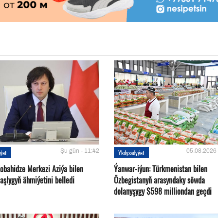
Şu gün - 11:42
05.08.2026 
ýet
Ykdysadyýet
Kobahidze Merkezi Aziýa bilen
Ýanwar-iýun: Türkmenistan bilen
aşlygyň ähmiýetini belledi
Özbegistanyň arasyndaky söwda
dolanyşygy $598 milliondan geçdi