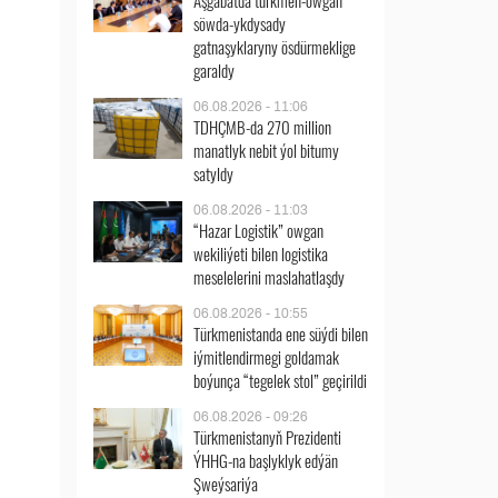
Aşgabatda türkmen-owgan
söwda-ykdysady
gatnaşyklaryny ösdürmeklige
garaldy
06.08.2026 - 11:06
TDHÇMB-da 270 million
manatlyk nebit ýol bitumy
satyldy
06.08.2026 - 11:03
“Hazar Logistik” owgan
wekiliýeti bilen logistika
meselelerini maslahatlaşdy
06.08.2026 - 10:55
Türkmenistanda ene süýdi bilen
iýmitlendirmegi goldamak
boýunça “tegelek stol” geçirildi
06.08.2026 - 09:26
Türkmenistanyň Prezidenti
ÝHHG-na başlyklyk edýän
Şweýsariýa