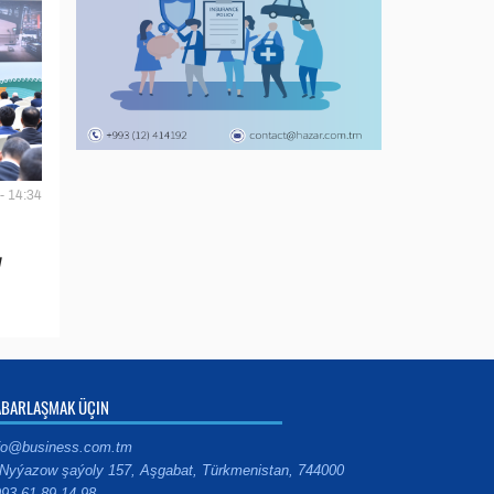
- 14:34
y
ABARLAŞMAK ÜÇIN
fo@business.com.tm
Nyýazow şaýoly 157, Aşgabat, Türkmenistan, 744000
93 61 89 14 98