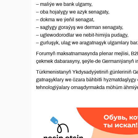
– maliýe we bank ulgamy,
– oba hojalygy we azyk senagaty,
– dokma we ýeňil senagat,
– saglygy goraýyş we derman senagaty,
– uglewodorodlar we nebit-himiýa pudagy,
– gurluşyk, ulag we aragatnaşyk ulgamlary bar
Forumyň maksatnamasynda plenar mejlisi, B2B
çekmek dabarasyny, şeýle-de Germaniýanyň iri 
Türkmenistanyň Ykdysadyýetiniň günleriniň Ge
gatnaşyklary we özara bähbitli hyzmatdaşlyg
tehnologiýalary ornaşdyrmakda möhüm ähmiýe