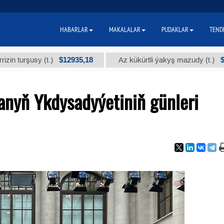
HABARLAR
MAKALALAR
PUDAKLAR
TEND
$12935,18
$300
rşusy (t.)
Az kükürtli ýakyş mazudy (t.)
anyň Ykdysadyýetiniň günleri