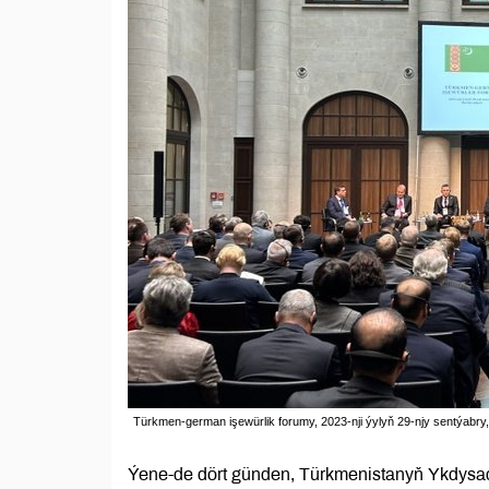
Türkmen-german işewürlik forumy, 2023-nji ýylyň 29-njy sentýabry,
Ýene-de dört günden, Türkmenistanyň Ykdysa