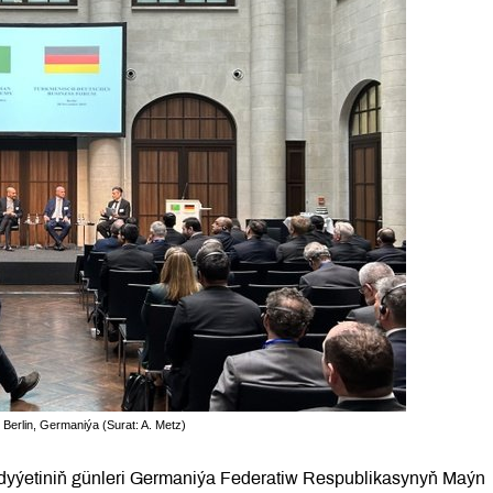
 Berlin, Germaniýa (Surat: A. Metz)
dyýetiniň günleri Germaniýa Federatiw Respublikasynyň Maýn