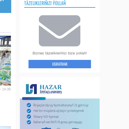
TÄZELIKLERIŇIZI ÝOLLAŇ
Biznes täzelikleriňizi bize ýollaň!
UGRATMAK
- 14:35