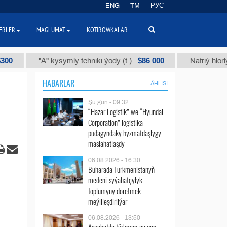
ENG
TM
РУС
ERLER
MAGLUMAT
KOTIROWKALAR
$86 000
"А" kysymly tehniki ýody (t.)
Natriý hlorly (naha
HABARLAR
ÄHLISI
Şu gün - 09:32
“Hazar Logistik” we “Hyundai
Corporation” logistika
pudagyndaky hyzmatdaşlygy
maslahatlaşdy
06.08.2026 - 16:30
Buharada Türkmenistanyň
medeni-syýahatçylyk
toplumyny döretmek
meýilleşdirilýär
06.08.2026 - 13:50