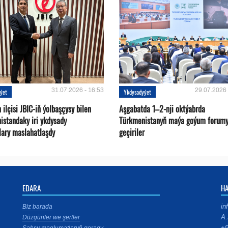
31.07.2026 - 16:53
29.07.2026 
ýet
Ykdysadyýet
ilçisi JBIC-iň ýolbaşçysy bilen
Aşgabatda 1–2-nji oktýabrda
istandaky iri ykdysady
Türkmenistanyň maýa goýum forum
lary maslahatlaşdy
geçiriler
EDARA
H
in
Biz barada
A.
Düzgünler we şertler
+9