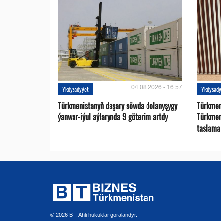
04.08.2026 - 16:57
Ykdysadyýet
Ykdysady
Türkmenistanyň daşary söwda dolanyşygy
Türkmen 
ýanwar-iýul aýlarynda 9 göterim artdy
Türkmen
taslama
© 2026 BT. Ähli hukuklar goralandyr.