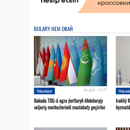
BULARY HEM OKAŇ
Şu gün - 13:07
Ykdysadyýet
Ykdysady
Bakuda TDG-ä agza ýurtlaryň öňdebaryjy
Irakliý 
seljeriş merkezleriniň maslahaty geçiriler
hyzmatd