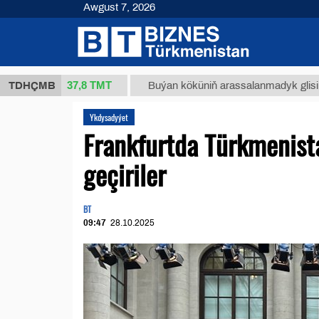
Awgust 7, 2026
37,8 ТМТ
 (kg.)
TDHÇMB
Buýan köküniň arassalanmadyk glisirrizin tu
Ykdysadyýet
Frankfurtda Türkmenist
geçiriler
BT
09:47
28.10.2025