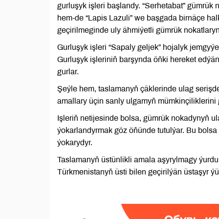
gurluşyk işleri başlandy. “Serhetabat” gümrü
hem-de “Lapis Lazuli” we başgada birnäçe halk
geçirilmeginde uly ähmiýetli gümrük nokatlaryn
Gurluşyk işleri “Sapaly geljek” hojalyk jemgyýet
Gurluşyk işleriniň barşynda öňki hereket edýän
gurlar.
Şeýle hem, taslamanyň çäklerinde ulag serişd
amallary üçin sanly ulgamyň mümkinçiliklerini 
Işleriň netijesinde bolsa, gümrük nokadynyň ul
ýokarlandyrmak göz öňünde tutulýar. Bu bols
ýokarydyr.
Taslamanyň üstünlikli amala aşyrylmagy ýurduň
Türkmenistanyň üsti bilen geçirilýän üstaşyr ýü