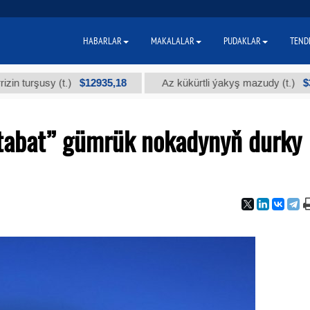
HABARLAR
MAKALALAR
PUDAKLAR
TEND
$12935,18
$300
usy (t.)
Az kükürtli ýakyş mazudy (t.)
tabat” gümrük nokadynyň durky