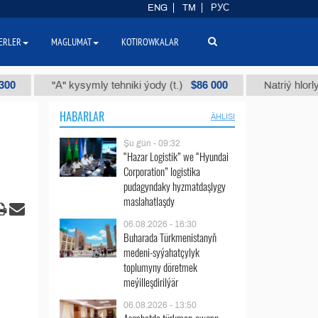
ENG
TM
РУС
ERLER
MAGLUMAT
KOTIROWKALAR
$86 000
"А" kysymly tehniki ýody (t.)
Natriý hlorly (nahar 
HABARLAR
ÄHLISI
Şu gün - 09:32
“Hazar Logistik” we “Hyundai
Corporation” logistika
pudagyndaky hyzmatdaşlygy
maslahatlaşdy
06.08.2026 - 16:30
Buharada Türkmenistanyň
medeni-syýahatçylyk
toplumyny döretmek
meýilleşdirilýär
06.08.2026 - 13:50