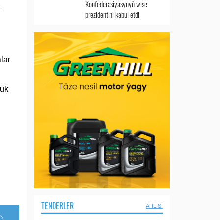
Konfederasiýasynyň wise-
a
prezidentini kabul etdi
lar
rük
TENDERLER
ÄHLISI