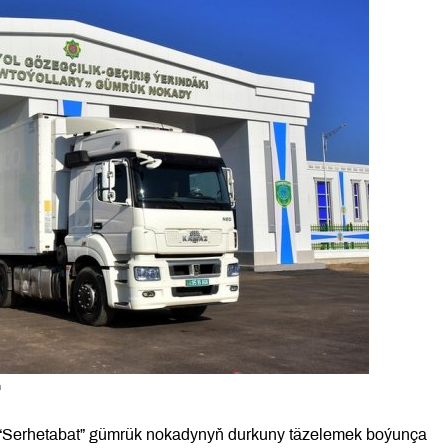
n
“Serhetabat” gümrük nokadynyň durkuny täzelemek boýunça