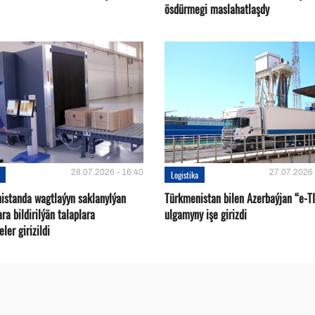
ösdürmegi maslahatlaşdy
28.07.2026 - 16:40
27.07.2026 
Logistika
istanda wagtlaýyn saklanylýan
Türkmenistan bilen Azerbaýjan “e-T
a bildirilýän talaplara
ulgamyny işe girizdi
ler girizildi