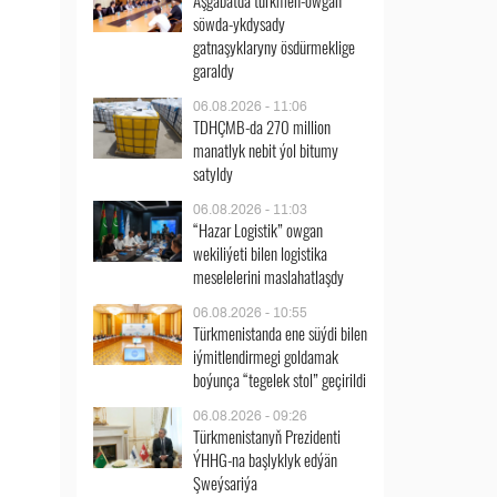
Aşgabatda türkmen-owgan
söwda-ykdysady
gatnaşyklaryny ösdürmeklige
garaldy
06.08.2026 - 11:06
TDHÇMB-da 270 million
manatlyk nebit ýol bitumy
satyldy
06.08.2026 - 11:03
“Hazar Logistik” owgan
wekiliýeti bilen logistika
meselelerini maslahatlaşdy
06.08.2026 - 10:55
Türkmenistanda ene süýdi bilen
iýmitlendirmegi goldamak
boýunça “tegelek stol” geçirildi
06.08.2026 - 09:26
Türkmenistanyň Prezidenti
ÝHHG-na başlyklyk edýän
Şweýsariýa