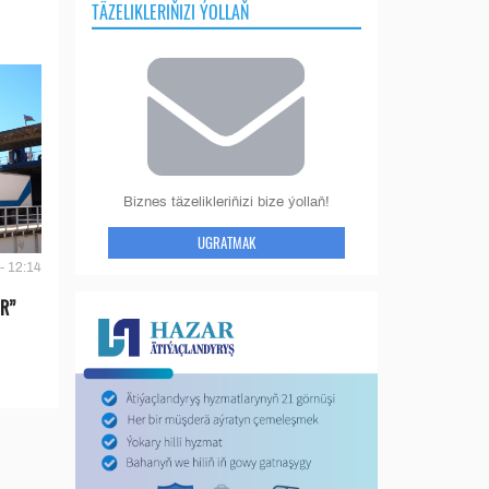
TÄZELIKLERIŇIZI ÝOLLAŇ
Biznes täzelikleriňizi bize ýollaň!
UGRATMAK
- 12:14
IR”