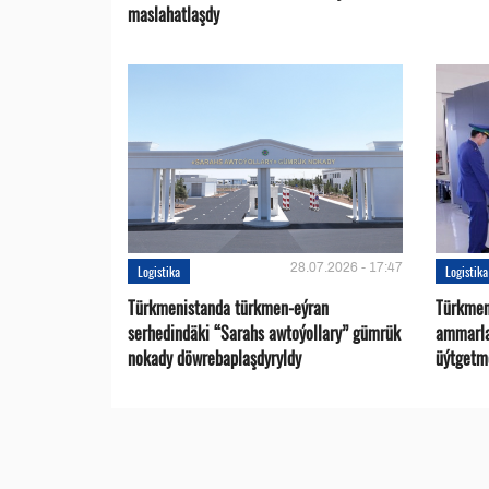
maslahatlaşdy
28.07.2026 - 17:47
Logistika
Logistika
Türkmenistanda türkmen-eýran
Türkmen
serhedindäki “Sarahs awtoýollary” gümrük
ammarlar
nokady döwrebaplaşdyryldy
üýtgetme