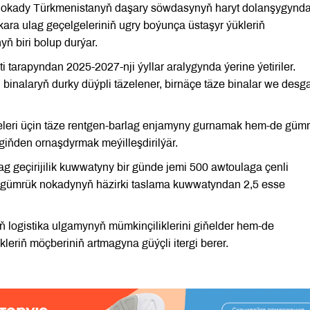
k nokady Türkmenistanyň daşary söwdasynyň haryt dolanşygynd
ara ulag geçelgeleriniň ugry boýunça üstaşyr ýükleriň
yň biri bolup durýar.
i tarapyndan 2025-2027-nji ýyllar aralygynda ýerine ýetiriler.
 binalaryň durky düýpli täzelener, birnäçe täze binalar we desga
eleri üçin täze rentgen-barlag enjamyny gurnamak hem-de güm
giňden ornaşdyrmak meýilleşdirilýär.
ag geçirijilik kuwwatyny bir günde jemi 500 awtoulaga çenli
a gümrük nokadynyň häzirki taslama kuwwatyndan 2,5 esse
 logistika ulgamynyň mümkinçiliklerini giňelder hem-de
kleriň möçberiniň artmagyna güýçli itergi berer.