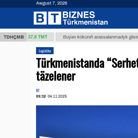
Awgust 7, 2026
37,8 ТМТ
(kg.)
TDHÇMB
Buýan köküniň arassalanmadyk glisirrizin turş
Logistika
Türkmenistanda “Serhe
täzelener
BT
09:32
04.11.2025