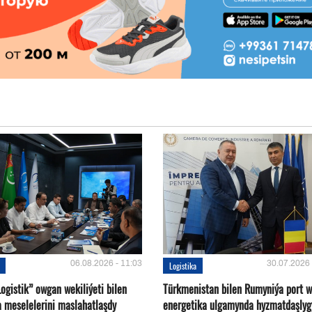
06.08.2026 - 11:03
30.07.2026 
Logistika
ogistik” owgan wekiliýeti bilen
Türkmenistan bilen Rumyniýa port 
a meselelerini maslahatlaşdy
energetika ulgamynda hyzmatdaşlyg