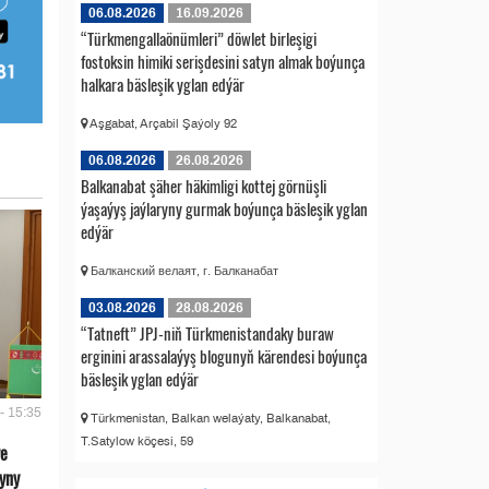
06.08.2026
16.09.2026
“Türkmengallaönümleri” döwlet birleşigi
fostoksin himiki serişdesini satyn almak boýunça
halkara bäsleşik yglan edýär
Aşgabat, Arçabil Şaýoly 92
06.08.2026
26.08.2026
Balkanabat şäher häkimligi kottej görnüşli
ýaşaýyş jaýlaryny gurmak boýunça bäsleşik yglan
edýär
Балканский велаят, г. Балканабат
03.08.2026
28.08.2026
“Tatneft” JPJ-niň Türkmenistandaky buraw
erginini arassalaýyş blogunyň kärendesi boýunça
bäsleşik yglan edýär
- 15:35
Türkmenistan, Balkan welaýaty, Balkanabat,
T.Satylow köçesi, 59
we
yny