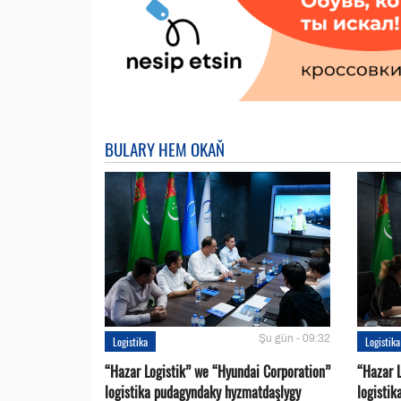
BULARY HEM OKAŇ
Şu gün - 09:32
Logistika
Logistika
“Hazar Logistik” we “Hyundai Corporation”
“Hazar L
logistika pudagyndaky hyzmatdaşlygy
logistik