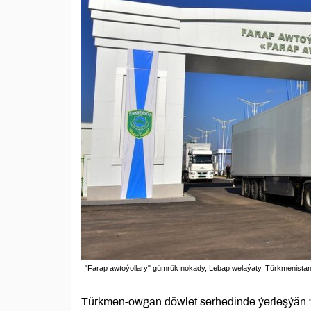
"Farap awtoýollary" gümrük nokady, Lebap welaýaty, Türkmenista
Türkmen-owgan döwlet serhedinde ýerleşýän 