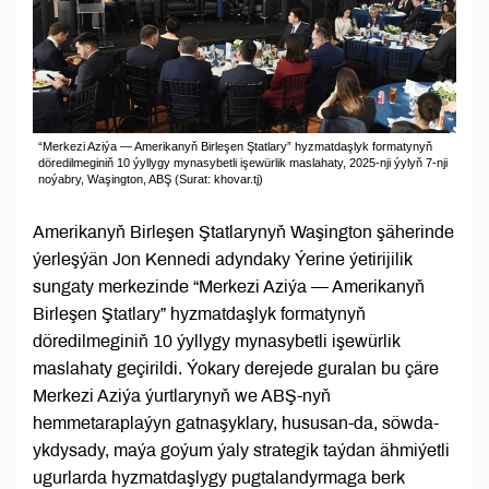
“Merkezi Aziýa — Amerikanyň Birleşen Ştatlary” hyzmatdaşlyk formatynyň
döredilmeginiň 10 ýyllygy mynasybetli işewürlik maslahaty, 2025-nji ýylyň 7-nji
noýabry, Waşington, ABŞ (Surat: khovar.tj)
Amerikanyň Birleşen Ştatlarynyň Waşington şäherinde
ýerleşýän Jon Kennedi adyndaky Ýerine ýetirijilik
sungaty merkezinde “Merkezi Aziýa — Amerikanyň
Birleşen Ştatlary” hyzmatdaşlyk formatynyň
döredilmeginiň 10 ýyllygy mynasybetli işewürlik
maslahaty geçirildi. Ýokary derejede guralan bu çäre
Merkezi Aziýa ýurtlarynyň we ABŞ-nyň
hemmetaraplaýyn gatnaşyklary, hususan-da, söwda-
ykdysady, maýa goýum ýaly strategik taýdan ähmiýetli
ugurlarda hyzmatdaşlygy pugtalandyrmaga berk