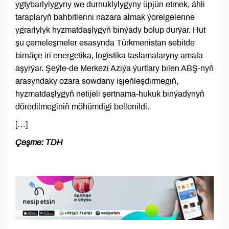
ygtybarlylygyny we durnuklylygyny üpjün etmek, ähli
taraplaryň bähbitlerini nazara almak ýörelgelerine
ygrarlylyk hyzmatdaşlygyň binýady bolup durýar. Hut
şu çemeleşmeler esasynda Türkmenistan sebitde
birnäçe iri energetika, logistika taslamalaryny amala
aşyrýar. Şeýle-de Merkezi Aziýa ýurtlary bilen ABŞ-nyň
arasyndaky özara söwdany işjeňleşdirmegiň,
hyzmatdaşlygyň netijeli şertnama-hukuk binýadynyň
döredilmeginiň möhümdigi bellenildi.
[…]
Çeşme: TDH