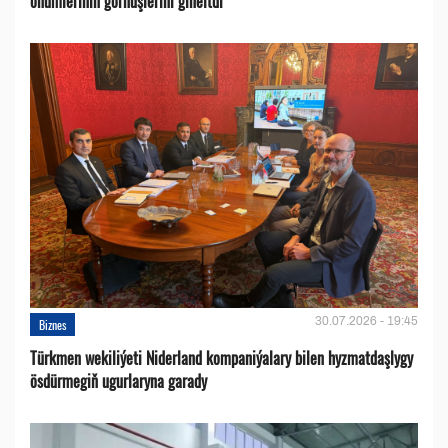
önümleriniň görnüşlerini giňeltdi
30.07.2026 - 19:45
Biznes
Türkmen wekiliýeti Niderland kompaniýalary bilen hyzmatdaşlygy
ösdürmegiň ugurlaryna garady