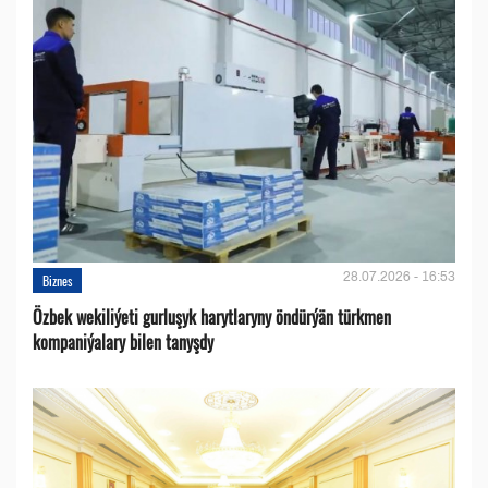
28.07.2026 - 16:53
Biznes
Özbek wekiliýeti gurluşyk harytlaryny öndürýän türkmen
kompaniýalary bilen tanyşdy