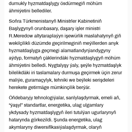
durnukly hyzmatdaşlygy ösdürmegiň möhüm
ähmiýetini bellediler.
Soňra Türkmenistanyň Ministrler Kabinetiniň
Başlygynyň orunbasary, daşary işler ministri
R.Meredow altytaraplaýyn işewürlik maslahatynyň giň
wekilçilikli düzümde geçirilmeginiň meýillerden anyk
hyzmatdaşlyga geçmegi alamatlandyrýandygyny
aýdyp, formatyň çäklerindäki hyzmatdaşlygyň möhüm
ähmiýetini belledi. Nygtalyşy ýaly, şeýle hyzmatdaşlyk
bilelikdäki iri taslamalary durmuşa geçirmek üçin zerur
maliýe, guramaçylyk, tehniki we beýleki serişdeleri
herekete getirmäge mümkinçilik berýär.
Öňdebaryjy tehnologiýalar, sanlylaşdyrmak, emeli aň,
“ýaşyl” standartlar, energetika, ulag ulgamlary
ykdysady hyzmatdaşlygyň ileri tutulýan ugurlarynyň
hatarynda görkezildi. Şunda energetika, ulag
akymlaryny diwersifikasiýalaşdyrmak, olaryň