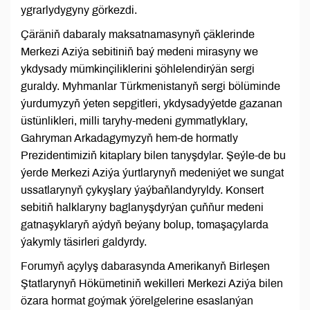
ygrarlydygyny görkezdi.
Çäräniň dabaraly maksatnamasynyň çäklerinde
Merkezi Aziýa sebitiniň baý medeni mirasyny we
ykdysady mümkinçiliklerini şöhlelendirýän sergi
guraldy. Myhmanlar Türkmenistanyň sergi bölüminde
ýurdumyzyň ýeten sepgitleri, ykdysadyýetde gazanan
üstünlikleri, milli taryhy-medeni gymmatlyklary,
Gahryman Arkadagymyzyň hem-de hormatly
Prezidentimiziň kitaplary bilen tanyşdylar. Şeýle-de bu
ýerde Merkezi Aziýa ýurtlarynyň medeniýet we sungat
ussatlarynyň çykyşlary ýaýbaňlandyryldy. Konsert
sebitiň halklaryny baglanyşdyrýan çuňňur medeni
gatnaşyklaryň aýdyň beýany bolup, tomaşaçylarda
ýakymly täsirleri galdyrdy.
Forumyň açylyş dabarasynda Amerikanyň Birleşen
Ştatlarynyň Hökümetiniň wekilleri Merkezi Aziýa bilen
özara hormat goýmak ýörelgelerine esaslanýan