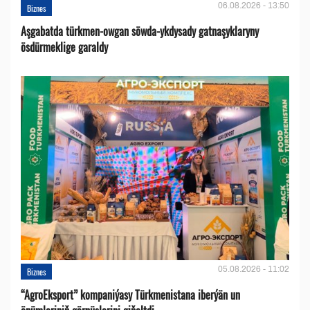
06.08.2026 - 13:50
Biznes
Aşgabatda türkmen-owgan söwda-ykdysady gatnaşyklaryny
ösdürmeklige garaldy
05.08.2026 - 11:02
Biznes
“AgroEksport” kompaniýasy Türkmenistana iberýän un