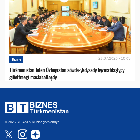
28.07.2026 - 10:03
Biznes
Türkmenistan bilen Özbegistan söwda-ykdysady hyzmatdaşlygy
giňeltmegi maslahatlaşdy
© 2026 BT. Ähli hukuklar goralandyr.