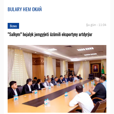
BULARY HEM OKAŇ
Şu gün - 11:04
Biznes
“Salkym” hojalyk jemgyýeti üzümiň eksportyny artdyrýar