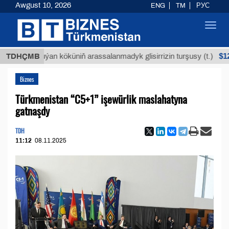
Awgust 10, 2026
ENG
TM
РУС
Toggl
navig
$12935,18
TDHÇMB
Buýan köküniň arassalanmadyk glisirrizin turşusy (t.)
Biznes
Türkmenistan “C5+1” işewürlik maslahatyna
gatnaşdy
TDH
11:12
08.11.2025