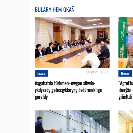
BULARY HEM OKAŇ
Şu gün - 13:50
Biznes
Biznes
Aşgabatda türkmen–owgan söwda-
“AgroEk
ykdysady gatnaşyklaryny ösdürmeklige
iberýän 
garaldy
giňeltdi