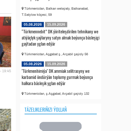
Türkmenistan, Balkan welaýaty, Balkanabat,
T.Satylow köçesi, 59
05.08.2026
15.09.2026
“Türkmennebit” DK ýöriteleşdirilen tehnikany we
atiýäçlyk şaýlaryny satyn almak boýunça bäsleşigi
gaýtadan yglan edýär
Türkmenistan, Aşgabat ş., Arçabil şaýoly 56
05.08.2026
15.09.2026
"Türkmenhimiýa" DK ammiak selitrasyny we
- 19:45
karbamid öndürýän toplumy gurmak boýunça
halkara bäsleşik yglan edýär
Türkmenistan, ş.Aşgabat, Arçabil şaýoly 132
TÄZELIKLERIŇIZI ÝOLLAŇ