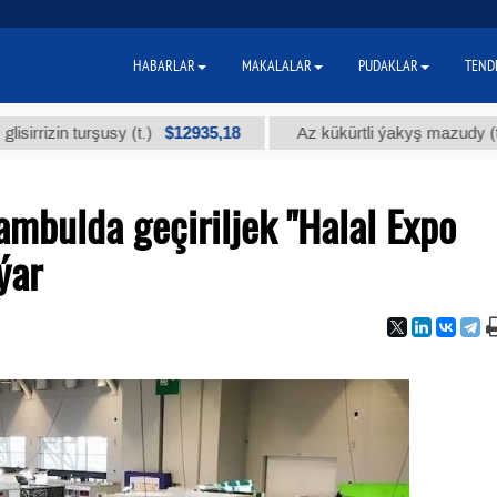
HABARLAR
MAKALALAR
PUDAKLAR
TEND
$12935,18
$30
n turşusy (t.)
Az kükürtli ýakyş mazudy (t.)
ambulda geçiriljek "Halal Expo
ýar