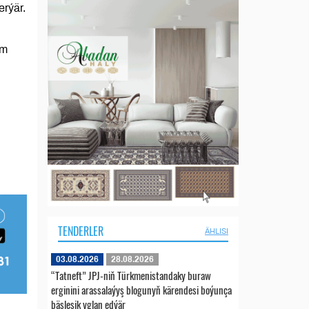
erýär.
um
TENDERLER
ÄHLISI
03.08.2026
28.08.2026
“Tatneft” JPJ-niň Türkmenistandaky buraw
erginini arassalaýyş blogunyň kärendesi boýunça
bäsleşik yglan edýär