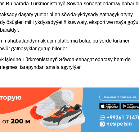
lýar. Bu barada Türkmenistanyň Söwda-senagat edarasy habar b
aksady daşary ýurtlar bilen söwda-ykdysady gatnaşyklaryny
 ösüşler, milli ykdysadyýetiň kuwwaty, eksport we maýa goý
baratdyr.
eri mahabatlandyrmak üçin platforma bolar, bu ýerde türkmen
wür gatnaşyklar gurup bilerler.
yk işlerine Türkmenistanyň Söwda-senagat edarasy hem-de
rleşmesi tarapyndan amala aşyrylýar.