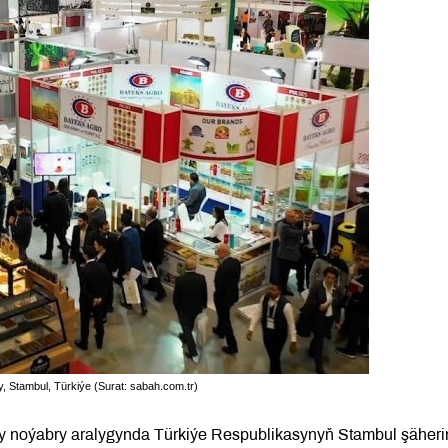
ry, Stambul, Türkiýe (Surat: sabah.com.tr)
njy noýabry aralygynda Türkiýe Respublikasynyň Stambul şäher