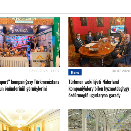
05.08.2026 - 11:02
30.07.2026 
Biznes
sport” kompaniýasy Türkmenistana
Türkmen wekiliýeti Niderland
un önümleriniň görnüşlerini
kompaniýalary bilen hyzmatdaşlygy
ösdürmegiň ugurlaryna garady