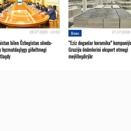
28.07.2026 - 10:03
27.07.2026 
Biznes
istan bilen Özbegistan söwda-
“Eziz doganlar keramika” kompaniý
y hyzmatdaşlygy giňeltmegi
Gruziýa önümlerini eksport etmegi
tlaşdy
meýilleşdirýär