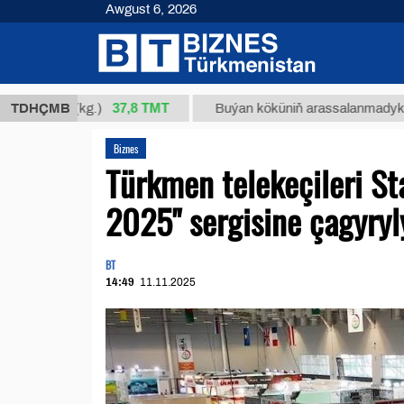
Awgust 6, 2026
37,8 ТМТ
34/1 (kg.)
TDHÇMB
Buýan köküniň arassalanmadyk glisirrizi
Biznes
Türkmen telekeçileri St
2025" sergisine çagyryl
BT
14:49
11.11.2025