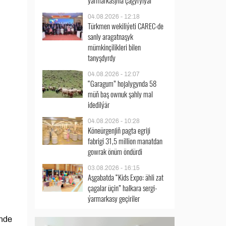
ýarmarkasyna çagyrylýar
04.08.2026 - 12:18
Türkmen wekiliýeti CAREC-de
sanly aragatnaşyk
mümkinçilikleri bilen
tanyşdyrdy
04.08.2026 - 12:07
“Garagum” hojalygynda 58
müň baş ownuk şahly mal
idedilýär
04.08.2026 - 10:28
Köneürgenjiň pagta egriji
fabrigi 31,5 million manatdan
gowrak önüm öndürdi
03.08.2026 - 16:15
Aşgabatda “Kids Expo: ähli zat
çagalar üçin” halkara sergi-
ýarmarkasy geçiriler
inde