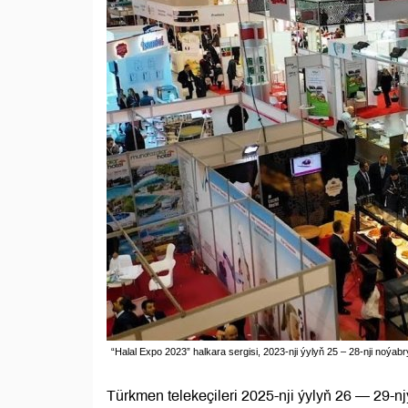
“Halal Expo 2023” halkara sergisi, 2023-nji ýylyň 25 – 28-nji noýab
Türkmen telekeçileri 2025-nji ýylyň 26 — 29-