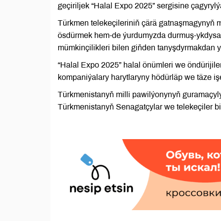
geçiriljek “Halal Expo 2025” sergisine çagyry
Türkmen telekeçileriniň çärä gatnaşmagynyň m
ösdürmek hem-de ýurdumyzda durmuş-ykdysady
mümkinçilikleri bilen giňden tanyşdyrmakdan y
“Halal Expo 2025” halal önümleri we öndürijil
kompaniýalary harytlaryny hödürläp we täze işe
Türkmenistanyň milli pawilýonynyň guramaçyl
Türkmenistanyň Senagatçylar we telekeçiler bi