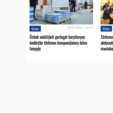
28.07.2026 - 16:53
Biznes
Biznes
Özbek wekiliýeti gurluşyk harytlaryny
Türkmen
öndürýän türkmen kompaniýalary bilen
ykdysad
tanyşdy
maslaha