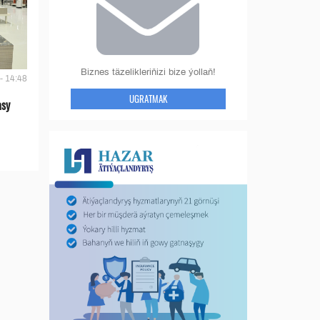
Biznes täzelikleriňizi bize ýollaň!
- 14:48
UGRATMAK
asy