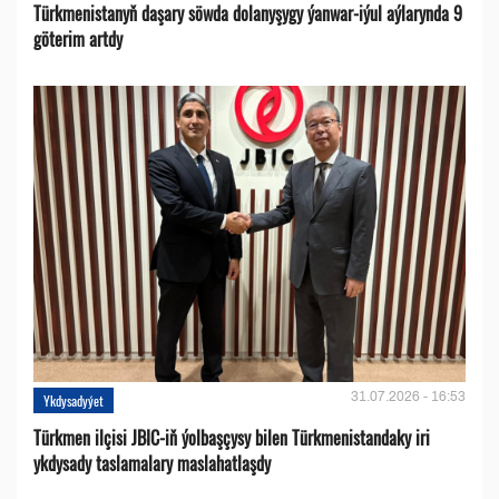
Türkmenistanyň daşary söwda dolanyşygy ýanwar-iýul aýlarynda 9
göterim artdy
31.07.2026 - 16:53
Ykdysadyýet
Türkmen ilçisi JBIC-iň ýolbaşçysy bilen Türkmenistandaky iri
ykdysady taslamalary maslahatlaşdy