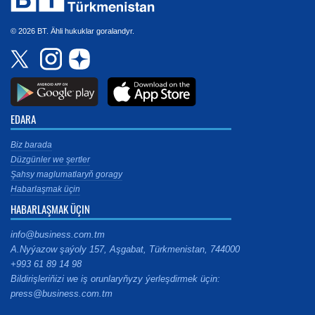
© 2026 BT. Ähli hukuklar goralandyr.
EDARA
Biz barada
Düzgünler we şertler
Şahsy maglumatlaryň goragy
Habarlaşmak üçin
HABARLAŞMAK ÜÇIN
info@business.com.tm
A.Nyýazow şaýoly 157, Aşgabat, Türkmenistan, 744000
+993 61 89 14 98
Bildirişleriňizi we iş orunlaryňyzy ýerleşdirmek üçin:
press@business.com.tm