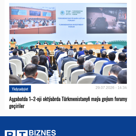
29.07.2026 - 14:34
Ykdysadyýet
Aşgabatda 1–2-nji oktýabrda Türkmenistanyň maýa goýum forumy
geçiriler