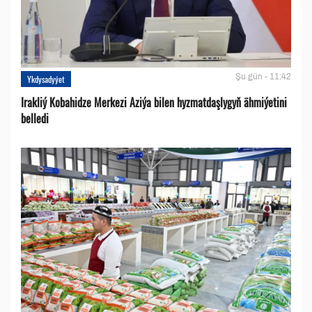
Şu gün - 11:42
Ykdysadyýet
Irakliý Kobahidze Merkezi Aziýa bilen hyzmatdaşlygyň ähmiýetini
belledi