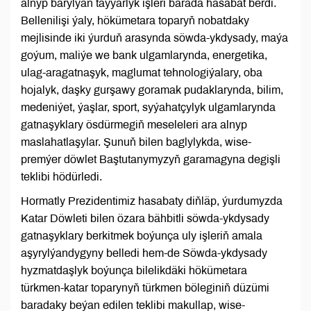
alnyp barylýan taýýarlyk işleri barada hasabat berdi.
Bellenilişi ýaly, hökümetara toparyň nobatdaky
mejlisinde iki ýurduň arasynda söwda-ykdysady, maýa
goýum, maliýe we bank ulgamlarynda, energetika,
ulag-aragatnaşyk, maglumat tehnologiýalary, oba
hojalyk, daşky gurşawy goramak pudaklarynda, bilim,
medeniýet, ýaşlar, sport, syýahatçylyk ulgamlarynda
gatnaşyklary ösdürmegiň meseleleri ara alnyp
maslahatlaşylar. Şunuň bilen baglylykda, wise-
premýer döwlet Baştutanymyzyň garamagyna degişli
teklibi hödürledi.
Hormatly Prezidentimiz hasabaty diňläp, ýurdumyzda
Katar Döwleti bilen özara bähbitli söwda-ykdysady
gatnaşyklary berkitmek boýunça uly işleriň amala
aşyrylýandygyny belledi hem-de Söwda-ykdysady
hyzmatdaşlyk boýunça bilelikdäki hökümetara
türkmen-katar toparynyň türkmen böleginiň düzümi
baradaky beýan edilen teklibi makullap, wise-