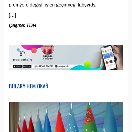
premýere degişli işleri geçirmegi tabşyrdy.
[…]
Çeşme: TDH
BULARY HEM OKAŇ