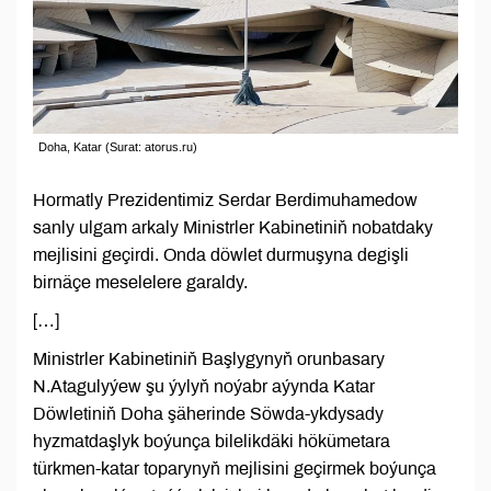
Doha, Katar (Surat: atorus.ru)
Hormatly Prezidentimiz Serdar Berdimuhamedow
sanly ulgam arkaly Ministrler Kabinetiniň nobatdaky
mejlisini geçirdi. Onda döwlet durmuşyna degişli
birnäçe meselelere garaldy.
[…]
Ministrler Kabinetiniň Başlygynyň orunbasary
N.Atagulyýew şu ýylyň noýabr aýynda Katar
Döwletiniň Doha şäherinde Söwda-ykdysady
hyzmatdaşlyk boýunça bilelikdäki hökümetara
türkmen-katar toparynyň mejlisini geçirmek boýunça