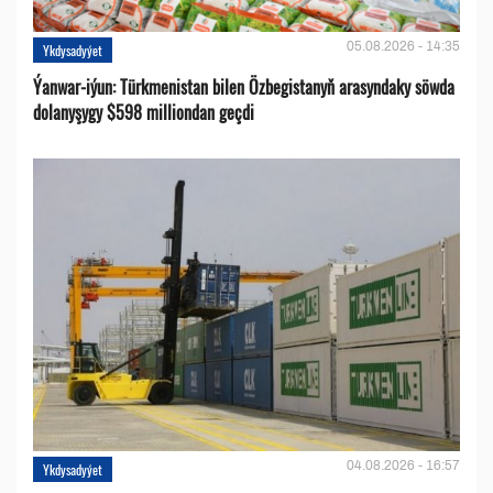
05.08.2026 - 14:35
Ykdysadyýet
Ýanwar-iýun: Türkmenistan bilen Özbegistanyň arasyndaky söwda
dolanyşygy $598 milliondan geçdi
04.08.2026 - 16:57
Ykdysadyýet