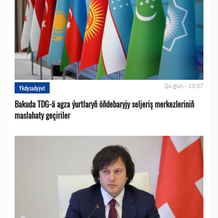
Şu gün - 13:07
Ykdysadyýet
Bakuda TDG-ä agza ýurtlaryň öňdebaryjy seljeriş merkezleriniň
maslahaty geçiriler