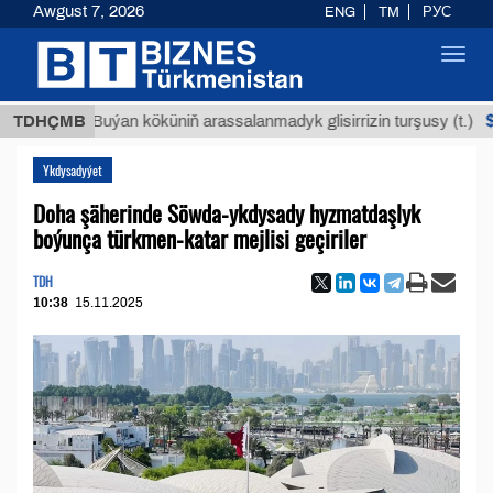
Awgust 7, 2026
ENG
TM
РУС
Toggl
navig
$12935,1
TDHÇMB
Buýan köküniň arassalanmadyk glisirrizin turşusy (t.)
Ykdysadyýet
Doha şäherinde Söwda-ykdysady hyzmatdaşlyk
boýunça türkmen-katar mejlisi geçiriler
TDH
10:38
15.11.2025