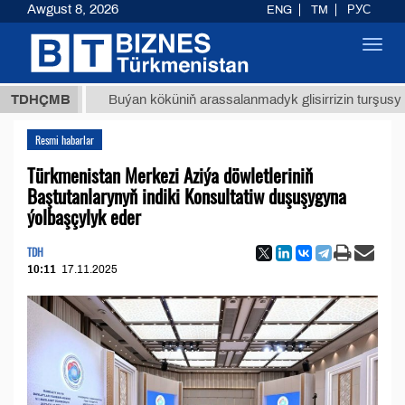
Awgust 8, 2026
ENG
TM
РУС
Toggl
navig
ТМТ
$1
TDHÇMB
Buýan köküniň arassalanmadyk glisirrizin turşusy (t.)
Resmi habarlar
Türkmenistan Merkezi Aziýa döwletleriniň
Baştutanlarynyň indiki Konsultatiw duşuşygyna
ýolbaşçylyk eder
TDH
10:11
17.11.2025