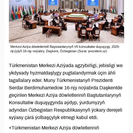
Merkezi Aziýa döwletleriniň Baştutanlarynyň VII konsultatiw duşuşygy, 2025-
nji ýylyň 16-njy noýabry, Daşkent, Özbegistan (Surat: prezident.uz)
Türkmenistan Merkezi Aziýada agzybirligi, jebisligi we
ykdysady hyzmatdaşlygy pugtalandyrmak üçin ähli
tagallalary eder. Muny Türkmenistanyň Prezidenti
Serdar Berdimuhamedow 16-njy noýabrda Daşkentde
geçirilen Merkezi Aziýa döwletleriniň Baştutanlarynyň
Konsultatiw duşuşygynda aýdyp, ýurdumyzyň
adyndan Özbegistan Respublikasynyň ýokary derejeli
syýasy çärä ýolbaşçylyk etmegi kabul etdi.
«Türkmenistan Merkezi Aziýa döwletleriniň