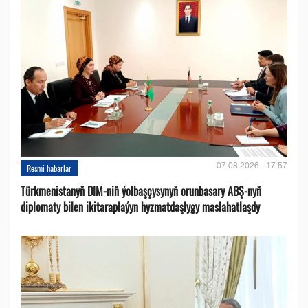
07.08.2026 - 17:57
Resmi habarlar
Türkmenistanyň DIM-niň ýolbaşçysynyň orunbasary ABŞ-nyň
diplomaty bilen ikitaraplaýyn hyzmatdaşlygy maslahatlaşdy