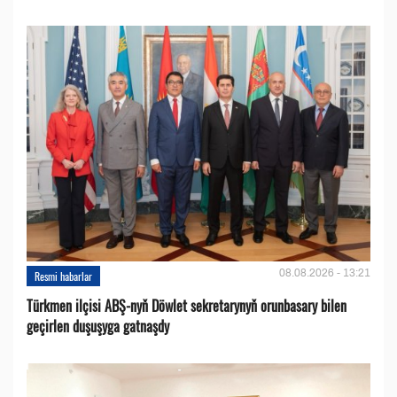
08.08.2026 - 13:21
Resmi habarlar
Türkmen ilçisi ABŞ-nyň Döwlet sekretarynyň orunbasary bilen
geçirlen duşuşyga gatnaşdy