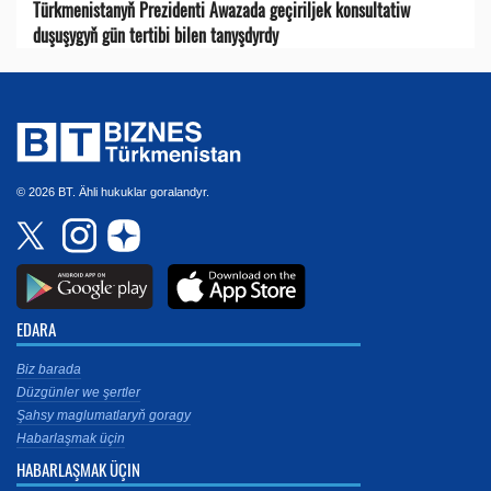
Türkmenistanyň Prezidenti Awazada geçiriljek konsultatiw
duşuşygyň gün tertibi bilen tanyşdyrdy
© 2026 BT. Ähli hukuklar goralandyr.
EDARA
Biz barada
Düzgünler we şertler
Şahsy maglumatlaryň goragy
Habarlaşmak üçin
HABARLAŞMAK ÜÇIN