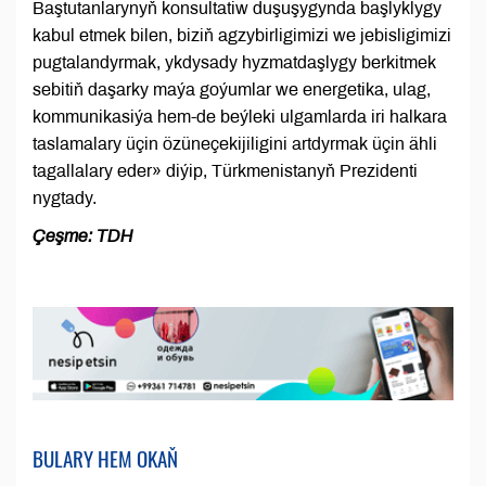
Baştutanlarynyň konsultatiw duşuşygynda başlyklygy
kabul etmek bilen, biziň agzybirligimizi we jebisligimizi
pugtalandyrmak, ykdysady hyzmatdaşlygy berkitmek
sebitiň daşarky maýa goýumlar we energetika, ulag,
kommunikasiýa hem-de beýleki ulgamlarda iri halkara
taslamalary üçin özüneçekijiligini artdyrmak üçin ähli
tagallalary eder» diýip, Türkmenistanyň Prezidenti
nygtady.
Çeşme: TDH
BULARY HEM OKAŇ