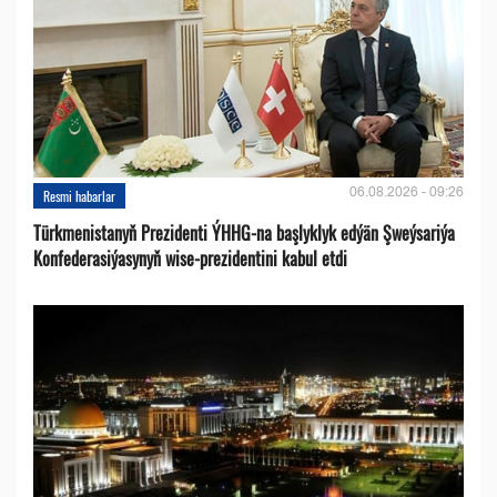
06.08.2026 - 09:26
Resmi habarlar
Türkmenistanyň Prezidenti ÝHHG-na başlyklyk edýän Şweýsariýa
Konfederasiýasynyň wise-prezidentini kabul etdi