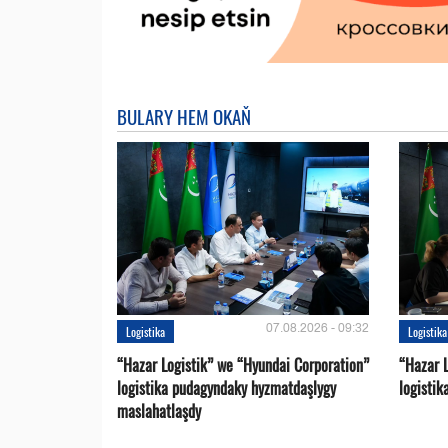
BULARY HEM OKAŇ
07.08.2026 - 09:32
Logistika
Logistika
“Hazar Logistik” we “Hyundai Corporation”
“Hazar L
logistika pudagyndaky hyzmatdaşlygy
logistik
maslahatlaşdy