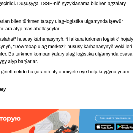
eçirildi. Duşuşyga TSSE-niň gyzyklanama bildiren agzalary
ian bilen türkmen tarapy ulag-logistika ulgamynda işewür
i ara alyp maslahatlaşdylar.
ahat" hususy kärhanasynyň, “Halkara türkmen logistik” hojal
asynyň, “Döwrebap ulag merkezi” hususy kärhanasynyň wekilleri
diler. Bu türkmen kompaniýalary ulag-logistika ulgamynda esasa
gy alyp barýarlar.
giňeltmekde bu çäräniň uly ähmiýete eýe boljakdygyna ynam
asy