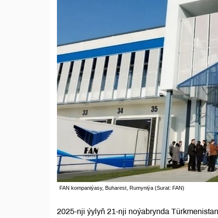
FAN kompaniýasy, Buharest, Rumyniýa (Surat: FAN)
2025-nji ýylyň 21-nji noýabrynda Türkmenist