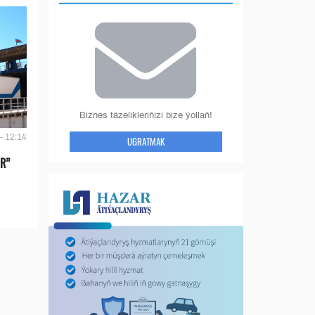
Biznes täzelikleriňizi bize ýollaň!
- 12:14
UGRATMAK
IR”