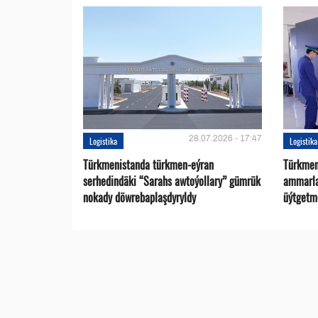
28.07.2026 - 17:47
Logistika
Logistika
Türkmenistanda türkmen-eýran
Türkmen
serhedindäki “Sarahs awtoýollary” gümrük
ammarlar
nokady döwrebaplaşdyryldy
üýtgetme