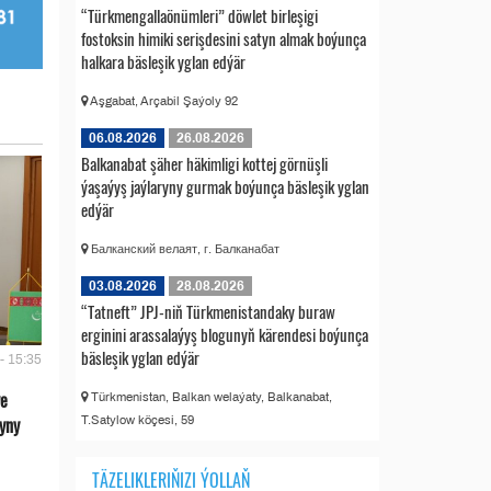
“Türkmengallaönümleri” döwlet birleşigi
fostoksin himiki serişdesini satyn almak boýunça
halkara bäsleşik yglan edýär
Aşgabat, Arçabil Şaýoly 92
06.08.2026
26.08.2026
Balkanabat şäher häkimligi kottej görnüşli
ýaşaýyş jaýlaryny gurmak boýunça bäsleşik yglan
edýär
Балканский велаят, г. Балканабат
03.08.2026
28.08.2026
“Tatneft” JPJ-niň Türkmenistandaky buraw
erginini arassalaýyş blogunyň kärendesi boýunça
bäsleşik yglan edýär
- 15:35
we
Türkmenistan, Balkan welaýaty, Balkanabat,
yny
T.Satylow köçesi, 59
TÄZELIKLERIŇIZI ÝOLLAŇ