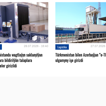
28.07.2026 - 16:40
27.07.2026 
Logistika
istanda wagtlaýyn saklanylýan
Türkmenistan bilen Azerbaýjan “e-T
a bildirilýän talaplara
ulgamyny işe girizdi
ler girizildi