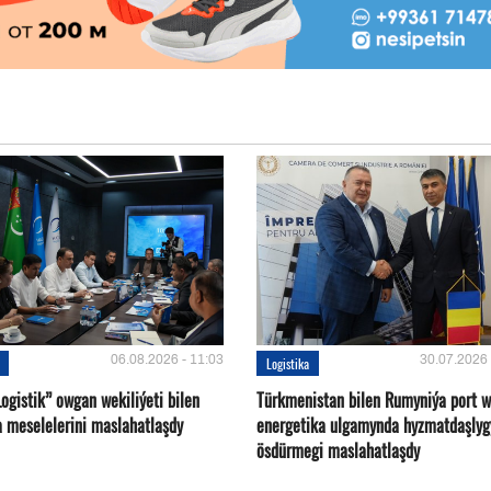
06.08.2026 - 11:03
30.07.2026 
Logistika
ogistik” owgan wekiliýeti bilen
Türkmenistan bilen Rumyniýa port 
a meselelerini maslahatlaşdy
energetika ulgamynda hyzmatdaşlyg
ösdürmegi maslahatlaşdy