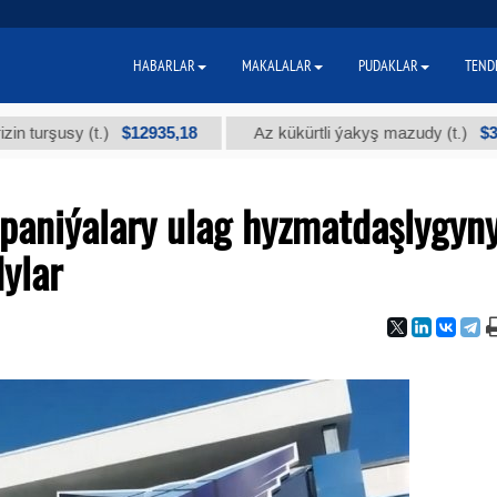
HABARLAR
MAKALALAR
PUDAKLAR
TEND
$12935,18
$300
sy (t.)
Az kükürtli ýakyş mazudy (t.)
aniýalary ulag hyzmatdaşlygyn
ylar