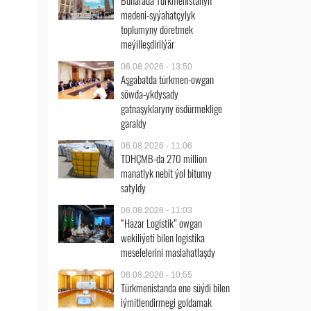
Buharada Türkmenistanyň
medeni-syýahatçylyk
toplumyny döretmek
meýilleşdirilýär
06.08.2026 - 13:50
Aşgabatda türkmen-owgan
söwda-ykdysady
gatnaşyklaryny ösdürmeklige
garaldy
06.08.2026 - 11:06
TDHÇMB-da 270 million
manatlyk nebit ýol bitumy
satyldy
06.08.2026 - 11:03
“Hazar Logistik” owgan
wekiliýeti bilen logistika
meselelerini maslahatlaşdy
06.08.2026 - 10:55
Türkmenistanda ene süýdi bilen
iýmitlendirmegi goldamak