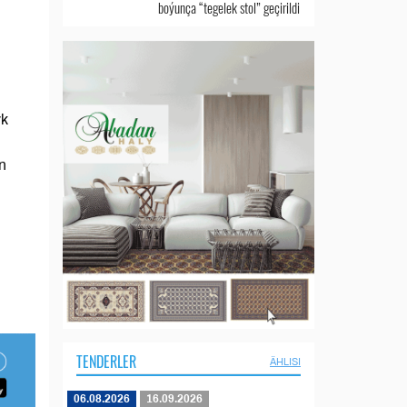
boýunça “tegelek stol” geçirildi
yk
n
TENDERLER
ÄHLISI
06.08.2026
16.09.2026