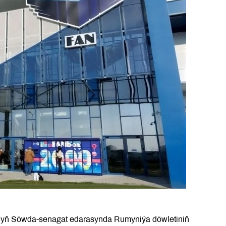
anyň Söwda-senagat edarasynda Rumyniýa döwletiniň