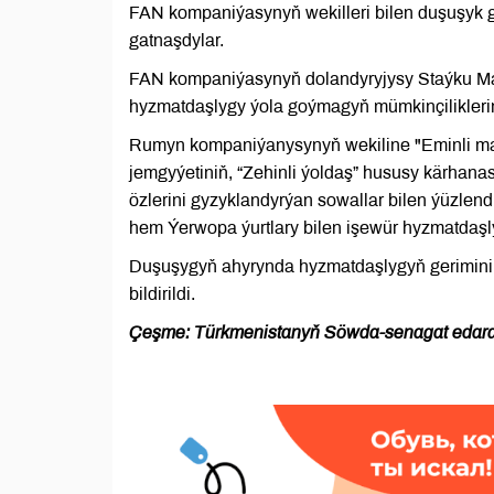
FAN kompaniýasynyň wekilleri bilen duşuşyk g
gatnaşdylar.
FAN kompaniýasynyň dolandyryjysy Staýku Mar
hyzmatdaşlygy ýola goýmagyň mümkinçiliklerin
Rumyn kompaniýanysynyň wekiline "Eminli masl
jemgyýetiniň, “Zehinli ýoldaş” hususy kärhan
özlerini gyzyklandyrýan sowallar bilen ýüzlen
hem Ýerwopa ýurtlary bilen işewür hyzmatdaşly
Duşuşygyň ahyrynda hyzmatdaşlygyň gerimini 
bildirildi.
Çeşme: Türkmenistanyň Söwda-senagat edar