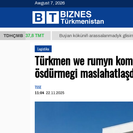
Awgust 7, 2026
37,8 ТМТ
g.)
TDHÇMB
Buýan köküniň arassalanmadyk glisirrizin turşu
Logistika
Türkmen we rumyn komp
ösdürmegi maslahatlaşd
TSSE
11:04
22.11.2025