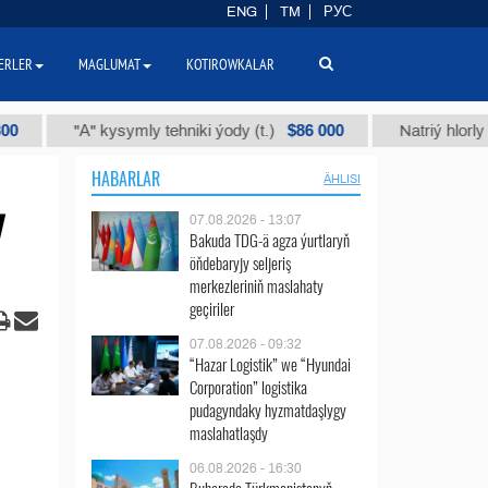
ENG
TM
РУС
ERLER
MAGLUMAT
KOTIROWKALAR
$86 000
"А" kysymly tehniki ýody (t.)
Natriý hlorly (nahar d
HABARLAR
ÄHLISI
y
07.08.2026 - 13:07
Bakuda TDG-ä agza ýurtlaryň
öňdebaryjy seljeriş
merkezleriniň maslahaty
geçiriler
07.08.2026 - 09:32
“Hazar Logistik” we “Hyundai
Corporation” logistika
pudagyndaky hyzmatdaşlygy
maslahatlaşdy
06.08.2026 - 16:30