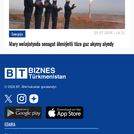
20.07.2026 - 14:31
Energiýa
Mary welaýatynda senagat ähmiýetli täze gaz akymy alyndy
© 2026 BT. Ähli hukuklar goralandyr.
EDARA