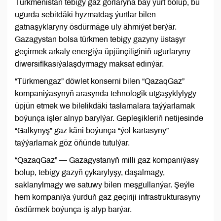
Türkmenistan tebigy gaz gorlaryna baý ýurt bolup, bu
ugurda sebitdäki hyzmatdaş ýurtlar bilen
gatnaşyklaryny ösdürmäge uly ähmiýet berýär.
Gazagystan bolsa türkmen tebigy gazyny üstaşyr
geçirmek arkaly energiýa üpjünçiliginiň ugurlaryny
diwersifikasiýalaşdyrmagy maksat edinýär.
“Türkmengaz” döwlet konserni bilen “QazaqGaz”
kompaniýasynyň arasynda tehnologik utgaşyklylygy
üpjün etmek we bilelikdäki taslamalara taýýarlamak
boýunça işler alnyp barylýar. Gepleşikleriň netijesinde
“Galkynyş” gaz käni boýunça “ýol kartasyny”
taýýarlamak göz öňünde tutulýar.
“QazaqGaz” — Gazagystanyň milli gaz kompaniýasy
bolup, tebigy gazyň çykarylyşy, daşalmagy,
saklanylmagy we satuwy bilen meşgullanýar. Şeýle
hem kompaniýa ýurduň gaz geçiriji infrastrukturasyny
ösdürmek boýunça iş alyp barýar.