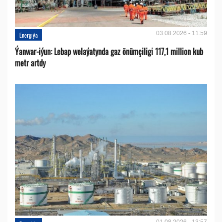
03.08.2026 - 11:59
Energiýa
Ýanwar-iýun: Lebap welaýatynda gaz önümçiligi 117,1 million kub
metr artdy
01.08.2026 - 13:57