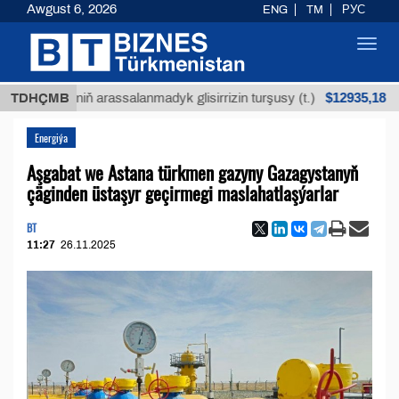
Awgust 6, 2026
ENG
TM
РУС
Toggl
navig
$12935,18
köküniň arassalanmadyk glisirrizin turşusy (t.)
TDHÇMB
Az
Energiýa
Aşgabat we Astana türkmen gazyny Gazagystanyň
çäginden üstaşyr geçirmegi maslahatlaşýarlar
BT
11:27
26.11.2025