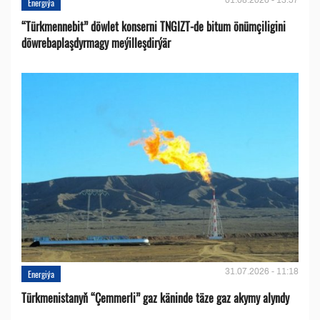
Energiýa
“Türkmennebit” döwlet konserni TNGIZT-de bitum önümçiligini
döwrebaplaşdyrmagy meýilleşdirýär
31.07.2026 - 11:18
Energiýa
Türkmenistanyň “Çemmerli” gaz käninde täze gaz akymy alyndy