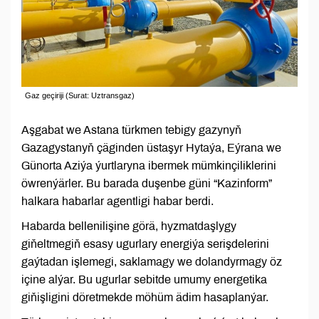
Gaz geçiriji (Surat: Uztransgaz)
Aşgabat we Astana türkmen tebigy gazynyň
Gazagystanyň çäginden üstaşyr Hytaýa, Eýrana we
Günorta Aziýa ýurtlaryna ibermek mümkinçiliklerini
öwrenýärler. Bu barada duşenbe güni “Kazinform”
halkara habarlar agentligi habar berdi.
Habarda bellenilişine görä, hyzmatdaşlygy
giňeltmegiň esasy ugurlary energiýa serişdelerini
gaýtadan işlemegi, saklamagy we dolandyrmagy öz
içine alýar. Bu ugurlar sebitde umumy energetika
giňişligini döretmekde möhüm ädim hasaplanýar.