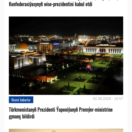
Konfederasiýasynyň wise-prezidentini kabul etdi
02.08.2026 - 16:57
Resmi habarlar
Türkmenistanyň Prezidenti Ýaponiýanyň Premýer-ministrine
gynanç bildirdi