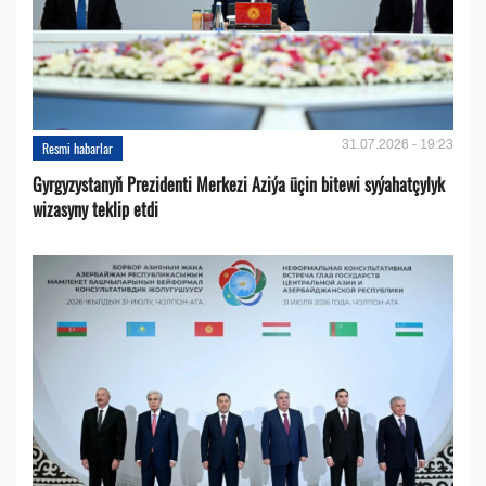
31.07.2026 - 19:23
Resmi habarlar
Gyrgyzystanyň Prezidenti Merkezi Aziýa üçin bitewi syýahatçylyk
wizasyny teklip etdi