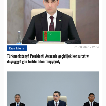
01.08.2026 - 12:04
Resmi habarlar
Türkmenistanyň Prezidenti Awazada geçiriljek konsultatiw
duşuşygyň gün tertibi bilen tanyşdyrdy