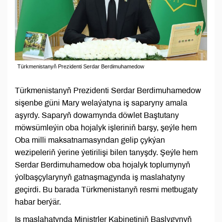
Türkmenistanyň Prezidenti Serdar Berdimuhamedow
Türkmenistanyň Prezidenti Serdar Berdimuhamedow
sişenbe güni Mary welaýatyna iş saparyny amala
aşyrdy. Saparyň dowamynda döwlet Baştutany
möwsümleýin oba hojalyk işleriniň barşy, şeýle hem
Oba milli maksatnamasyndan gelip çykýan
wezipeleriň ýerine ýetirilişi bilen tanyşdy. Şeýle hem
Serdar Berdimuhamedow oba hojalyk toplumynyň
ýolbaşçylarynyň gatnaşmagynda iş maslahatyny
geçirdi. Bu barada Türkmenistanyň resmi metbugaty
habar berýär.
Iş maslahatynda Ministrler Kabinetiniň Başlygynyň