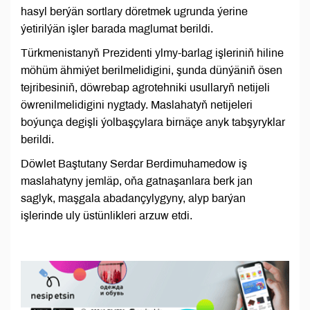
hasyl berýän sortlary döretmek ugrunda ýerine
ýetirilýän işler barada maglumat berildi.
Türkmenistanyň Prezidenti ylmy-barlag işleriniň hiline
möhüm ähmiýet berilmelidigini, şunda dünýäniň ösen
tejribesiniň, döwrebap agrotehniki usullaryň netijeli
öwrenilmelidigini nygtady. Maslahatyň netijeleri
boýunça degişli ýolbaşçylara birnäçe anyk tabşyryklar
berildi.
Döwlet Baştutany Serdar Berdimuhamedow iş
maslahatyny jemläp, oňa gatnaşanlara berk jan
saglyk, maşgala abadançylygyny, alyp barýan
işlerinde uly üstünlikleri arzuw etdi.