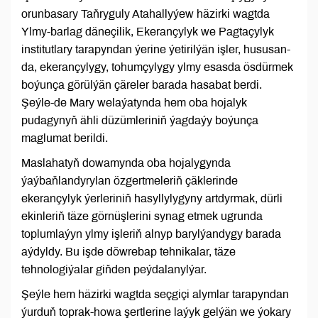
orunbasary Taňryguly Atahallyýew häzirki wagtda
Ylmy-barlag däneçilik, Ekerançylyk we Pagtaçylyk
institutlary tarapyndan ýerine ýetirilýän işler, hususan-
da, ekerançylygy, tohumçylygy ylmy esasda ösdürmek
boýunça görülýän çäreler barada hasabat berdi.
Şeýle-de Mary welaýatynda hem oba hojalyk
pudagynyň ähli düzümleriniň ýagdaýy boýunça
maglumat berildi.
Maslahatyň dowamynda oba hojalygynda
ýaýbaňlandyrylan özgertmeleriň çäklerinde
ekerançylyk ýerleriniň hasyllylygyny artdyrmak, dürli
ekinleriň täze görnüşlerini synag etmek ugrunda
toplumlaýyn ylmy işleriň alnyp barylýandygy barada
aýdyldy. Bu işde döwrebap tehnikalar, täze
tehnologiýalar giňden peýdalanylýar.
Şeýle hem häzirki wagtda seçgiçi alymlar tarapyndan
ýurduň toprak-howa şertlerine laýyk gelýän we ýokary