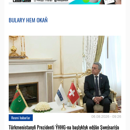
BULARY HEM OKAŇ
06.08.2026 - 09:26
Resmi habarlar
Türkmenistanyň Prezidenti ÝHHG-na başlyklyk edýän Şweýsariýa