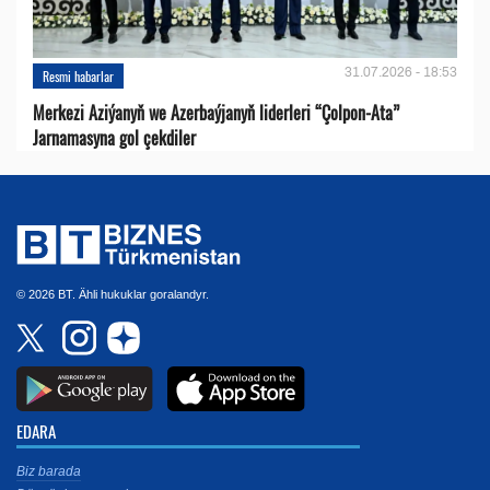
31.07.2026 - 18:53
Resmi habarlar
Merkezi Aziýanyň we Azerbaýjanyň liderleri “Çolpon-Ata”
Jarnamasyna gol çekdiler
© 2026 BT. Ähli hukuklar goralandyr.
EDARA
Biz barada