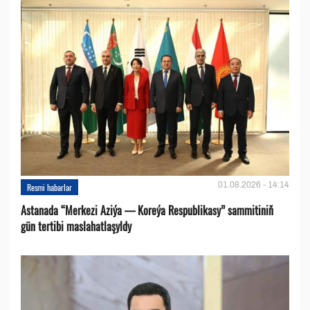
01.08.2026 - 14:14
Resmi habarlar
Astanada “Merkezi Aziýa — Koreýa Respublikasy” sammitiniň
gün tertibi maslahatlaşyldy