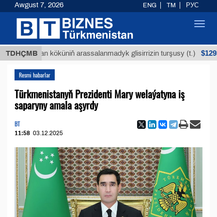
Awgust 7, 2026
ENG
TM
РУС
Toggl
navig
$12935,18
Buýan köküniň arassalanmadyk glisirrizin turşusy (t.)
TDHÇMB
Resmi habarlar
Türkmenistanyň Prezidenti Mary welaýatyna iş
saparyny amala aşyrdy
BT
11:58
03.12.2025