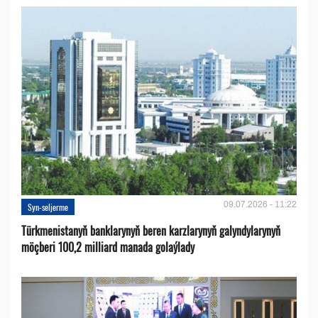
09.07.2026 - 11:22
Syn-seljerme
Türkmenistanyň banklarynyň beren karzlarynyň galyndylarynyň
möçberi 100,2 milliard manada golaýlady