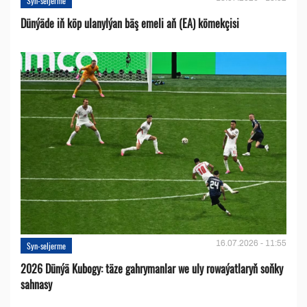
Syn-seljerme
Dünýäde iň köp ulanylýan bäş emeli aň (EA) kömekçisi
16.07.2026 - 11:55
Syn-seljerme
2026 Dünýä Kubogy: täze gahrymanlar we uly rowaýatlaryň soňky
sahnasy