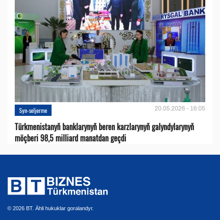
20.05.2026 - 16:05
Syn-seljerme
Türkmenistanyň banklarynyň beren karzlarynyň galyndylarynyň
möçberi 98,5 milliard manatdan geçdi
© 2026 BT. Ähli hukuklar goralandyr.