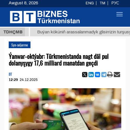
Awgust 8, 2026
ENG
TM
РУС
Toggl
navig
 ТМТ
$
TDHÇMB
Buýan köküniň arassalanmadyk glisirrizin turşusy (t.)
Syn-seljerme
Ýanwar-oktýabr: Türkmenistanda nagt däl pul
dolanyşygy 17,6 milliard manatdan geçdi
BT
12:29
24.12.2025