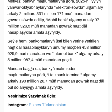
Merkezi bankyň maglumatlaryna görä, 2025-nji ýylyň
ýanwar-oktýabr aýlarynda “Elektron-söwda” ulgamlary
arkaly 2 milliard 331 million 171 müň manatdan
gowrak söwda edilip, “Mobil bank” ulgamy arkaly 37
million 326,5 müň manatdan gowrak nagt däl
hasaplaşyklar amala aşyryldy.
Şeýle hem, bankomatlaryň üsti bilen ýerine ýetirilen
nagt däl hasaplaşyklaryň umumy möçberi 453 million
925,9 müň manatdan we “Internet bank” ulgamy arkaly
5 million 987,4 müň manatdan geçdi.
Mundan başga-da, bankyň mälim eden
maglumatlaryna görä, “Halkbank terminal” ulgamy
arkaly 190 million 26,7 müň manatdan gowrak nagt däl
pul dolanyşygy amala aşyryldy.
Neşirimize ýazylmak üçin:
Instagram:
Biznes Türkmenistan