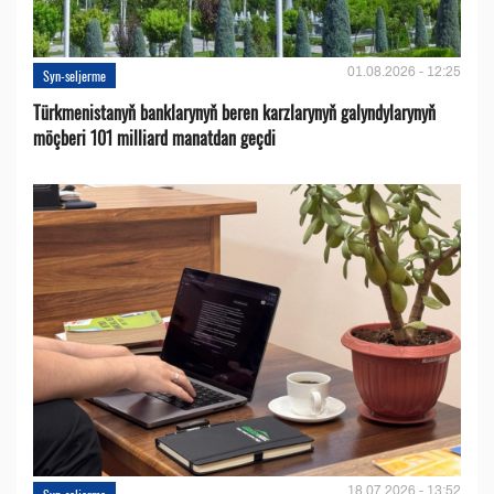
01.08.2026 - 12:25
Syn-seljerme
Türkmenistanyň banklarynyň beren karzlarynyň galyndylarynyň
möçberi 101 milliard manatdan geçdi
18.07.2026 - 13:52