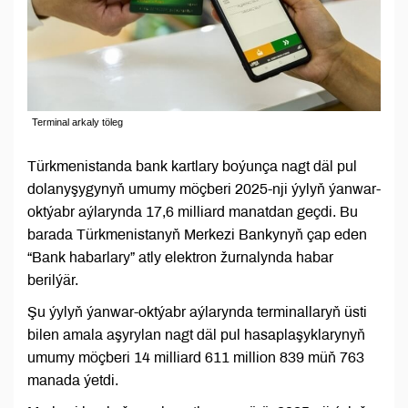
Terminal arkaly töleg
Türkmenistanda bank kartlary boýunça nagt däl pul
dolanyşygynyň umumy möçberi 2025-nji ýylyň ýanwar-
oktýabr aýlarynda 17,6 milliard manatdan geçdi. Bu
barada Türkmenistanyň Merkezi Bankynyň çap eden
“Bank habarlary” atly elektron žurnalynda habar
berilýär.
Şu ýylyň ýanwar-oktýabr aýlarynda terminallaryň üsti
bilen amala aşyrylan nagt däl pul hasaplaşyklarynyň
umumy möçberi 14 milliard 611 million 839 müň 763
manada ýetdi.